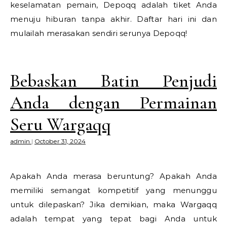
keselamatan pemain, Depoqq adalah tiket Anda
menuju hiburan tanpa akhir. Daftar hari ini dan
mulailah merasakan sendiri serunya Depoqq!
Bebaskan Batin Penjudi
Anda dengan Permainan
Seru Wargaqq
admin
|
October 31, 2024
Apakah Anda merasa beruntung? Apakah Anda
memiliki semangat kompetitif yang menunggu
untuk dilepaskan? Jika demikian, maka Wargaqq
adalah tempat yang tepat bagi Anda untuk