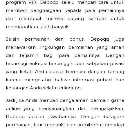
program VIP, Depoqq selalu mencari cara untuk
memberi penghargaan kepada para pemainnya
dan membuat mereka datang kembali untuk
mendapatkan lebih banyak.
Selain permainan dan bonus, Depoqq juga
menawarkan lingkungan permainan yang aman
dan terjamin bagi para pemainnya. Dengan
teknologi enkripsi tercanggih dan kebijakan privasi
yang ketat, Anda dapat bermain dengan tenang
karena mengetahui bahwa informasi pribadi dan
keuangan Anda selalu terlindungi.
Jadi jika Anda mencari pengalaman bermain game
online yang menyenangkan dan mengasyikkan,
Depoqq adalah jawabannya. Dengan beragam
permainan, fitur menarik, dan komitmen terhadap