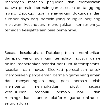
mencegah masalah perjudian dan memastikan
bahwa pemain bermain game secara bertanggung
jawab. Datukqq juga menawarkan dukungan dan
sumber daya bagi pemain yang mungkin berjuang
melawan kecanduan, menunjukkan komitmennya
terhadap kesejahteraan para pemainnya.
Secara keseluruhan, Datukqq telah memberikan
dampak yang signifikan terhadap industri game
online, menetapkan standar baru untuk transparansi,
keadilan, dan inovasi. Dedikasi perusahaan untuk
memberikan pengalaman bermain game yang aman
dan menyenangkan bagi para pemain telah
membantu meningkatkan industri secara
keseluruhan, menarik pemain baru, dan
meningkatkan standar platform game online di
seluruh dunia.