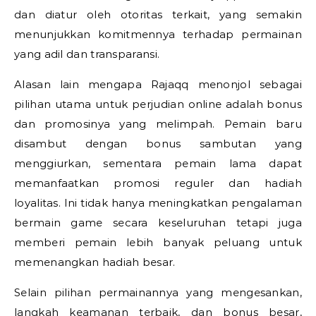
dan diatur oleh otoritas terkait, yang semakin
menunjukkan komitmennya terhadap permainan
yang adil dan transparansi.
Alasan lain mengapa Rajaqq menonjol sebagai
pilihan utama untuk perjudian online adalah bonus
dan promosinya yang melimpah. Pemain baru
disambut dengan bonus sambutan yang
menggiurkan, sementara pemain lama dapat
memanfaatkan promosi reguler dan hadiah
loyalitas. Ini tidak hanya meningkatkan pengalaman
bermain game secara keseluruhan tetapi juga
memberi pemain lebih banyak peluang untuk
memenangkan hadiah besar.
Selain pilihan permainannya yang mengesankan,
langkah keamanan terbaik, dan bonus besar,