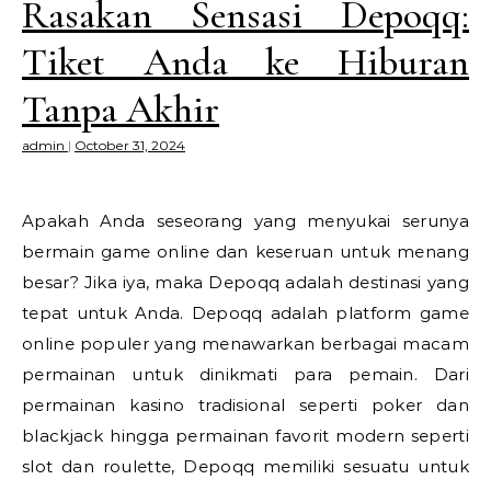
Rasakan Sensasi Depoqq:
Tiket Anda ke Hiburan
Tanpa Akhir
admin
|
October 31, 2024
Apakah Anda seseorang yang menyukai serunya
bermain game online dan keseruan untuk menang
besar? Jika iya, maka Depoqq adalah destinasi yang
tepat untuk Anda. Depoqq adalah platform game
online populer yang menawarkan berbagai macam
permainan untuk dinikmati para pemain. Dari
permainan kasino tradisional seperti poker dan
blackjack hingga permainan favorit modern seperti
slot dan roulette, Depoqq memiliki sesuatu untuk