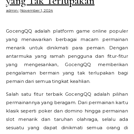
yang Tak Terlupakan
admin
|
November 1, 2024
GocengQQ adalah platform game online populer
yang menawarkan berbagai macam permainan
menarik untuk dinikmati para pemain. Dengan
antarmuka yang ramah pengguna dan fitur-fitur
yang mengesankan, GocengQQ memberikan
pengalaman bermain yang tak terlupakan bagi
pemain dari semua tingkat keahlian.
Salah satu fitur terbaik GocengQQ adalah pilihan
permainannya yang beragam. Dari permainan kartu
klasik seperti poker dan domino hingga permainan
slot menarik dan taruhan olahraga, selalu ada
sesuatu yang dapat dinikmati semua orang di