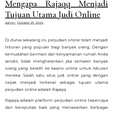
Mengapa Rajaqq Menjadi
Tujuan Utama Judi Online
admin
|
October 29, 2024
Di dunia sekarang ini, perjudian online telah menjadi
hiburan yang populer bagi banyak orang. Dengan
kemudahan bermain dari kenyamanan rumah Anda
sendiri, tidak mengherankan jika semakin banyak
orang yang beralih ke kasino online untuk hiburan
mereka. Salah satu situs judi online yang dengan
cepat menjadi terkenal sebagai tujuan utama
perjudian online adalah Rajaqq.
Rajaqq adalah platform perjudian online tepercaya
dan bereputasi baik yang menawarkan berbagai