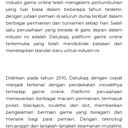
Industri game online telah mengalami pertumbuhan
yang luar biasa dalam beberapa tahun terakhir,
dengan jutaan pemain di seluruh dunia terlibat dalam
berbagai permainan dan turnamen setiap hari. Salah
satu perusahaan yang berada di garis depan dalam
industri ini adalah Datukqq, platform game online
terkemuka yang telah mendobrak batasan dan
menetapkan standar baru untuk industri ini.
Didirikan pada tahun 2010, Datukqq dengan cepat
menjadi terkenal dengan pendekatan inovatifnya
terhadap game online. Platform perusahaan
menawarkan berbagai macam permainan, termasuk
poker, blackjack, roulette, dan slot, memberikan
pengalaman bermain game yang beragam dan
menarik bagi para pemain. Dengan teknologi
tercanggih dan langkah-langkah keamanan mutakhir,