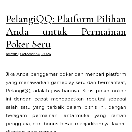
PelangiQQ: Platform Pilihan
Anda untuk Permainan
Poker Seru
admin
|
October 30, 2024
Jika Anda penggemar poker dan mencari platform
yang menawarkan gameplay seru dan bermanfaat,
PelangiQQ adalah jawabannya. Situs poker online
ini dengan cepat mendapatkan reputasi sebagai
salah satu yang terbaik dalam bisnis ini, dengan
beragam permainan, antarmuka yang ramah
pengguna, dan bonus besar menjadikannya favorit
di antara para pemain.