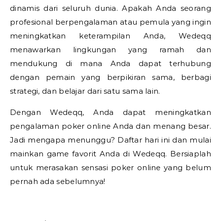
dinamis dari seluruh dunia. Apakah Anda seorang
profesional berpengalaman atau pemula yang ingin
meningkatkan keterampilan Anda, Wedeqq
menawarkan lingkungan yang ramah dan
mendukung di mana Anda dapat terhubung
dengan pemain yang berpikiran sama, berbagi
strategi, dan belajar dari satu sama lain.
Dengan Wedeqq, Anda dapat meningkatkan
pengalaman poker online Anda dan menang besar.
Jadi mengapa menunggu? Daftar hari ini dan mulai
mainkan game favorit Anda di Wedeqq. Bersiaplah
untuk merasakan sensasi poker online yang belum
pernah ada sebelumnya!