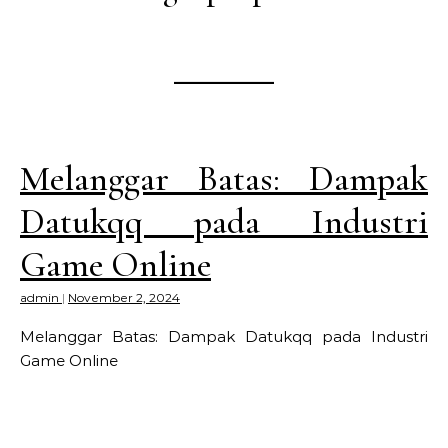
Melanggar Batas: Dampak
Datukqq pada Industri
Game Online
admin
|
November 2, 2024
Melanggar Batas: Dampak Datukqq pada Industri
Game Online