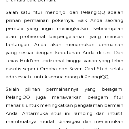
Salah satu fitur menonjol dari PelangiQQ adalah
pilihan permainan pokernya. Baik Anda seorang
pemula yang ingin meningkatkan keterampilan
atau profesional berpengalaman yang mencari
tantangan, Anda akan menemukan permainan
yang sesuai dengan kebutuhan Anda di sini. Dari
Texas Hold’em tradisional hingga varian yang lebih
eksotis seperti Omaha dan Seven Card Stud, selalu
ada sesuatu untuk semua orang di PelangiQQ.
Selain pilihan permainannya yang beragam,
PelangiQQ juga menawarkan beragam fitur
menarik untuk meningkatkan pengalaman bermain
Anda. Antarmuka situs ini ramping dan intuitif,
membuatnya mudah dinavigasi dan menemukan