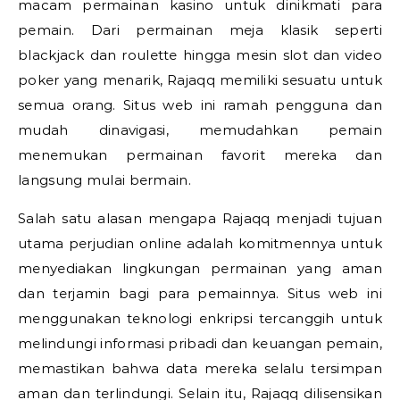
macam permainan kasino untuk dinikmati para
pemain. Dari permainan meja klasik seperti
blackjack dan roulette hingga mesin slot dan video
poker yang menarik, Rajaqq memiliki sesuatu untuk
semua orang. Situs web ini ramah pengguna dan
mudah dinavigasi, memudahkan pemain
menemukan permainan favorit mereka dan
langsung mulai bermain.
Salah satu alasan mengapa Rajaqq menjadi tujuan
utama perjudian online adalah komitmennya untuk
menyediakan lingkungan permainan yang aman
dan terjamin bagi para pemainnya. Situs web ini
menggunakan teknologi enkripsi tercanggih untuk
melindungi informasi pribadi dan keuangan pemain,
memastikan bahwa data mereka selalu tersimpan
aman dan terlindungi. Selain itu, Rajaqq dilisensikan