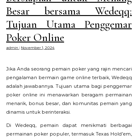
Besar bersama Wedeqq:
Tujuan Utama Penggemar
Poker Online
admin
|
November 1, 2024
Jika Anda seorang pemain poker yang rajin mencari
pengalaman bermain game online terbaik, Wedeqq
adalah jawabannya. Tujuan utama bagi penggemar
poker online ini menawarkan beragam permainan
menarik, bonus besar, dan komunitas pemain yang
dinamis untuk berinteraksi.
Di Wedeqq, pemain dapat menikmati berbagai
permainan poker populer, termasuk Texas Hold’em,