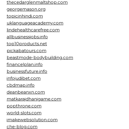
thecedarglenmaltshop.com
georgemason.org
topicinhindi.com
uklanguageacademy.com
lindehealthcarefree.com
allbusinessjobs.info
top10products.net
pickabatours.com
beastmode-bodybuilding.com
financelplan.info
businessfuture.info
infojudibet.com
cbdmap.info
deanbeanxn.com
matkarajdhanigame.com
popthrone.com
world-slots.com
imakewebsolution.com
che-blog.com