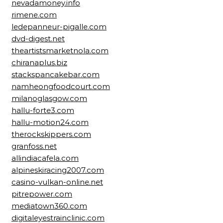
nevadamoney.info
rimene.com
ledepanneur-pigalle.com
dvd-digest.net
theartistsmarketnola.com
chiranaplus.biz
stackspancakebar.com
namheongfoodcourt.com
milanoglasgow.com
hallu-forte3.com
hallu-motion24.com
therockskippers.com
granfoss.net
allindiacafela.com
alpineskiracing2007.com
casino-vulkan-online.net
pitrepower.com
mediatown360.com
digitaleyestrainclinic.com