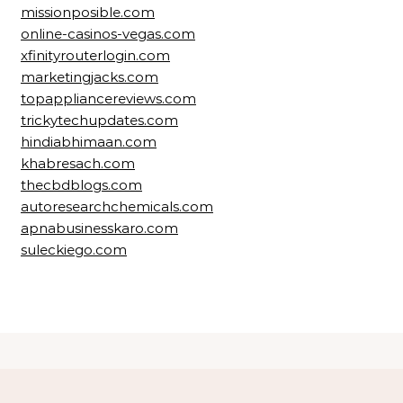
missionposible.com
online-casinos-vegas.com
xfinityrouterlogin.com
marketingjacks.com
topappliancereviews.com
trickytechupdates.com
hindiabhimaan.com
khabresach.com
thecbdblogs.com
autoresearchchemicals.com
apnabusinesskaro.com
suleckiego.com