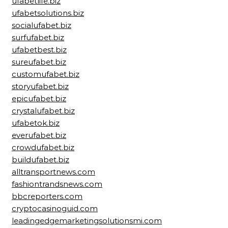
ufabetlife.biz
ufabetsolutions.biz
socialufabet.biz
surfufabet.biz
ufabetbest.biz
sureufabet.biz
customufabet.biz
storyufabet.biz
epicufabet.biz
crystalufabet.biz
ufabetok.biz
everufabet.biz
crowdufabet.biz
buildufabet.biz
alltransportnews.com
fashiontrandsnews.com
bbcreporters.com
cryptocasinoguid.com
leadingedgemarketingsolutionsmi.com