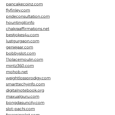
pancakecoinz.com
flyfinley.com
prideconsultation.com
hountinglil.info
chakraaffirmations.net
bestjokes4u.com
lustgurgaon.com
geniejaar.com
bobbyslot.com
11placemoulin.com
mintz360.com
mohob.net
weightlossprodigy.com
smarttechyinfo.com
digitalnotebook.org
maxualguru.com
bongdasuncity.com
slot-pachi.com
freespinsslot.com