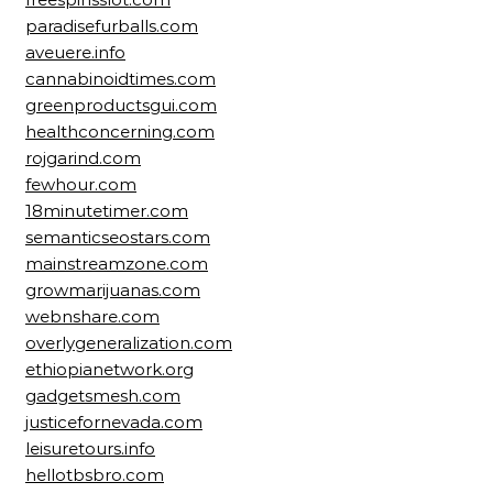
paradisefurballs.com
aveuere.info
cannabinoidtimes.com
greenproductsgui.com
healthconcerning.com
rojgarind.com
fewhour.com
18minutetimer.com
semanticseostars.com
mainstreamzone.com
growmarijuanas.com
webnshare.com
overlygeneralization.com
ethiopianetwork.org
gadgetsmesh.com
justicefornevada.com
leisuretours.info
hellotbsbro.com