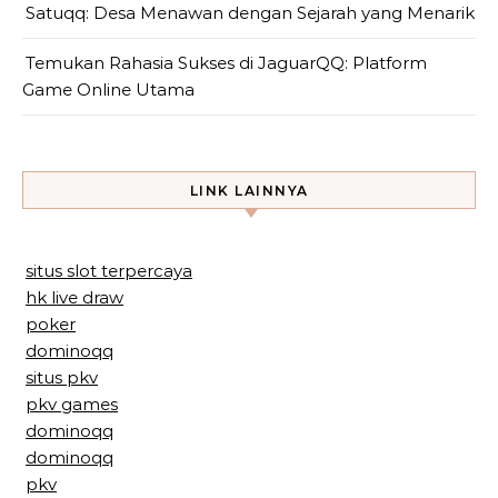
Satuqq: Desa Menawan dengan Sejarah yang Menarik
Temukan Rahasia Sukses di JaguarQQ: Platform
Game Online Utama
LINK LAINNYA
situs slot terpercaya
hk live draw
poker
dominoqq
situs pkv
pkv games
dominoqq
dominoqq
pkv