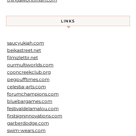
LINKS
saucyukiah.com
beikastreet.net
filmizlettir.net
ourmultiworlds.com
cooncreekclub.org
pegpufftimes.com
celestia-arts.com
forumchampions.com
bluebargames.com
festivaldelamalou.com
firstsigninnovations.com
garberdodge.com
swim-wears.com