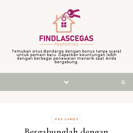
Skip to content
Temukan situs Bandarqq dengan bonus tanpa syarat
untuk pemain baru. Dapatkan keuntungan lebih
dengan berbagai penawaran menarik saat Anda
bergabung.
PKV GAMES
Bergabunglah dengan