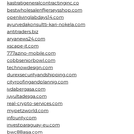
kastratigeneralcontractinginc.co
bestwholesalenfljerseysshop.com
openlivinglabdays14.com
ayurvedakonsultti-kari-nokela.com
antitraders.biz
aryanews24.com
xscape-it.com
777azino-mobile.com
cobbseniorbowl.com
technowdesign.com
durexsecurityandshipping.com
cityroofingandplannig.com
ivdabergasa.com
juyultadesga.com
real-crypto-services.com
mypetzworld.com
infounty.com
investparaguay-eu.com
bwc88asia.com