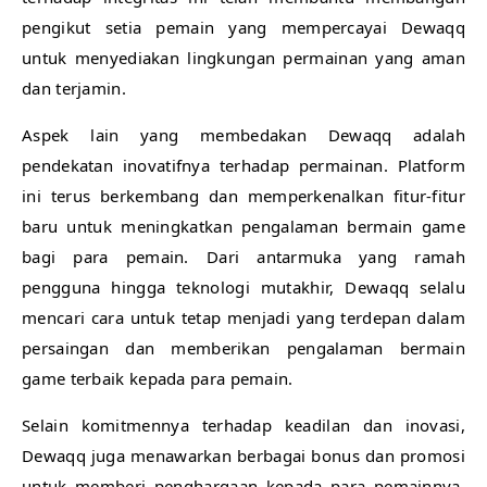
pengikut setia pemain yang mempercayai Dewaqq
untuk menyediakan lingkungan permainan yang aman
dan terjamin.
Aspek lain yang membedakan Dewaqq adalah
pendekatan inovatifnya terhadap permainan. Platform
ini terus berkembang dan memperkenalkan fitur-fitur
baru untuk meningkatkan pengalaman bermain game
bagi para pemain. Dari antarmuka yang ramah
pengguna hingga teknologi mutakhir, Dewaqq selalu
mencari cara untuk tetap menjadi yang terdepan dalam
persaingan dan memberikan pengalaman bermain
game terbaik kepada para pemain.
Selain komitmennya terhadap keadilan dan inovasi,
Dewaqq juga menawarkan berbagai bonus dan promosi
untuk memberi penghargaan kepada para pemainnya.