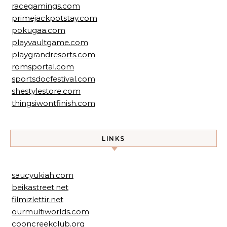
racegamings.com
primejackpotstay.com
pokugaa.com
playvaultgame.com
playgrandresorts.com
romsportal.com
sportsdocfestival.com
shestylestore.com
thingsiwontfinish.com
LINKS
saucyukiah.com
beikastreet.net
filmizlettir.net
ourmultiworlds.com
cooncreekclub.org