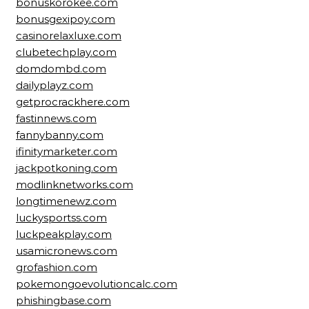
bonuskorokee.com
bonusgexipoy.com
casinorelaxluxe.com
clubetechplay.com
domdombd.com
dailyplayz.com
getprocrackhere.com
fastinnews.com
fannybanny.com
ifinitymarketer.com
jackpotkoning.com
modlinknetworks.com
longtimenewz.com
luckysportss.com
luckpeakplay.com
usamicronews.com
grofashion.com
pokemongoevolutioncalc.com
phishingbase.com