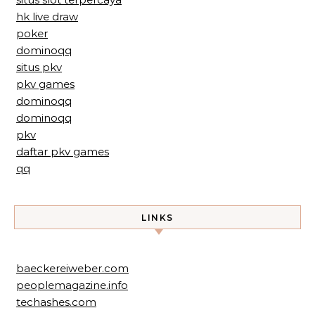
hk live draw
poker
dominoqq
situs pkv
pkv games
dominoqq
dominoqq
pkv
daftar pkv games
qq
LINKS
baeckereiweber.com
peoplemagazine.info
techashes.com