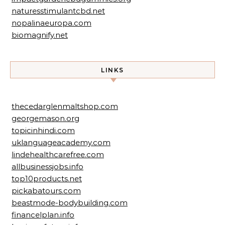
naturesstimulantcbd.net
nopalinaeuropa.com
biomagnify.net
LINKS
thecedarglenmaltshop.com
georgemason.org
topicinhindi.com
uklanguageacademy.com
lindehealthcarefree.com
allbusinessjobs.info
top10products.net
pickabatours.com
beastmode-bodybuilding.com
financelplan.info