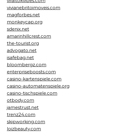
viraltokvibes.com
vivianebritoimoveis.com
magforbes.net
monkeycap.org
sdenix.net
amarinhillcrest.com
the-tourist.org
advogato.net
isafebag.net
bloombergz.com
enterpriseboosts.com
casino-kartenspiele.com
casino-automatenspiele.org
casino-tischspiele.com
otbody.com
jamestrust.net
trenz24.com
skipworking.com
loizbeauty.com