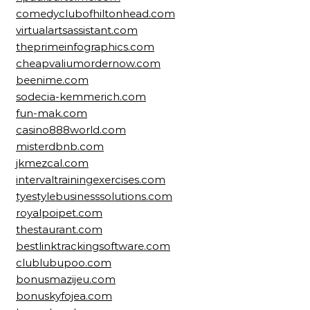
comedyclubofhiltonhead.com
virtualartsassistant.com
theprimeinfographics.com
cheapvaliumordernow.com
beenime.com
sodecia-kemmerich.com
fun-mak.com
casino888world.com
misterdbnb.com
jkmezcal.com
intervaltrainingexercises.com
tyestylebusinesssolutions.com
royalpoipet.com
thestaurant.com
bestlinktrackingsoftware.com
clublubupoo.com
bonusmazijeu.com
bonuskyfojea.com