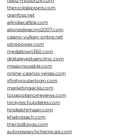
hallu-motion24.com
therockskippers.com
granfoss.net
allindiacafela.com
alpineskiracing2007.com
casino-vulkan-online.net
pitrepower.com
mediatown360.com
digitaleyestrainclinic.com
missionposible.com
online-casinos-vegas.com
xfinityrouterlogin.com
marketingjacks.com
topappliancereviews.com
trickytechupdates.com
hindiabhimaan.com
khabresach.com
thecbdblogs.com
autoresearchchemicals.com