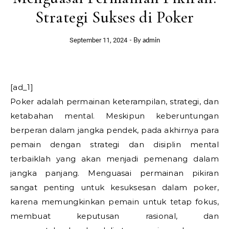
Strategi Sukses di Poker
September 11, 2024
- By
admin
[ad_1]
Poker adalah permainan keterampilan, strategi, dan
ketabahan mental. Meskipun keberuntungan
berperan dalam jangka pendek, pada akhirnya para
pemain dengan strategi dan disiplin mental
terbaiklah yang akan menjadi pemenang dalam
jangka panjang. Menguasai permainan pikiran
sangat penting untuk kesuksesan dalam poker,
karena memungkinkan pemain untuk tetap fokus,
membuat keputusan rasional, dan