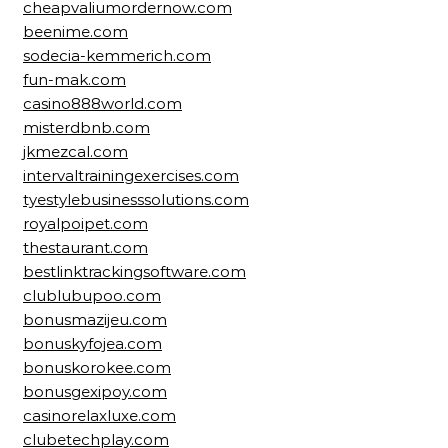
cheapvaliumordernow.com
beenime.com
sodecia-kemmerich.com
fun-mak.com
casino888world.com
misterdbnb.com
jkmezcal.com
intervaltrainingexercises.com
tyestylebusinesssolutions.com
royalpoipet.com
thestaurant.com
bestlinktrackingsoftware.com
clublubupoo.com
bonusmazijeu.com
bonuskyfojea.com
bonuskorokee.com
bonusgexipoy.com
casinorelaxluxe.com
clubetechplay.com