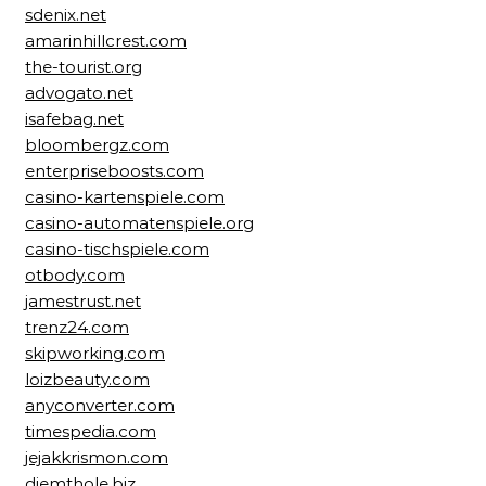
sdenix.net
amarinhillcrest.com
the-tourist.org
advogato.net
isafebag.net
bloombergz.com
enterpriseboosts.com
casino-kartenspiele.com
casino-automatenspiele.org
casino-tischspiele.com
otbody.com
jamestrust.net
trenz24.com
skipworking.com
loizbeauty.com
anyconverter.com
timespedia.com
jejakkrismon.com
diemthole.biz