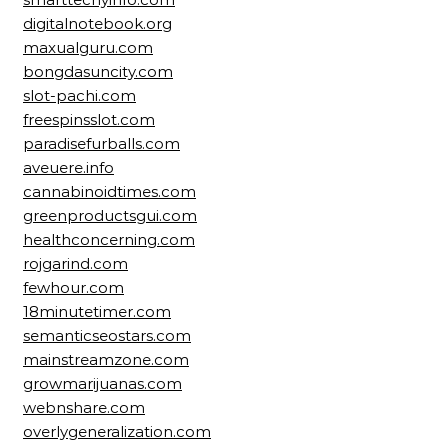
digitalnotebook.org
maxualguru.com
bongdasuncity.com
slot-pachi.com
freespinsslot.com
paradisefurballs.com
aveuere.info
cannabinoidtimes.com
greenproductsgui.com
healthconcerning.com
rojgarind.com
fewhour.com
18minutetimer.com
semanticseostars.com
mainstreamzone.com
growmarijuanas.com
webnshare.com
overlygeneralization.com