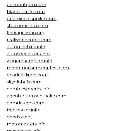
denohubpro.com
blades-knife.com
one-piece-spoiler.com
studiooneiota.com
findingcasino.org
realworldcobra.com
automachine.info
autospeedsters.info
wagerchampion.info
monomousumicontest.com
deadricklingo.com
skyglobefx.com
gamblespherex.info
agentur-ramsenthaler.com
eomdesigns.com
triptrekker.info
gendxxi.net
motomasters.info
mycarzone.info