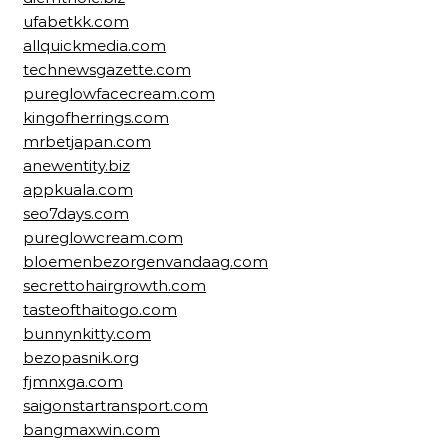
ufabetkk.com
allquickmedia.com
technewsgazette.com
pureglowfacecream.com
kingofherrings.com
mrbetjapan.com
anewentity.biz
appkuala.com
seo7days.com
pureglowcream.com
bloemenbezorgenvandaag.com
secrettohairgrowth.com
tasteofthaitogo.com
bunnynkitty.com
bezopasnik.org
fjmnxga.com
saigonstartransport.com
bangmaxwin.com