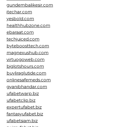
gundembalikesir.com
itechar.com
yesbold.com
healthhubzone.com
ebaraat.com
techjuiced.com
byteboosttech.com
magnexushub.com
virtuogoweb.com
biglotshours.com
buyliraglutide.com
onlinesafemeds.com
gyanibhandar.com
ufabetwarp.biz
ufabetclip.biz
expertufabet.biz
fantasyufabet.biz
ufabetsiam.biz