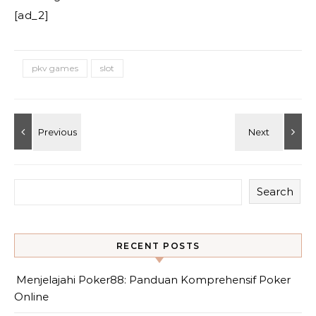
[ad_2]
pkv games
slot
Search
RECENT POSTS
Menjelajahi Poker88: Panduan Komprehensif Poker
Online