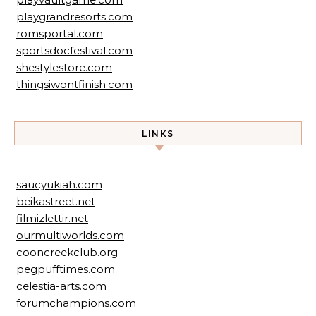
playgrandresorts.com
romsportal.com
sportsdocfestival.com
shestylestore.com
thingsiwontfinish.com
LINKS
saucyukiah.com
beikastreet.net
filmizlettir.net
ourmultiworlds.com
cooncreekclub.org
pegpufftimes.com
celestia-arts.com
forumchampions.com