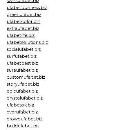
swissufabet.biz
ufabetbusiness.biz
greenufabet.biz
ufabetcolor.biz
extraufabet.biz
ufabetlife.biz
ufabetsolutions.biz
socialufabet.biz
surfufabet.biz
ufabetbest.biz
sureufabet.biz
customufabet.biz
storyufabet.biz
epicufabet.biz
crystalufabet.biz
ufabetok.biz
everufabet.biz
crowdufabet.biz
buildufabet.biz