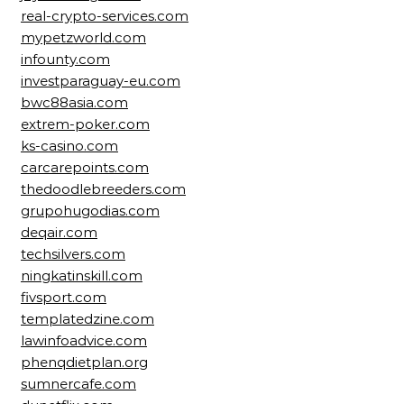
real-crypto-services.com
mypetzworld.com
infounty.com
investparaguay-eu.com
bwc88asia.com
extrem-poker.com
ks-casino.com
carcarepoints.com
thedoodlebreeders.com
grupohugodias.com
deqair.com
techsilvers.com
ningkatinskill.com
fivsport.com
templatedzine.com
lawinfoadvice.com
phenqdietplan.org
sumnercafe.com