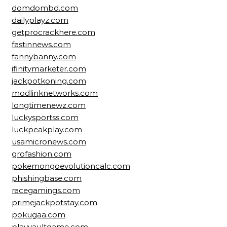
domdombd.com
dailyplayz.com
getprocrackhere.com
fastinnews.com
fannybanny.com
ifinitymarketer.com
jackpotkoning.com
modlinknetworks.com
longtimenewz.com
luckysportss.com
luckpeakplay.com
usamicronews.com
grofashion.com
pokemongoevolutioncalc.com
phishingbase.com
racegamings.com
primejackpotstay.com
pokugaa.com
playvaultgame.com