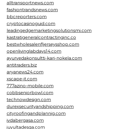
alltransportnews.com
fashiontrandsnews.com
bbcreporters.com
cryptocasinoguid.com
leadingedgemarketingsolutionsmi.com
kastratigeneralcontractinginc.co
bestwholesalenfljerseysshop.com
openlivinglabdays14.com
ayurvedakonsultti-kari-nokela.com
antitraders.biz
aryanews24.com
xscape-it.com
777azino-mobile.com
cobbseniorbowl.com
technowdesign.com
durexsecurityandshipping.com
cityroofingandplannig.com
ivdabergasa.com
juyultadesga.com