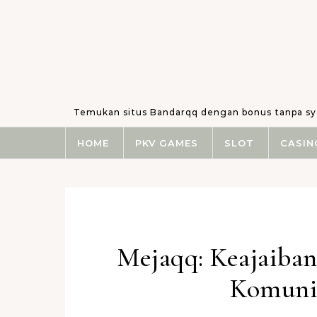
Skip to content
Temukan situs Bandarqq dengan bonus tanpa sy
HOME
PKV GAMES
SLOT
CASIN
Mejaqq: Keajaiba
Komuni