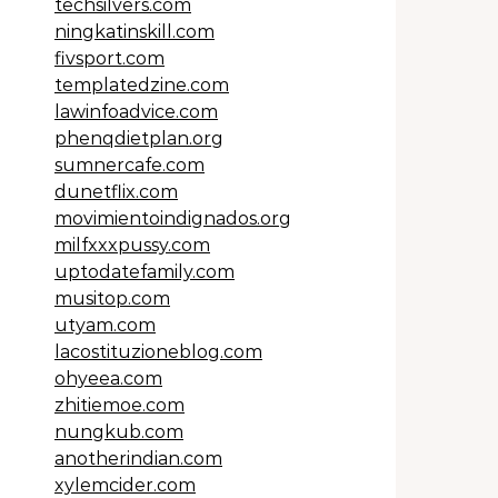
techsilvers.com
ningkatinskill.com
fivsport.com
templatedzine.com
lawinfoadvice.com
phenqdietplan.org
sumnercafe.com
dunetflix.com
movimientoindignados.org
milfxxxpussy.com
uptodatefamily.com
musitop.com
utyam.com
lacostituzioneblog.com
ohyeea.com
zhitiemoe.com
nungkub.com
anotherindian.com
xylemcider.com