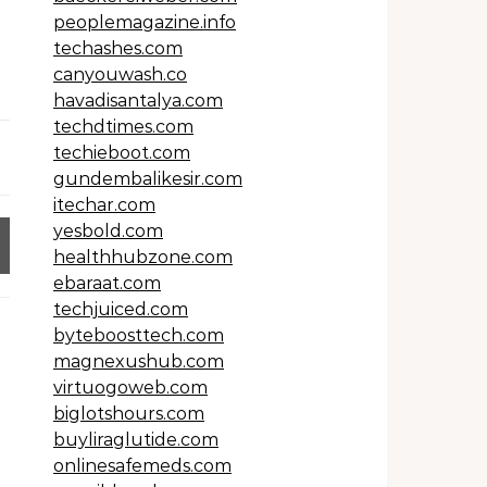
peoplemagazine.info
techashes.com
canyouwash.co
havadisantalya.com
techdtimes.com
techieboot.com
gundembalikesir.com
itechar.com
yesbold.com
healthhubzone.com
ebaraat.com
techjuiced.com
byteboosttech.com
magnexushub.com
virtuogoweb.com
biglotshours.com
buyliraglutide.com
onlinesafemeds.com