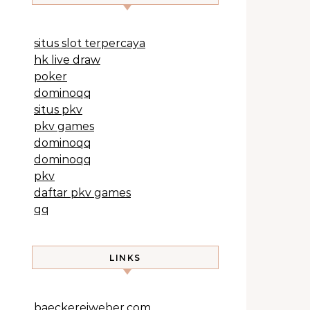
situs slot terpercaya
hk live draw
poker
dominoqq
situs pkv
pkv games
dominoqq
dominoqq
pkv
daftar pkv games
qq
LINKS
baeckereiweber.com