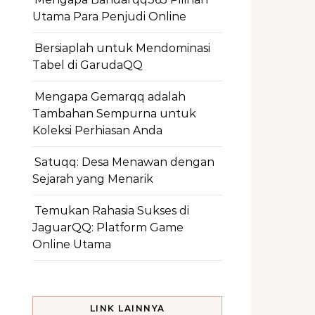
Utama Para Penjudi Online
Bersiaplah untuk Mendominasi
Tabel di GarudaQQ
Mengapa Gemarqq adalah
Tambahan Sempurna untuk
Koleksi Perhiasan Anda
Satuqq: Desa Menawan dengan
Sejarah yang Menarik
Temukan Rahasia Sukses di
JaguarQQ: Platform Game
Online Utama
LINK LAINNYA