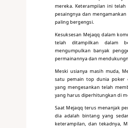
mereka. Keterampilan ini tela
pesaingnya dan mengamankan 
paling bergengsi.
Kesuksesan Mejaqq dalam komuni
telah ditampilkan dalam b
mengumpulkan banyak pengg
permainannya dan mendukungny
Meski usianya masih muda, Me
satu pemain top dunia poker o
yang mengesankan telah memb
yang harus diperhitungkan di me
Saat Mejaqq terus menanjak per
dia adalah bintang yang seda
keterampilan, dan tekadnya, M