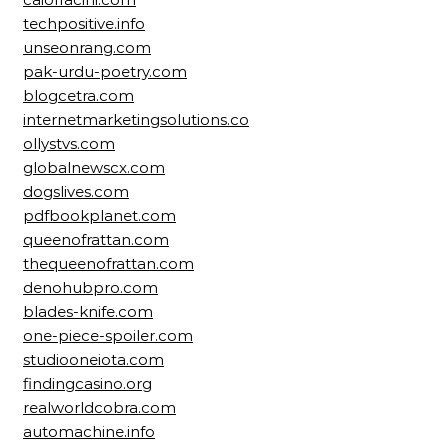
techpositive.info
unseonrang.com
pak-urdu-poetry.com
blogcetra.com
internetmarketingsolutions.co
ollystvs.com
globalnewscx.com
dogslives.com
pdfbookplanet.com
queenofrattan.com
thequeenofrattan.com
denohubpro.com
blades-knife.com
one-piece-spoiler.com
studiooneiota.com
findingcasino.org
realworldcobra.com
automachine.info