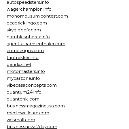
autospeedsters.info
wagerchampion.info
monomousumicontest.com
deadricklingo.com
skyglobefx.com
gamblespherex.info
agentur-ramsenthaler.com
eomdesigns.com
triptrekker.info
gendxxi.net
motomasters.info
mycarzone.info
vibecasaconcepts.com
quantum24.info
quantenki.com
businessmagazineusa.com
medicwellcare.com
vidsmall.com
businessnews2day.com