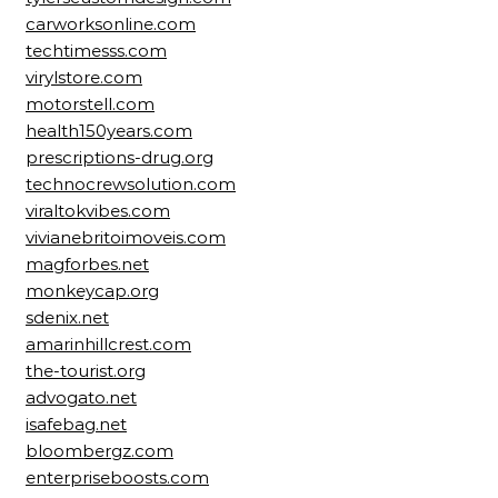
carworksonline.com
techtimesss.com
virylstore.com
motorstell.com
health150years.com
prescriptions-drug.org
technocrewsolution.com
viraltokvibes.com
vivianebritoimoveis.com
magforbes.net
monkeycap.org
sdenix.net
amarinhillcrest.com
the-tourist.org
advogato.net
isafebag.net
bloombergz.com
enterpriseboosts.com