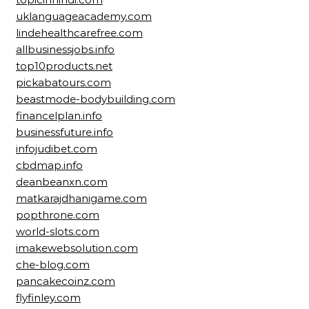
uklanguageacademy.com
lindehealthcarefree.com
allbusinessjobs.info
top10products.net
pickabatours.com
beastmode-bodybuilding.com
financelplan.info
businessfuture.info
infojudibet.com
cbdmap.info
deanbeanxn.com
matkarajdhanigame.com
popthrone.com
world-slots.com
imakewebsolution.com
che-blog.com
pancakecoinz.com
flyfinley.com