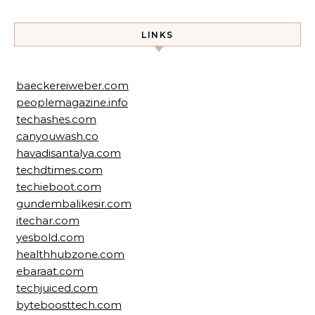
LINKS
baeckereiweber.com
peoplemagazine.info
techashes.com
canyouwash.co
havadisantalya.com
techdtimes.com
techieboot.com
gundembalikesir.com
itechar.com
yesbold.com
healthhubzone.com
ebaraat.com
techjuiced.com
byteboosttech.com