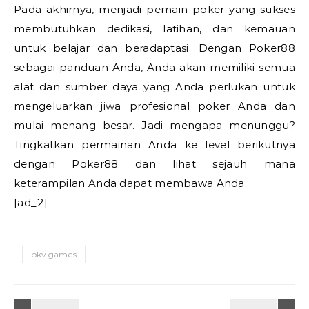
Pada akhirnya, menjadi pemain poker yang sukses
membutuhkan dedikasi, latihan, dan kemauan
untuk belajar dan beradaptasi. Dengan Poker88
sebagai panduan Anda, Anda akan memiliki semua
alat dan sumber daya yang Anda perlukan untuk
mengeluarkan jiwa profesional poker Anda dan
mulai menang besar. Jadi mengapa menunggu?
Tingkatkan permainan Anda ke level berikutnya
dengan Poker88 dan lihat sejauh mana
keterampilan Anda dapat membawa Anda.
[ad_2]
pkv games