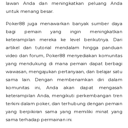
lawan Anda dan meningkatkan peluang Anda
untuk menang besar.
Poker88 juga menawarkan banyak sumber daya
bagi pemain yang ingin meningkatkan
keterampilan mereka ke level berikutnya. Dari
artikel dan tutorial mendalam hingga panduan
video dan forum, Poker88 menyediakan komunitas
yang mendukung di mana pemain dapat berbagi
wawasan, mengajukan pertanyaan, dan belajar satu
sama lain. Dengan membenamkan diri dalam
komunitas ini, Anda akan dapat mengasah
keterampilan Anda, mengikuti perkembangan tren
terkini dalam poker, dan terhubung dengan pemain
yang berpikiran sama yang memiliki minat yang
sama terhadap permainan ini.