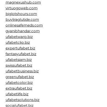
magnexushub.com
virtuogoweb.com
biglotshours.com
buyliraglutide.com
onlinesafemeds.com
gyanibhandar.com
ufabetwarp.biz
ufabetclip.biz
expertufabet.biz
fantasyufabet.biz
ufabetsiam.biz
swissufabet.biz
ufabetbusiness.biz
greenufabet.biz
ufabetcolor.biz
extraufabet.biz
ufabetlife.biz
ufabetsolutions.biz
socialufabet.biz