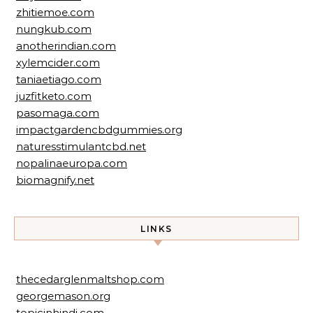
zhitiemoe.com
nungkub.com
anotherindian.com
xylemcider.com
taniaetiago.com
juzfitketo.com
pasomaga.com
impactgardencbdgummies.org
naturesstimulantcbd.net
nopalinaeuropa.com
biomagnify.net
LINKS
thecedarglenmaltshop.com
georgemason.org
topicinhindi.com