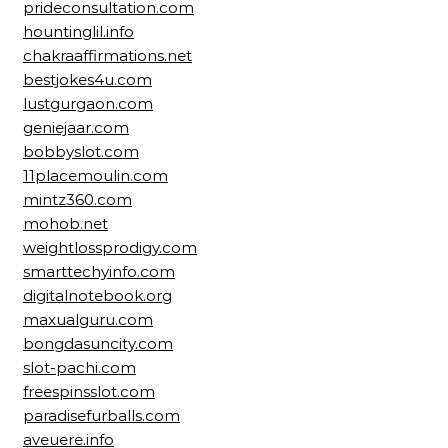
prideconsultation.com
hountinglil.info
chakraaffirmations.net
bestjokes4u.com
lustgurgaon.com
geniejaar.com
bobbyslot.com
11placemoulin.com
mintz360.com
mohob.net
weightlossprodigy.com
smarttechyinfo.com
digitalnotebook.org
maxualguru.com
bongdasuncity.com
slot-pachi.com
freespinsslot.com
paradisefurballs.com
aveuere.info