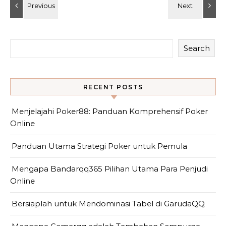
Search
RECENT POSTS
Menjelajahi Poker88: Panduan Komprehensif Poker
Online
Panduan Utama Strategi Poker untuk Pemula
Mengapa Bandarqq365 Pilihan Utama Para Penjudi
Online
Bersiaplah untuk Mendominasi Tabel di GarudaQQ