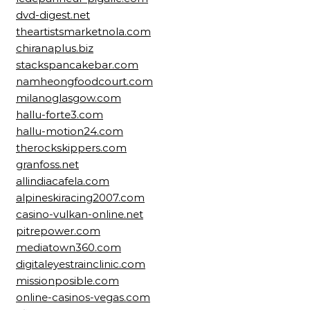
dvd-digest.net
theartistsmarketnola.com
chiranaplus.biz
stackspancakebar.com
namheongfoodcourt.com
milanoglasgow.com
hallu-forte3.com
hallu-motion24.com
therockskippers.com
granfoss.net
allindiacafela.com
alpineskiracing2007.com
casino-vulkan-online.net
pitrepower.com
mediatown360.com
digitaleyestrainclinic.com
missionposible.com
online-casinos-vegas.com