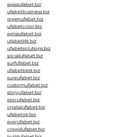
swissufabet.biz
ufabetbusiness.biz
greenufabet.biz
ufabetcolor.biz
extraufabet.biz
ufabetlife.biz
ufabetsolutions.biz
socialufabet.biz
surfufabet.biz
ufabetbest.biz
sureufabet.biz
customufabet.biz
storyufabet.biz
epicufabet.biz
crystalufabet.biz
ufabetok.biz
everufabet.biz
crowdufabet.biz
buildufabet.biz