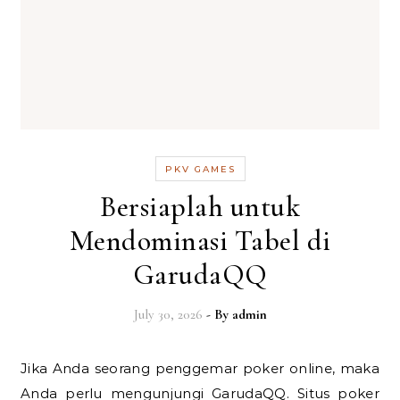
PKV GAMES
Bersiaplah untuk
Mendominasi Tabel di
GarudaQQ
July 30, 2026
- By
admin
Jika Anda seorang penggemar poker online, maka
Anda perlu mengunjungi GarudaQQ. Situs poker