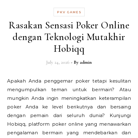
PKV GAMES
Rasakan Sensasi Poker Online
dengan Teknologi Mutakhir
Hobiqq
July 24, 2026
- By
admin
Apakah Anda penggemar poker tetapi kesulitan
mengumpulkan teman untuk bermain? Atau
mungkin Anda ingin meningkatkan keterampilan
poker Anda ke level berikutnya dan bersaing
dengan pemain dari seluruh dunia? Kunjungi
Hobiqq, platform poker online yang menawarkan
pengalaman bermain yang mendebarkan dan