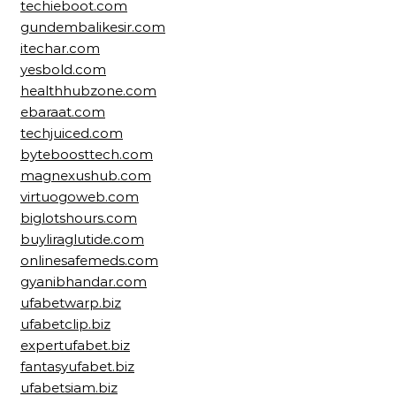
techieboot.com
gundembalikesir.com
itechar.com
yesbold.com
healthhubzone.com
ebaraat.com
techjuiced.com
byteboosttech.com
magnexushub.com
virtuogoweb.com
biglotshours.com
buyliraglutide.com
onlinesafemeds.com
gyanibhandar.com
ufabetwarp.biz
ufabetclip.biz
expertufabet.biz
fantasyufabet.biz
ufabetsiam.biz