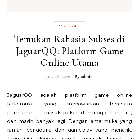
PKV GAMES
Temukan Rahasia Sukses di
JaguarQQ: Platform Game
Online Utama
July 26, 2026
- By
admin
JaguarQQ adalah platform game online
terkemuka yang menawarkan beragam
permainan, termasuk poker, dominoqq, bandarq,
dan masih banyak lagi. Dengan antarmuka yang
ramah pengguna dan gameplay yang menarik,
JaguarQQ dengan cepat menjadi favorit di