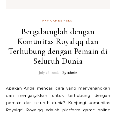
-
PKV GAMES
SLOT
Bergabunglah dengan
Komunitas Royalqq dan
Terhubung dengan Pemain di
Seluruh Dunia
July 26, 2026
- By
admin
Apakah Anda mencari cara yang menyenangkan
dan mengasyikkan untuk terhubung dengan
pemain dari seluruh dunia? Kunjungi komunitas
Royalqq! Royalqq adalah platform game online