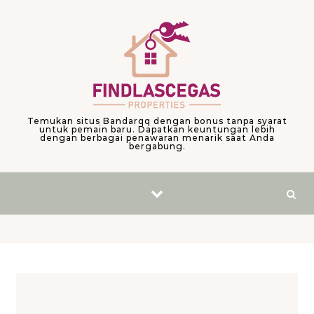
Skip to content
Temukan situs Bandarqq dengan bonus tanpa syarat
untuk pemain baru. Dapatkan keuntungan lebih
dengan berbagai penawaran menarik saat Anda
bergabung.