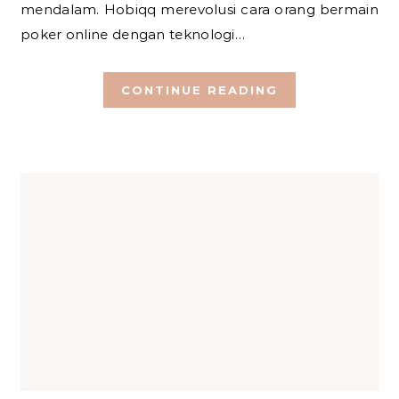
mendalam. Hobiqq merevolusi cara orang bermain
poker online dengan teknologi…
CONTINUE READING