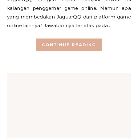
kalangan penggemar game online. Namun apa
yang membedakan JaguarQQ dari platform game
online lainnya? Jawabannya terletak pada…
CONTINUE READING