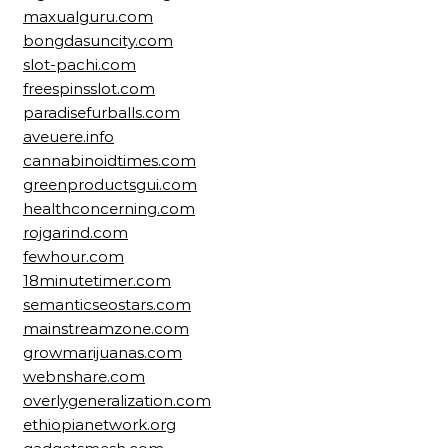
maxualguru.com
bongdasuncity.com
slot-pachi.com
freespinsslot.com
paradisefurballs.com
aveuere.info
cannabinoidtimes.com
greenproductsgui.com
healthconcerning.com
rojgarind.com
fewhour.com
18minutetimer.com
semanticseostars.com
mainstreamzone.com
growmarijuanas.com
webnshare.com
overlygeneralization.com
ethiopianetwork.org