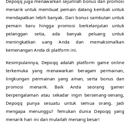
Depoqq juga menawarkan sejumlah bonus dan promosi
menarik untuk membuat pemain datang kembali untuk
mendapatkan lebih banyak. Dari bonus sambutan untuk
pemain baru hingga promosi berkelanjutan untuk
pelanggan setia, ada banyak peluang untuk
meningkatkan uang Anda dan memaksimalkan
kemenangan Anda di platform ini.
Kesimpulannya, Depoqq adalah platform game online
terkemuka yang menawarkan beragam permainan,
lingkungan permainan yang aman, serta bonus dan
promosi menarik. Baik Anda seorang gamer
berpengalaman atau sekadar ingin bersenang-senang,
Depoqq punya sesuatu untuk semua orang. Jadi
mengapa menunggu? Temukan dunia Depoqq yang
menarik hari ini dan mulailah menang besar!