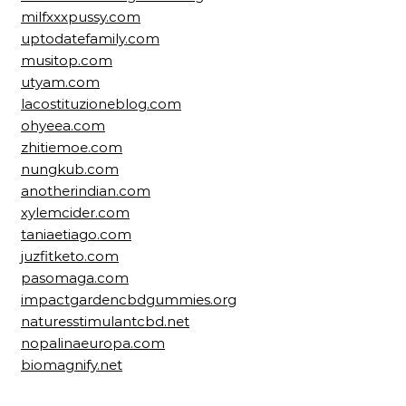
milfxxxpussy.com
uptodatefamily.com
musitop.com
utyam.com
lacostituzioneblog.com
ohyeea.com
zhitiemoe.com
nungkub.com
anotherindian.com
xylemcider.com
taniaetiago.com
juzfitketo.com
pasomaga.com
impactgardencbdgummies.org
naturesstimulantcbd.net
nopalinaeuropa.com
biomagnify.net