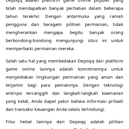
Depoqq adalah platform game online populer yang
telah mendapatkan banyak perhatian dalam beberapa
tahun terakhir. Dengan antarmuka yang ramah
pengguna dan beragam pilihan permainan, tidak
mengherankan mengapa begitu banyak orang
berbondong-bondong mengunjungi situs ini untuk
memperbaiki permainan mereka.
Salah satu hal yang membedakan Depoqq dari platform
game online lainnya adalah komitmennya untuk
menyediakan lingkungan permainan yang aman dan
terjamin bagi para pemainnya. Dengan teknologi
enkripsi tercanggih dan langkah-langkah keamanan
yang ketat, Anda dapat yakin bahwa informasi pribadi
dan transaksi keuangan Anda selalu terlindungi.
Fitur hebat lainnya dari Depoqq adalah pilihan