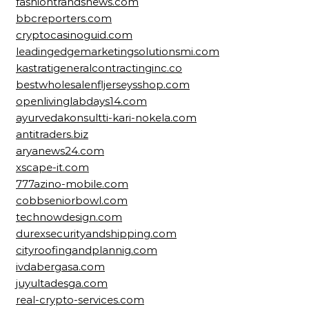
fashiontrandsnews.com
bbcreporters.com
cryptocasinoguid.com
leadingedgemarketingsolutionsmi.com
kastratigeneralcontractinginc.co
bestwholesalenfljerseysshop.com
openlivinglabdays14.com
ayurvedakonsultti-kari-nokela.com
antitraders.biz
aryanews24.com
xscape-it.com
777azino-mobile.com
cobbseniorbowl.com
technowdesign.com
durexsecurityandshipping.com
cityroofingandplannig.com
ivdabergasa.com
juyultadesga.com
real-crypto-services.com