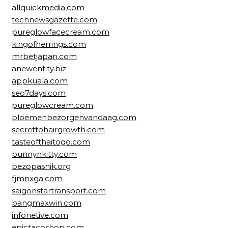
allquickmedia.com
technewsgazette.com
pureglowfacecream.com
kingofherrings.com
mrbetjapan.com
anewentity.biz
appkuala.com
seo7days.com
pureglowcream.com
bloemenbezorgenvandaag.com
secrettohairgrowth.com
tasteofthaitogo.com
bunnynkitty.com
bezopasnik.org
fjmnxga.com
saigonstartransport.com
bangmaxwin.com
infonetive.com
epictacoshop.com