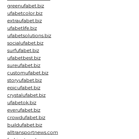
greenufabet.biz
ufabetcolor.biz
extraufabet.biz
ufabetlife.biz
ufabetsolutions.biz
socialufabet.biz
surfufabet.biz
ufabetbest.biz
sureufabet.biz
customufabet.biz
storyufabet.biz
epicufabet.biz
crystalufabet.biz
ufabetok.biz
everufabet.biz
crowdufabet.biz
buildufabet.biz
alltransportnews.com