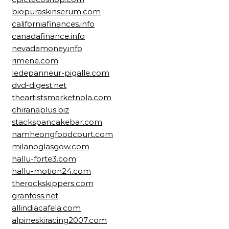
biopuraskinserum.com
californiafinances.info
canadafinance.info
nevadamoney.info
rimene.com
ledepanneur-pigalle.com
dvd-digest.net
theartistsmarketnola.com
chiranaplus.biz
stackspancakebar.com
namheongfoodcourt.com
milanoglasgow.com
hallu-forte3.com
hallu-motion24.com
therockskippers.com
granfoss.net
allindiacafela.com
alpineskiracing2007.com