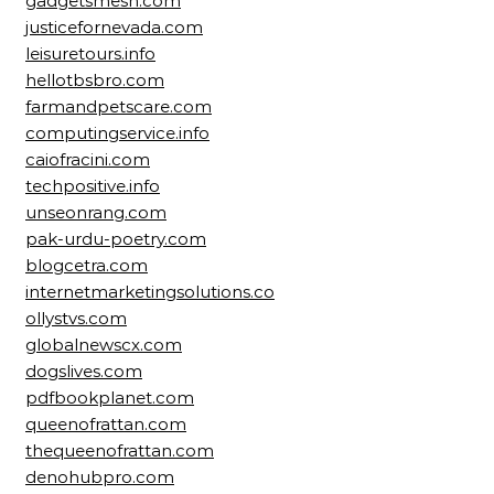
gadgetsmesh.com
justicefornevada.com
leisuretours.info
hellotbsbro.com
farmandpetscare.com
computingservice.info
caiofracini.com
techpositive.info
unseonrang.com
pak-urdu-poetry.com
blogcetra.com
internetmarketingsolutions.co
ollystvs.com
globalnewscx.com
dogslives.com
pdfbookplanet.com
queenofrattan.com
thequeenofrattan.com
denohubpro.com