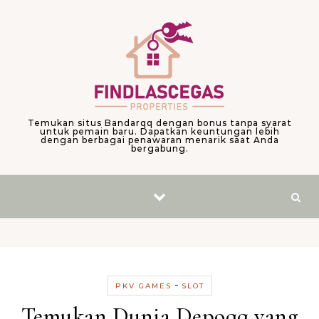
Skip to content
Temukan situs Bandarqq dengan bonus tanpa syarat
untuk pemain baru. Dapatkan keuntungan lebih
dengan berbagai penawaran menarik saat Anda
bergabung.
-
PKV GAMES
SLOT
Temukan Dunia Depoqq yang