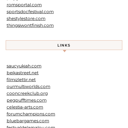
romsportal.com
sportsdocfestival.com
shestylestore.com
thingsiwontfinish.com
LINKS
saucyukiah.com
beikastreet.net
filmizlettir.net
ourmultiworlds.com
cooncreekclub.org
pegpufftimes.com
celestia-arts.com
forumchampions.com
bluebargames.com
festivaldelamalou.com