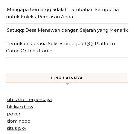
Mengapa Gemarqq adalah Tambahan Sempurna
untuk Koleksi Perhiasan Anda
Satuqq: Desa Menawan dengan Sejarah yang Menarik
Temukan Rahasia Sukses di JaguarQQ: Platform
Game Online Utama
LINK LAINNYA
situs slot terpercaya
hk live draw
poker
dominoqq
situs pkv