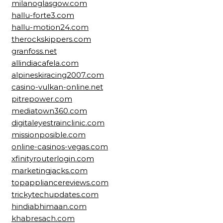
milanoglasgow.com
hallu-forte3.com
hallu-motion24.com
therockskippers.com
granfoss.net
allindiacafela.com
alpineskiracing2007.com
casino-vulkan-online.net
pitrepower.com
mediatown360.com
digitaleyestrainclinic.com
missionposible.com
online-casinos-vegas.com
xfinityrouterlogin.com
marketingjacks.com
topappliancereviews.com
trickytechupdates.com
hindiabhimaan.com
khabresach.com