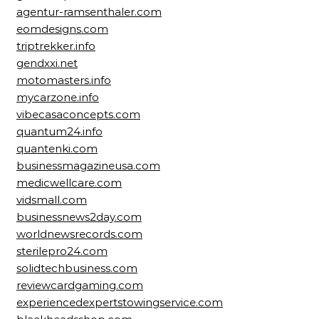
agentur-ramsenthaler.com
eomdesigns.com
triptrekker.info
gendxxi.net
motomasters.info
mycarzone.info
vibecasaconcepts.com
quantum24.info
quantenki.com
businessmagazineusa.com
medicwellcare.com
vidsmall.com
businessnews2day.com
worldnewsrecords.com
sterilepro24.com
solidtechbusiness.com
reviewcardgaming.com
experiencedexpertstowingservice.com