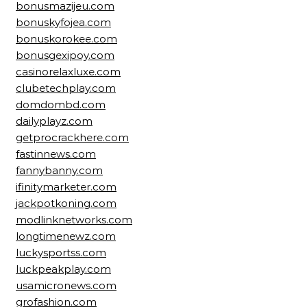
bonusmazijeu.com
bonuskyfojea.com
bonuskorokee.com
bonusgexipoy.com
casinorelaxluxe.com
clubetechplay.com
domdombd.com
dailyplayz.com
getprocrackhere.com
fastinnews.com
fannybanny.com
ifinitymarketer.com
jackpotkoning.com
modlinknetworks.com
longtimenewz.com
luckysportss.com
luckpeakplay.com
usamicronews.com
grofashion.com