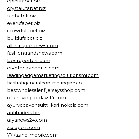
epicufabet.biz
crystalufabet.biz
ufabetok.biz
everufabet.biz
crowdufabet.biz
buildufabet.biz
alltransportnews.com
fashiontrandsnews.com
bbcreporters.com
cryptocasinoguid.com
leadingedgemarketingsolutionsmi.com
kastratigeneralcontractinginc.co
bestwholesalenfljerseysshop.com
openlivinglabdays14.com
ayurvedakonsultti-kari-nokela.com
antitraders.biz
aryanews24.com
xscape-it.com
777azino-mobile.com