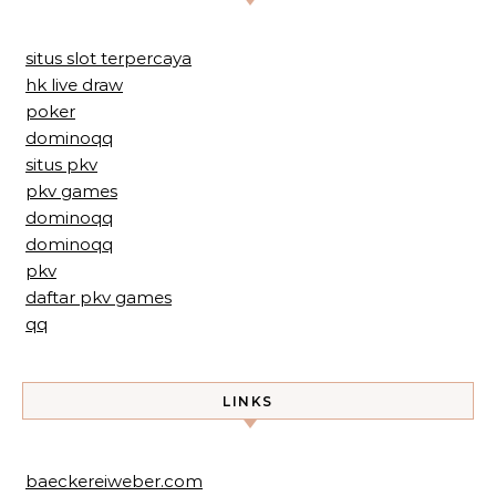
situs slot terpercaya
hk live draw
poker
dominoqq
situs pkv
pkv games
dominoqq
dominoqq
pkv
daftar pkv games
qq
LINKS
baeckereiweber.com