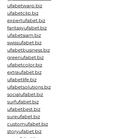
ufabetwarp.biz
ufabetclip.biz
expertufabet.biz
fantasyufabet.biz
ufabetsiam.biz
swissufabet.biz
ufabetbusiness.biz
greenufabet.biz
ufabetcolor.biz
extraufabet.biz
ufabetlife.biz
ufabetsolutions.biz
socialufabet.biz
surfufabet.biz
ufabetbest.biz
sureufabet.biz
customufabet.biz
storyufabet.biz