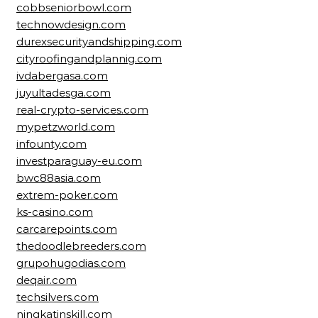
cobbseniorbowl.com
technowdesign.com
durexsecurityandshipping.com
cityroofingandplannig.com
ivdabergasa.com
juyultadesga.com
real-crypto-services.com
mypetzworld.com
infounty.com
investparaguay-eu.com
bwc88asia.com
extrem-poker.com
ks-casino.com
carcarepoints.com
thedoodlebreeders.com
grupohugodias.com
deqair.com
techsilvers.com
ningkatinskill.com