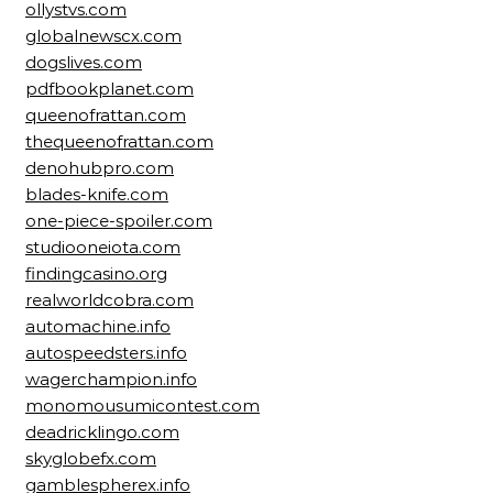
ollystvs.com
globalnewscx.com
dogslives.com
pdfbookplanet.com
queenofrattan.com
thequeenofrattan.com
denohubpro.com
blades-knife.com
one-piece-spoiler.com
studiooneiota.com
findingcasino.org
realworldcobra.com
automachine.info
autospeedsters.info
wagerchampion.info
monomousumicontest.com
deadricklingo.com
skyglobefx.com
gamblespherex.info