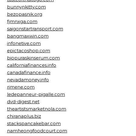
bunnynkitty.com
bezopasnik.org
fjmnxga.com
saigonstartransport.com
bangmaxwin.com
infonetive.com
epictacoshop.com
biopuraskinserum.com
californiafinances.info
canadafinance.info
nevadamoney.info
rimene.com
ledepanneur-pigalle.com
dvd-digest.net
theartistsmarketnola.com
chiranaplus.biz
stackspancakebar.com
namheongfoodcourt.com