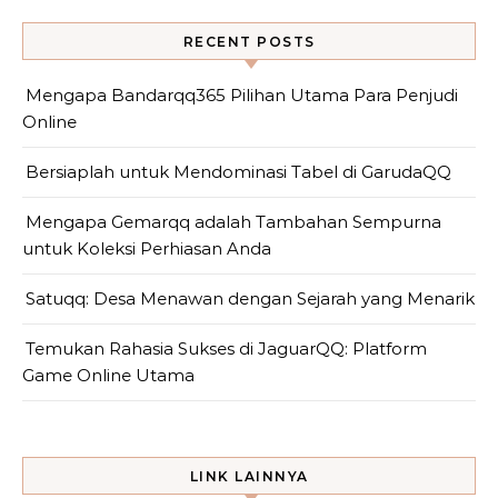
RECENT POSTS
Mengapa Bandarqq365 Pilihan Utama Para Penjudi
Online
Bersiaplah untuk Mendominasi Tabel di GarudaQQ
Mengapa Gemarqq adalah Tambahan Sempurna
untuk Koleksi Perhiasan Anda
Satuqq: Desa Menawan dengan Sejarah yang Menarik
Temukan Rahasia Sukses di JaguarQQ: Platform
Game Online Utama
LINK LAINNYA