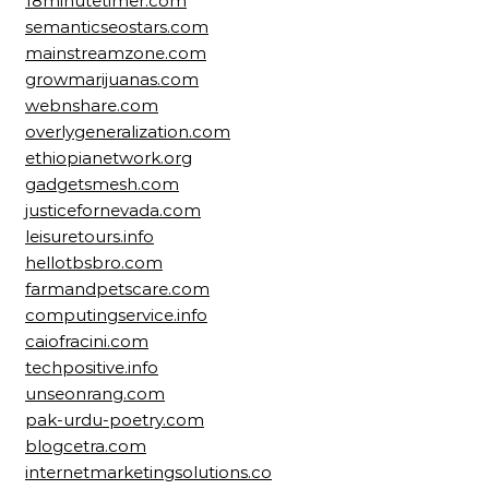
18minutetimer.com
semanticseostars.com
mainstreamzone.com
growmarijuanas.com
webnshare.com
overlygeneralization.com
ethiopianetwork.org
gadgetsmesh.com
justicefornevada.com
leisuretours.info
hellotbsbro.com
farmandpetscare.com
computingservice.info
caiofracini.com
techpositive.info
unseonrang.com
pak-urdu-poetry.com
blogcetra.com
internetmarketingsolutions.co