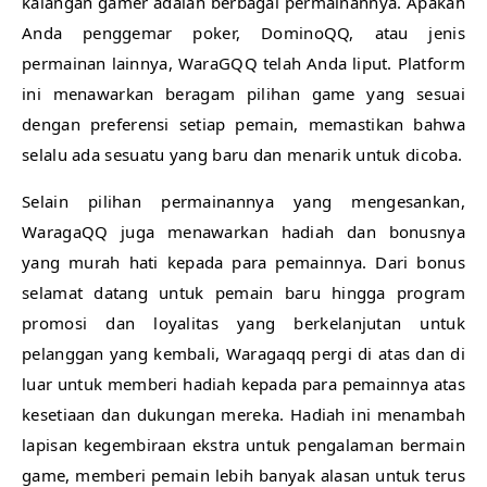
kalangan gamer adalah berbagai permainannya. Apakah
Anda penggemar poker, DominoQQ, atau jenis
permainan lainnya, WaraGQQ telah Anda liput. Platform
ini menawarkan beragam pilihan game yang sesuai
dengan preferensi setiap pemain, memastikan bahwa
selalu ada sesuatu yang baru dan menarik untuk dicoba.
Selain pilihan permainannya yang mengesankan,
WaragaQQ juga menawarkan hadiah dan bonusnya
yang murah hati kepada para pemainnya. Dari bonus
selamat datang untuk pemain baru hingga program
promosi dan loyalitas yang berkelanjutan untuk
pelanggan yang kembali, Waragaqq pergi di atas dan di
luar untuk memberi hadiah kepada para pemainnya atas
kesetiaan dan dukungan mereka. Hadiah ini menambah
lapisan kegembiraan ekstra untuk pengalaman bermain
game, memberi pemain lebih banyak alasan untuk terus