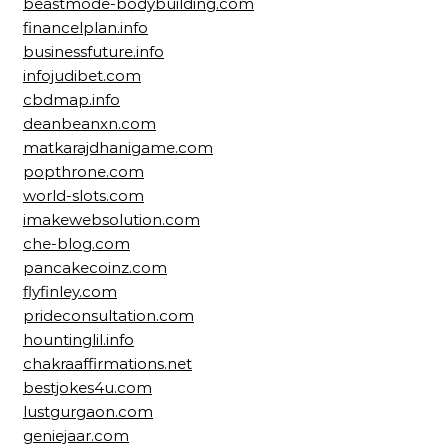
beastmode-bodybuilding.com
financelplan.info
businessfuture.info
infojudibet.com
cbdmap.info
deanbeanxn.com
matkarajdhanigame.com
popthrone.com
world-slots.com
imakewebsolution.com
che-blog.com
pancakecoinz.com
flyfinley.com
prideconsultation.com
hountinglil.info
chakraaffirmations.net
bestjokes4u.com
lustgurgaon.com
geniejaar.com