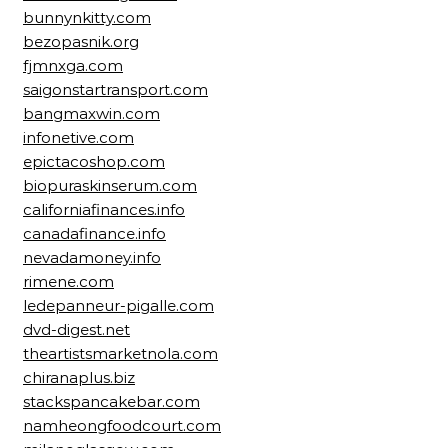
bunnynkitty.com
bezopasnik.org
fjmnxga.com
saigonstartransport.com
bangmaxwin.com
infonetive.com
epictacoshop.com
biopuraskinserum.com
californiafinances.info
canadafinance.info
nevadamoney.info
rimene.com
ledepanneur-pigalle.com
dvd-digest.net
theartistsmarketnola.com
chiranaplus.biz
stackspancakebar.com
namheongfoodcourt.com