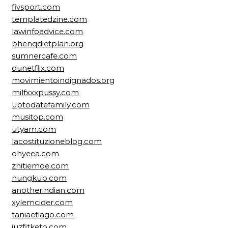
fivsport.com
templatedzine.com
lawinfoadvice.com
phenqdietplan.org
sumnercafe.com
dunetflix.com
movimientoindignados.org
milfxxxpussy.com
uptodatefamily.com
musitop.com
utyam.com
lacostituzioneblog.com
ohyeea.com
zhitiemoe.com
nungkub.com
anotherindian.com
xylemcider.com
taniaetiago.com
juzfitketo.com