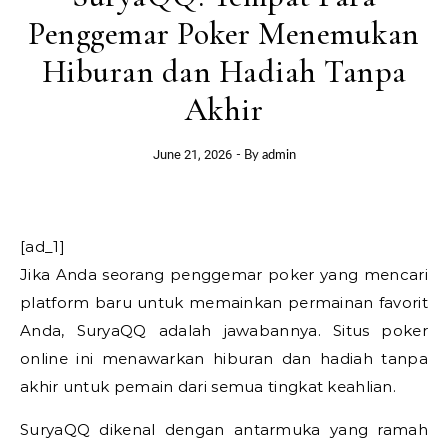
Penggemar Poker Menemukan
Hiburan dan Hadiah Tanpa
Akhir
June 21, 2026
- By
admin
[ad_1]
Jika Anda seorang penggemar poker yang mencari
platform baru untuk memainkan permainan favorit
Anda, SuryaQQ adalah jawabannya. Situs poker
online ini menawarkan hiburan dan hadiah tanpa
akhir untuk pemain dari semua tingkat keahlian.
SuryaQQ dikenal dengan antarmuka yang ramah