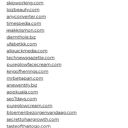
skipworking.com
loizbeauty.com
anyconverter.com
timespedia.com
jejakkrismon.com
diemthole.biz
ufabetkk.com
allquickmedia.com
technewsgazette.com
pureglowfacecream.com
kingofherrings.com
mrbetjapan.com
anewentity.biz
appkuala.com
seo7days.com
pureglowcream.com
bloemenbezorgenvandaag.com
secrettohairgrowth.com
tasteofthaitogo.com