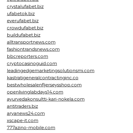
crystalufabet.biz
ufabetok.biz
everufabet.biz
crowdufabet.biz
buildufabet.biz
alltransportnews.com
fashiontrandsnews.com
bbcreporters.com
cryptocasinoguid.com
leadingedgemarketingsolutionsmi.com
kastratigeneralcontractinginc.co
bestwholesalenfljerseysshop.com
openlivinglabdays14.com
ayurvedakonsultti-kari-nokela.com
antitraders.biz
aryanews24.com
xscape-it.com
777azino-mobile.com