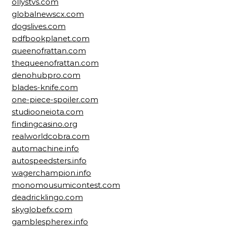
ollystvs.com
globalnewscx.com
dogslives.com
pdfbookplanet.com
queenofrattan.com
thequeenofrattan.com
denohubpro.com
blades-knife.com
one-piece-spoiler.com
studiooneiota.com
findingcasino.org
realworldcobra.com
automachine.info
autospeedsters.info
wagerchampion.info
monomousumicontest.com
deadricklingo.com
skyglobefx.com
gamblespherex.info