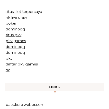
situs slot terpercaya
hk live draw
poker
dominoqq
situs pkv
pkv games
dominoqq
dominoqq
pkv
daftar pkv games
qq
LINKS
baeckereiweber.com