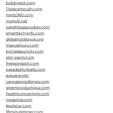
bobbyslot.com
11placemoulin.com
mintz360.com
mohob.net
weightlossprodigy.com
smarttechyinfo.com
digitalnotebook.org
maxualguru.com
bongdasuncity.com
slot-pachi.com
freespinsslot.com
paradisefurballs.com
aveuere.info
cannabinoidtimes.com
greenproductsgui.com
healthconcerning.com
rojgarind.com
fewhour.com
18minutetimer.com