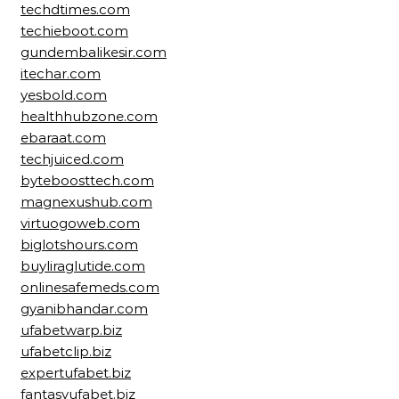
techdtimes.com
techieboot.com
gundembalikesir.com
itechar.com
yesbold.com
healthhubzone.com
ebaraat.com
techjuiced.com
byteboosttech.com
magnexushub.com
virtuogoweb.com
biglotshours.com
buyliraglutide.com
onlinesafemeds.com
gyanibhandar.com
ufabetwarp.biz
ufabetclip.biz
expertufabet.biz
fantasyufabet.biz