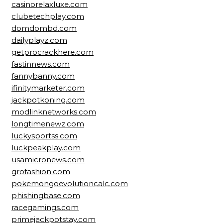
casinorelaxluxe.com
clubetechplay.com
domdombd.com
dailyplayz.com
getprocrackhere.com
fastinnews.com
fannybanny.com
ifinitymarketer.com
jackpotkoning.com
modlinknetworks.com
longtimenewz.com
luckysportss.com
luckpeakplay.com
usamicronews.com
grofashion.com
pokemongoevolutioncalc.com
phishingbase.com
racegamings.com
primejackpotstay.com