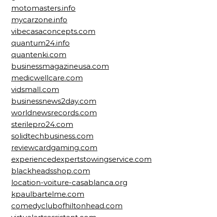
motomasters.info
mycarzone.info
vibecasaconcepts.com
quantum24.info
quantenki.com
businessmagazineusa.com
medicwellcare.com
vidsmall.com
businessnews2day.com
worldnewsrecords.com
sterilepro24.com
solidtechbusiness.com
reviewcardgaming.com
experiencedexpertstowingservice.com
blackheadsshop.com
location-voiture-casablanca.org
kpaulbartelme.com
comedyclubofhiltonhead.com