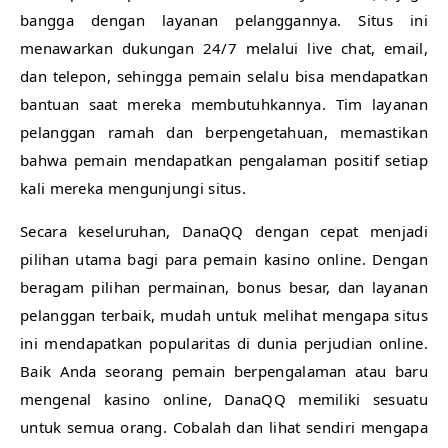
bangga dengan layanan pelanggannya. Situs ini
menawarkan dukungan 24/7 melalui live chat, email,
dan telepon, sehingga pemain selalu bisa mendapatkan
bantuan saat mereka membutuhkannya. Tim layanan
pelanggan ramah dan berpengetahuan, memastikan
bahwa pemain mendapatkan pengalaman positif setiap
kali mereka mengunjungi situs.
Secara keseluruhan, DanaQQ dengan cepat menjadi
pilihan utama bagi para pemain kasino online. Dengan
beragam pilihan permainan, bonus besar, dan layanan
pelanggan terbaik, mudah untuk melihat mengapa situs
ini mendapatkan popularitas di dunia perjudian online.
Baik Anda seorang pemain berpengalaman atau baru
mengenal kasino online, DanaQQ memiliki sesuatu
untuk semua orang. Cobalah dan lihat sendiri mengapa