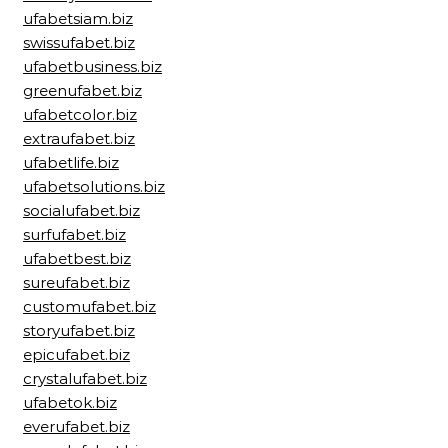
ufabetsiam.biz
swissufabet.biz
ufabetbusiness.biz
greenufabet.biz
ufabetcolor.biz
extraufabet.biz
ufabetlife.biz
ufabetsolutions.biz
socialufabet.biz
surfufabet.biz
ufabetbest.biz
sureufabet.biz
customufabet.biz
storyufabet.biz
epicufabet.biz
crystalufabet.biz
ufabetok.biz
everufabet.biz