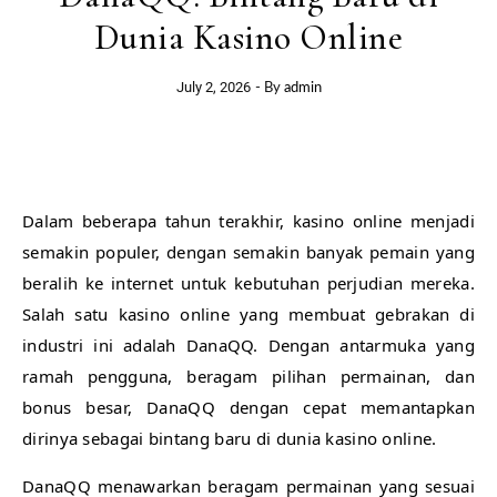
Dunia Kasino Online
July 2, 2026
- By
admin
Dalam beberapa tahun terakhir, kasino online menjadi
semakin populer, dengan semakin banyak pemain yang
beralih ke internet untuk kebutuhan perjudian mereka.
Salah satu kasino online yang membuat gebrakan di
industri ini adalah DanaQQ. Dengan antarmuka yang
ramah pengguna, beragam pilihan permainan, dan
bonus besar, DanaQQ dengan cepat memantapkan
dirinya sebagai bintang baru di dunia kasino online.
DanaQQ menawarkan beragam permainan yang sesuai