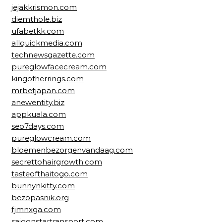
jejakkrismon.com
diemthole.biz
ufabetkk.com
allquickmedia.com
technewsgazette.com
pureglowfacecream.com
kingofherrings.com
mrbetjapan.com
anewentity.biz
appkuala.com
seo7days.com
pureglowcream.com
bloemenbezorgenvandaag.com
secrettohairgrowth.com
tasteofthaitogo.com
bunnynkitty.com
bezopasnik.org
fjmnxga.com
saigonstartransport.com