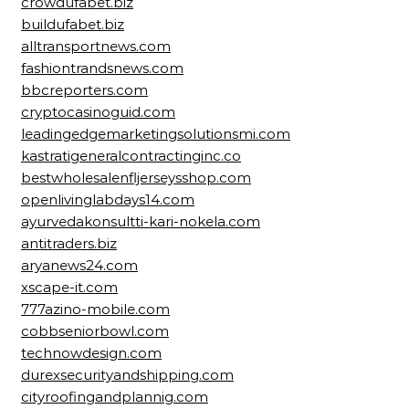
crowdufabet.biz
buildufabet.biz
alltransportnews.com
fashiontrandsnews.com
bbcreporters.com
cryptocasinoguid.com
leadingedgemarketingsolutionsmi.com
kastratigeneralcontractinginc.co
bestwholesalenfljerseysshop.com
openlivinglabdays14.com
ayurvedakonsultti-kari-nokela.com
antitraders.biz
aryanews24.com
xscape-it.com
777azino-mobile.com
cobbseniorbowl.com
technowdesign.com
durexsecurityandshipping.com
cityroofingandplannig.com