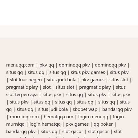
menuqq.com
|
pkv qq
|
dominoqq pkv
|
dominoqq pkv
|
situs qq
|
situs qq
|
situs qq
|
situs pkv games
|
situs pkv
|
slot luar negeri
|
situs judi bola
|
pkv games
|
situs slot
|
pragmatic play
|
slot
|
situs slot
|
pragmatic play
|
situs
slot terpercaya
|
situs pkv
|
situs qq
|
situs pkv
|
situs pkv
|
situs pkv
|
situs qq
|
situs qq
|
situs qq
|
situs qq
|
situs
qq
|
situs qq
|
situs judi bola
|
sbobet wap
|
bandarqq pkv
|
murniqq.com
|
hematqq.com
|
login menuqq
|
login
murniqq
|
login hematqq
|
pkv games
|
qq poker
|
bandarqq pkv
|
situs qq
|
slot gacor
|
slot gacor
|
slot