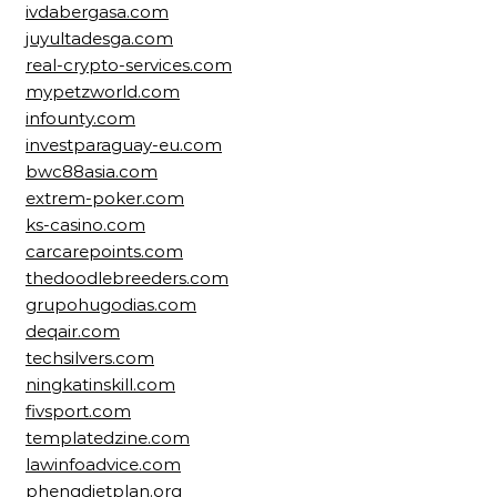
ivdabergasa.com
juyultadesga.com
real-crypto-services.com
mypetzworld.com
infounty.com
investparaguay-eu.com
bwc88asia.com
extrem-poker.com
ks-casino.com
carcarepoints.com
thedoodlebreeders.com
grupohugodias.com
deqair.com
techsilvers.com
ningkatinskill.com
fivsport.com
templatedzine.com
lawinfoadvice.com
phenqdietplan.org