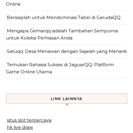
Online
Bersiaplah untuk Mendominasi Tabel di GarudaQQ
Mengapa Gemarqq adalah Tambahan Sempurna
untuk Koleksi Perhiasan Anda
Satuqq: Desa Menawan dengan Sejarah yang Menarik
Temukan Rahasia Sukses di JaguarQQ: Platform
Game Online Utama
LINK LAINNYA
situs slot terpercaya
hk live draw