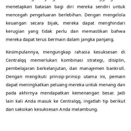
menetapkan batasan bagi diri mereka sendiri untuk
mencegah pengeluaran berlebihan. Dengan mengelola
keuangan secara bijak, mereka dapat menghindari
kerugian yang tidak perlu dan memastikan bahwa
mereka dapat terus bermain dalam jangka panjang.
Kesimpulannya, mengungkap rahasia kesuksesan di
Centralqq memerlukan kombinasi strategi, disiplin,
pembelajaran berkelanjutan, dan manajemen bankroll.
Dengan mengikuti prinsip-prinsip utama ini, pemain
dapat meningkatkan peluang mereka untuk menang dan
pada akhirnya mendapatkan kemenangan besar. Jadi
lain kali Anda masuk ke Centralqq, ingatlah tip berikut
dan saksikan kesuksesan Anda melambung.