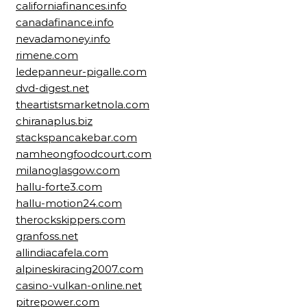
californiafinances.info
canadafinance.info
nevadamoney.info
rimene.com
ledepanneur-pigalle.com
dvd-digest.net
theartistsmarketnola.com
chiranaplus.biz
stackspancakebar.com
namheongfoodcourt.com
milanoglasgow.com
hallu-forte3.com
hallu-motion24.com
therockskippers.com
granfoss.net
allindiacafela.com
alpineskiracing2007.com
casino-vulkan-online.net
pitrepower.com