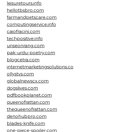
leisuretours.info
hellotbsbro.com
farmandpetscare.com
computingservice.info
caiofracini.com
techpositive.info
unseonrang.com
pak-urdu-poetry.com
blogcetra.com
internetmarketingsolutions.co
ollystvs.com
globalnewscx.com
dogslives.com
pdfbookplanet.com
queenofrattan.com
thequeenofrattan.com
denohubpro.com
blades-knife.com
one-piece-spoiler.com