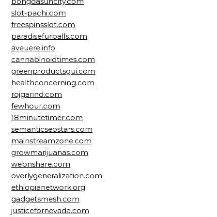
bongdasuncity.com
slot-pachi.com
freespinsslot.com
paradisefurballs.com
aveuere.info
cannabinoidtimes.com
greenproductsgui.com
healthconcerning.com
rojgarind.com
fewhour.com
18minutetimer.com
semanticseostars.com
mainstreamzone.com
growmarijuanas.com
webnshare.com
overlygeneralization.com
ethiopianetwork.org
gadgetsmesh.com
justicefornevada.com