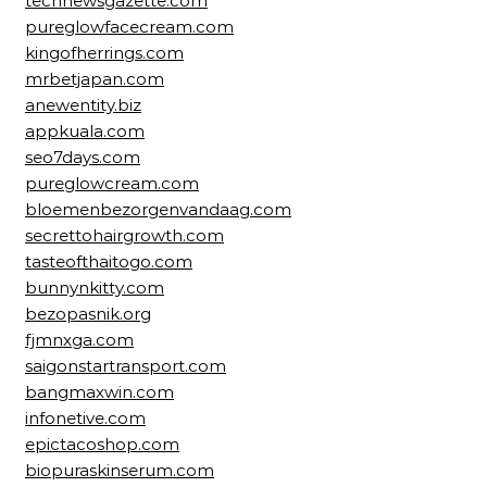
technewsgazette.com
pureglowfacecream.com
kingofherrings.com
mrbetjapan.com
anewentity.biz
appkuala.com
seo7days.com
pureglowcream.com
bloemenbezorgenvandaag.com
secrettohairgrowth.com
tasteofthaitogo.com
bunnynkitty.com
bezopasnik.org
fjmnxga.com
saigonstartransport.com
bangmaxwin.com
infonetive.com
epictacoshop.com
biopuraskinserum.com