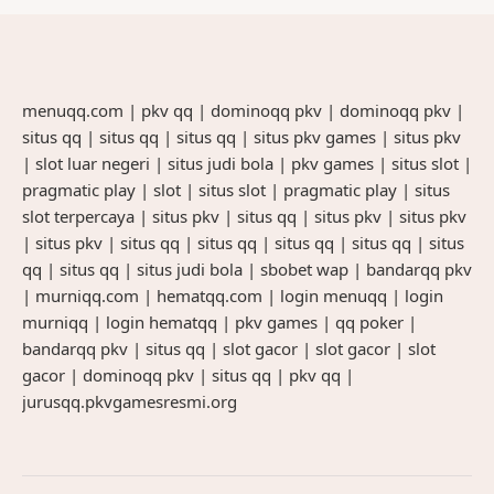
menuqq.com
|
pkv qq
|
dominoqq pkv
|
dominoqq pkv
|
situs qq
|
situs qq
|
situs qq
|
situs pkv games
|
situs pkv
|
slot luar negeri
|
situs judi bola
|
pkv games
|
situs slot
|
pragmatic play
|
slot
|
situs slot
|
pragmatic play
|
situs
slot terpercaya
|
situs pkv
|
situs qq
|
situs pkv
|
situs pkv
|
situs pkv
|
situs qq
|
situs qq
|
situs qq
|
situs qq
|
situs
qq
|
situs qq
|
situs judi bola
|
sbobet wap
|
bandarqq pkv
|
murniqq.com
|
hematqq.com
|
login menuqq
|
login
murniqq
|
login hematqq
|
pkv games
|
qq poker
|
bandarqq pkv
|
situs qq
|
slot gacor
|
slot gacor
|
slot
gacor
|
dominoqq pkv
|
situs qq
|
pkv qq
|
jurusqq.pkvgamesresmi.org