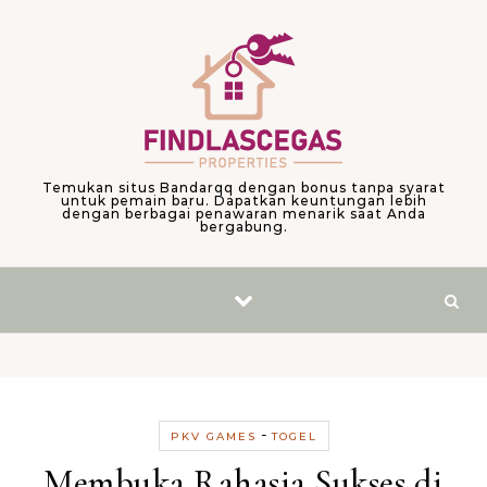
Skip to content
Temukan situs Bandarqq dengan bonus tanpa syarat
untuk pemain baru. Dapatkan keuntungan lebih
dengan berbagai penawaran menarik saat Anda
bergabung.
-
PKV GAMES
TOGEL
Membuka Rahasia Sukses di