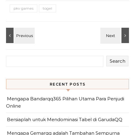
pkv games
togel
Search
RECENT POSTS
Mengapa Bandarqq365 Pilihan Utama Para Penjudi
Online
Bersiaplah untuk Mendominasi Tabel di GarudaQQ
Mengapa Gemarqq adalah Tambahan Sempurna