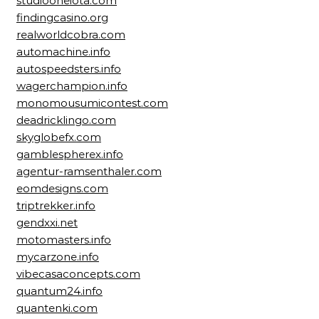
studiooneiota.com
findingcasino.org
realworldcobra.com
automachine.info
autospeedsters.info
wagerchampion.info
monomousumicontest.com
deadricklingo.com
skyglobefx.com
gamblespherex.info
agentur-ramsenthaler.com
eomdesigns.com
triptrekker.info
gendxxi.net
motomasters.info
mycarzone.info
vibecasaconcepts.com
quantum24.info
quantenki.com