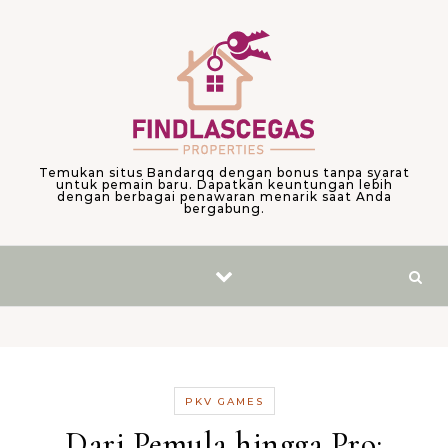
Skip to content
Temukan situs Bandarqq dengan bonus tanpa syarat
untuk pemain baru. Dapatkan keuntungan lebih
dengan berbagai penawaran menarik saat Anda
bergabung.
PKV GAMES
Dari Pemula hingga Pro: