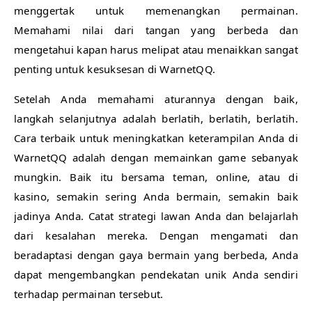
menggertak untuk memenangkan permainan.
Memahami nilai dari tangan yang berbeda dan
mengetahui kapan harus melipat atau menaikkan sangat
penting untuk kesuksesan di WarnetQQ.
Setelah Anda memahami aturannya dengan baik,
langkah selanjutnya adalah berlatih, berlatih, berlatih.
Cara terbaik untuk meningkatkan keterampilan Anda di
WarnetQQ adalah dengan memainkan game sebanyak
mungkin. Baik itu bersama teman, online, atau di
kasino, semakin sering Anda bermain, semakin baik
jadinya Anda. Catat strategi lawan Anda dan belajarlah
dari kesalahan mereka. Dengan mengamati dan
beradaptasi dengan gaya bermain yang berbeda, Anda
dapat mengembangkan pendekatan unik Anda sendiri
terhadap permainan tersebut.