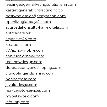
leadingedgemarketingsolutionsmi.com
kastratigeneralcontractinginc.co
bestwholesalenfljerseysshop.com
openlivinglabdays14.com
ayurvedakonsultti-kari-nokela.com
antitraders.biz
aryanews24.com
xscape-it.com
777azino-mobile.com
cobbseniorbowl.com
technowdesign.com
durexsecurityandshipping.com
cityroofingandplannig.com
ivdabergasa.com
juyultadesga.com
real-crypto-services.com
mypetzworld.com
infounty.com