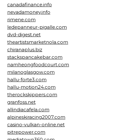
canadafinance.info
nevadamoney.info
rimene.com
ledepanneur-pigalle.com
dvd-digest.net
theartistsmarketnola.com
chiranaplus.biz
stackspancakebar.com
namheongfoodcourt.com
milanoglasgow.com
hallu-forte3.com
hallu-motion24.com
therockskippers.com
granfoss.net
allindiacafela.com
alpineskiracing2007.com
casino-vulkan-online.net
pitrepower.com
mediatown360.com