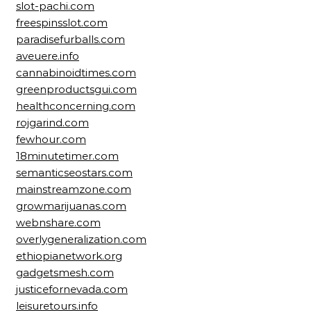
slot-pachi.com
freespinsslot.com
paradisefurballs.com
aveuere.info
cannabinoidtimes.com
greenproductsgui.com
healthconcerning.com
rojgarind.com
fewhour.com
18minutetimer.com
semanticseostars.com
mainstreamzone.com
growmarijuanas.com
webnshare.com
overlygeneralization.com
ethiopianetwork.org
gadgetsmesh.com
justicefornevada.com
leisuretours.info