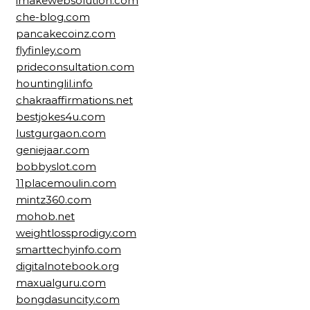
imakewebsolution.com
che-blog.com
pancakecoinz.com
flyfinley.com
prideconsultation.com
hountinglil.info
chakraaffirmations.net
bestjokes4u.com
lustgurgaon.com
geniejaar.com
bobbyslot.com
11placemoulin.com
mintz360.com
mohob.net
weightlossprodigy.com
smarttechyinfo.com
digitalnotebook.org
maxualguru.com
bongdasuncity.com