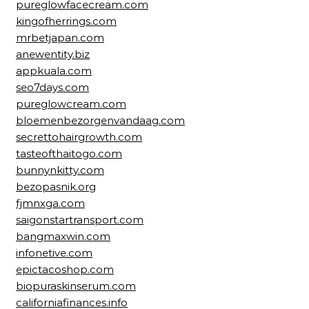
pureglowfacecream.com
kingofherrings.com
mrbetjapan.com
anewentity.biz
appkuala.com
seo7days.com
pureglowcream.com
bloemenbezorgenvandaag.com
secrettohairgrowth.com
tasteofthaitogo.com
bunnynkitty.com
bezopasnik.org
fjmnxga.com
saigonstartransport.com
bangmaxwin.com
infonetive.com
epictacoshop.com
biopuraskinserum.com
californiafinances.info