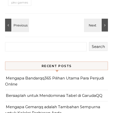
pkv games
Search
RECENT POSTS
Mengapa Bandarqq365 Pilihan Utama Para Penjudi
Online
Bersiaplah untuk Mendominasi Tabel di GarudaQQ
Mengapa Gemarqq adalah Tambahan Sempurna
untuk Koleksi Perhiasan Anda