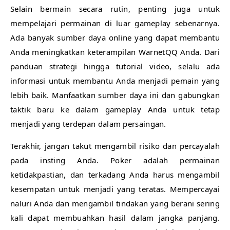
Selain bermain secara rutin, penting juga untuk
mempelajari permainan di luar gameplay sebenarnya.
Ada banyak sumber daya online yang dapat membantu
Anda meningkatkan keterampilan WarnetQQ Anda. Dari
panduan strategi hingga tutorial video, selalu ada
informasi untuk membantu Anda menjadi pemain yang
lebih baik. Manfaatkan sumber daya ini dan gabungkan
taktik baru ke dalam gameplay Anda untuk tetap
menjadi yang terdepan dalam persaingan.
Terakhir, jangan takut mengambil risiko dan percayalah
pada insting Anda. Poker adalah permainan
ketidakpastian, dan terkadang Anda harus mengambil
kesempatan untuk menjadi yang teratas. Mempercayai
naluri Anda dan mengambil tindakan yang berani sering
kali dapat membuahkan hasil dalam jangka panjang.