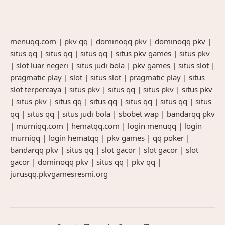
menuqq.com
|
pkv qq
|
dominoqq pkv
|
dominoqq pkv
|
situs qq
|
situs qq
|
situs qq
|
situs pkv games
|
situs pkv
|
slot luar negeri
|
situs judi bola
|
pkv games
|
situs slot
|
pragmatic play
|
slot
|
situs slot
|
pragmatic play
|
situs
slot terpercaya
|
situs pkv
|
situs qq
|
situs pkv
|
situs pkv
|
situs pkv
|
situs qq
|
situs qq
|
situs qq
|
situs qq
|
situs
qq
|
situs qq
|
situs judi bola
|
sbobet wap
|
bandarqq pkv
|
murniqq.com
|
hematqq.com
|
login menuqq
|
login
murniqq
|
login hematqq
|
pkv games
|
qq poker
|
bandarqq pkv
|
situs qq
|
slot gacor
|
slot gacor
|
slot
gacor
|
dominoqq pkv
|
situs qq
|
pkv qq
|
jurusqq.pkvgamesresmi.org