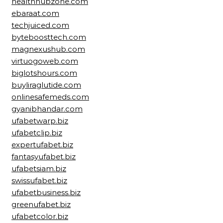
healthhubzone.com
ebaraat.com
techjuiced.com
byteboosttech.com
magnexushub.com
virtuogoweb.com
biglotshours.com
buyliraglutide.com
onlinesafemeds.com
gyanibhandar.com
ufabetwarp.biz
ufabetclip.biz
expertufabet.biz
fantasyufabet.biz
ufabetsiam.biz
swissufabet.biz
ufabetbusiness.biz
greenufabet.biz
ufabetcolor.biz