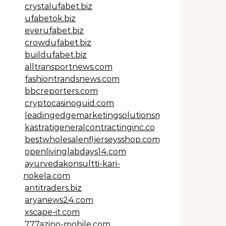
crystalufabet.biz
ufabetok.biz
everufabet.biz
crowdufabet.biz
buildufabet.biz
alltransportnews.com
fashiontrandsnews.com
bbcreporters.com
cryptocasinoguid.com
leadingedgemarketingsolutionsmi.com
kastratigeneralcontractinginc.co
bestwholesalenfljerseysshop.com
openlivinglabdays14.com
ayurvedakonsultti-kari-
nokela.com
antitraders.biz
aryanews24.com
xscape-it.com
777azino-mobile.com