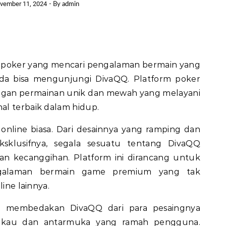
vember 11, 2024
- By
admin
 poker yang mencari pengalaman bermain yang
da bisa mengunjungi DivaQQ. Platform poker
ungan permainan unik dan mewah yang melayani
al terbaik dalam hidup.
online biasa. Dari desainnya yang ramping dan
sklusifnya, segala sesuatu tentang DivaQQ
 kecanggihan. Platform ini dirancang untuk
galaman bermain game premium yang tak
line lainnya.
ng membedakan DivaQQ dari para pesaingnya
ukau dan antarmuka yang ramah pengguna.