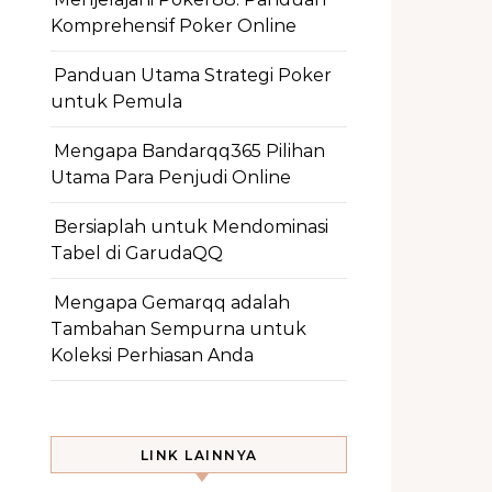
Komprehensif Poker Online
Panduan Utama Strategi Poker
untuk Pemula
Mengapa Bandarqq365 Pilihan
Utama Para Penjudi Online
Bersiaplah untuk Mendominasi
Tabel di GarudaQQ
Mengapa Gemarqq adalah
Tambahan Sempurna untuk
Koleksi Perhiasan Anda
LINK LAINNYA