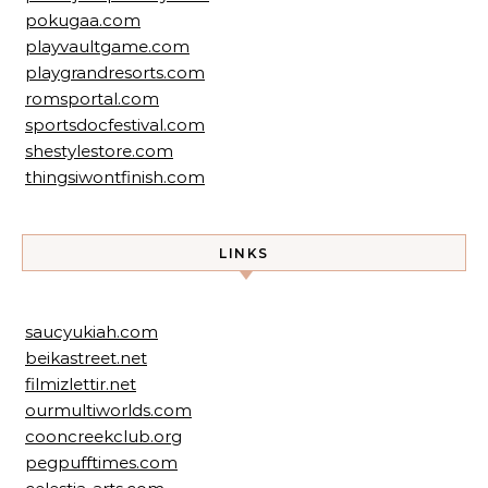
pokugaa.com
playvaultgame.com
playgrandresorts.com
romsportal.com
sportsdocfestival.com
shestylestore.com
thingsiwontfinish.com
LINKS
saucyukiah.com
beikastreet.net
filmizlettir.net
ourmultiworlds.com
cooncreekclub.org
pegpufftimes.com