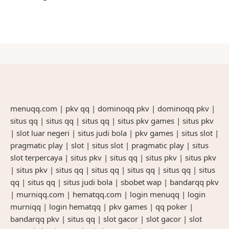
menuqq.com
|
pkv qq
|
dominoqq pkv
|
dominoqq pkv
|
situs qq
|
situs qq
|
situs qq
|
situs pkv games
|
situs pkv
|
slot luar negeri
|
situs judi bola
|
pkv games
|
situs slot
|
pragmatic play
|
slot
|
situs slot
|
pragmatic play
|
situs
slot terpercaya
|
situs pkv
|
situs qq
|
situs pkv
|
situs pkv
|
situs pkv
|
situs qq
|
situs qq
|
situs qq
|
situs qq
|
situs
qq
|
situs qq
|
situs judi bola
|
sbobet wap
|
bandarqq pkv
|
murniqq.com
|
hematqq.com
|
login menuqq
|
login
murniqq
|
login hematqq
|
pkv games
|
qq poker
|
bandarqq pkv
|
situs qq
|
slot gacor
|
slot gacor
|
slot