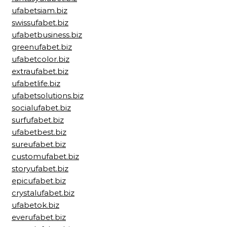
ufabetsiam.biz
swissufabet.biz
ufabetbusiness.biz
greenufabet.biz
ufabetcolor.biz
extraufabet.biz
ufabetlife.biz
ufabetsolutions.biz
socialufabet.biz
surfufabet.biz
ufabetbest.biz
sureufabet.biz
customufabet.biz
storyufabet.biz
epicufabet.biz
crystalufabet.biz
ufabetok.biz
everufabet.biz