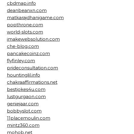
cbdmap.info
deanbeanxn.com
matkarajdhanigame.com
popthrone.com
world-slots.com
imakewebsolution.com
che-blog.com
pancakecoinz.com
flyfinley.com
prideconsultation.com
hountinglil.info
chakraaffirmations.net
bestjokes4u.com
lustgurgaon.com
geniejaar.com
bobbyslot.com
11placemoulin.com
mintz360.com
mohob.net