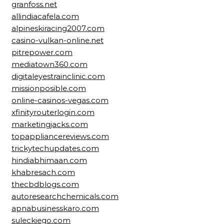
granfoss.net
allindiacafela.com
alpineskiracing2007.com
casino-vulkan-online.net
pitrepower.com
mediatown360.com
digitaleyestrainclinic.com
missionposible.com
online-casinos-vegas.com
xfinityrouterlogin.com
marketingjacks.com
topappliancereviews.com
trickytechupdates.com
hindiabhimaan.com
khabresach.com
thecbdblogs.com
autoresearchchemicals.com
apnabusinesskaro.com
suleckiego.com