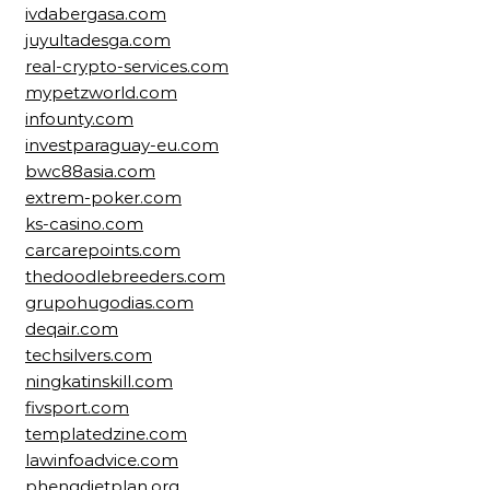
ivdabergasa.com
juyultadesga.com
real-crypto-services.com
mypetzworld.com
infounty.com
investparaguay-eu.com
bwc88asia.com
extrem-poker.com
ks-casino.com
carcarepoints.com
thedoodlebreeders.com
grupohugodias.com
deqair.com
techsilvers.com
ningkatinskill.com
fivsport.com
templatedzine.com
lawinfoadvice.com
phenqdietplan.org