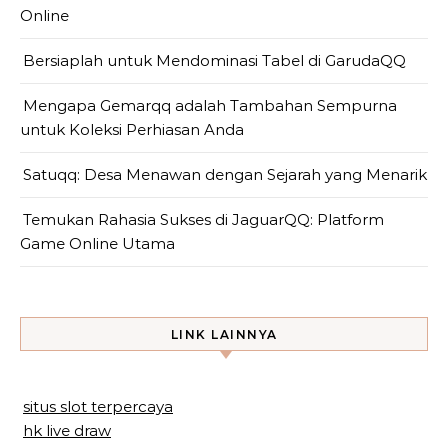
Online
Bersiaplah untuk Mendominasi Tabel di GarudaQQ
Mengapa Gemarqq adalah Tambahan Sempurna
untuk Koleksi Perhiasan Anda
Satuqq: Desa Menawan dengan Sejarah yang Menarik
Temukan Rahasia Sukses di JaguarQQ: Platform
Game Online Utama
LINK LAINNYA
situs slot terpercaya
hk live draw