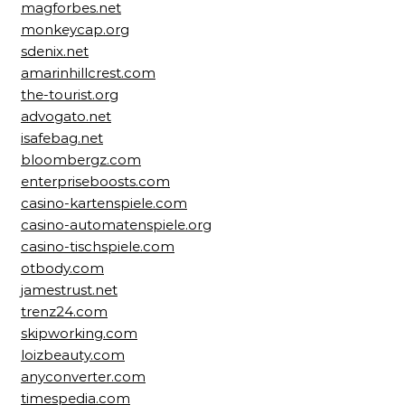
magforbes.net
monkeycap.org
sdenix.net
amarinhillcrest.com
the-tourist.org
advogato.net
isafebag.net
bloombergz.com
enterpriseboosts.com
casino-kartenspiele.com
casino-automatenspiele.org
casino-tischspiele.com
otbody.com
jamestrust.net
trenz24.com
skipworking.com
loizbeauty.com
anyconverter.com
timespedia.com