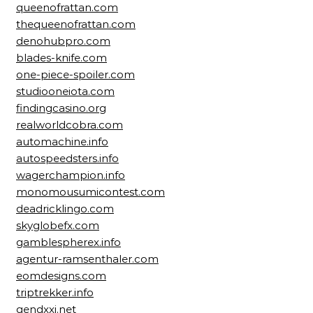
queenofrattan.com
thequeenofrattan.com
denohubpro.com
blades-knife.com
one-piece-spoiler.com
studiooneiota.com
findingcasino.org
realworldcobra.com
automachine.info
autospeedsters.info
wagerchampion.info
monomousumicontest.com
deadricklingo.com
skyglobefx.com
gamblespherex.info
agentur-ramsenthaler.com
eomdesigns.com
triptrekker.info
gendxxi.net