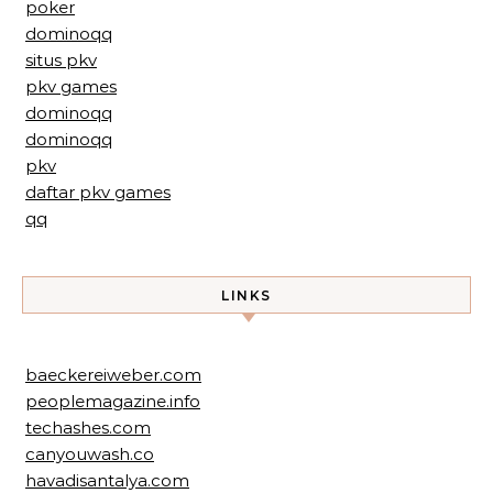
poker
dominoqq
situs pkv
pkv games
dominoqq
dominoqq
pkv
daftar pkv games
qq
LINKS
baeckereiweber.com
peoplemagazine.info
techashes.com
canyouwash.co
havadisantalya.com