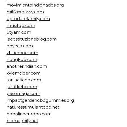
movimientoindignados.org
milfxxxpussy.com
uptodatefamily.com
musitop.com
utyam.com
lacostituzioneblog.com
ohyeea.com
zhitiemoe.com
nungkub.com
anotherindian.com
xylemcider.com
taniaetiago.com
juzfitketo.com
pasomaga.com
impactgardencbdgummies.org
naturesstimulantcbd.net
nopalinaeuropa.com
biomagnify.net