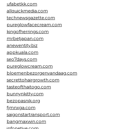
ufabetkk.com
allquickmedia.com
technewsgazette.com
pureglowfacecream.com
kingofherrings.com
mrbetjapan.com
anewentity.biz
appkuala.com
seo7days.com
pureglowcream.com
bloemenbezorgenvandaag.com
secrettohairgrowth.com
tasteofthaitogo.com
bunnynkitty.com
bezopasnik.org
fjmnxga.com
saigonstartransport.com
bangmaxwin.com
infonetive.com