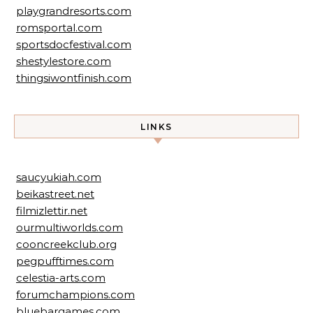
playgrandresorts.com
romsportal.com
sportsdocfestival.com
shestylestore.com
thingsiwontfinish.com
LINKS
saucyukiah.com
beikastreet.net
filmizlettir.net
ourmultiworlds.com
cooncreekclub.org
pegpufftimes.com
celestia-arts.com
forumchampions.com
bluebargames.com