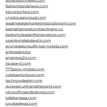
alltransportnews.com
fashiontrandsnews.com
bbcreporters.com
cryptocasinoguid.com
leadingedgemarketingsolutionsmi.com
kastratigeneralcontractinginc.co
bestwholesalenfljerseysshop.com
openlivinglabdays14.com
ayurvedakonsultti-kari-nokela.com
antitraders.biz
aryanews24.com
xscape-it.com
777azino-mobile.com
cobbseniorbowl.com
technowdesign.com
durexsecurityandshipping.com
cityroofingandplannig.com
ivdabergasa.com
juyultadesga.com