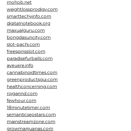
mohob.net
weightlossprodigy.com
smarttechyinfo.com
digitalnotebook.org
maxualguru.com
bongdasuncity.com
slot-pachi.com
freespinsslot.com
paradisefurballs.com
aveuere.info
cannabinoidtimes.com
greenproductsgui.com
healthconcerning.com
rojgarind.com
fewhour.com
18minutetimer.com
semanticseostars.com
mainstreamzone.com
growmarijuanas.com