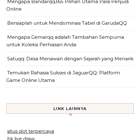
Mengapa Bandarqq365 Pilihan Utama Para Penjudi
Online
Bersiaplah untuk Mendominasi Tabel di GarudaQQ
Mengapa Gemarqq adalah Tambahan Sempurna
untuk Koleksi Perhiasan Anda
Satuqq: Desa Menawan dengan Sejarah yang Menarik
Temukan Rahasia Sukses di JaguarQQ: Platform
Game Online Utama
LINK LAINNYA
situs slot terpercaya
hk live draw