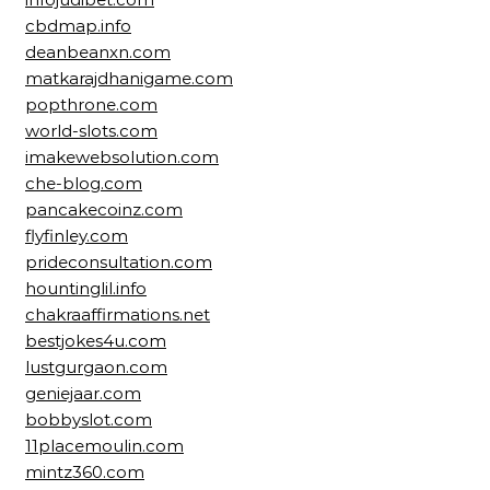
cbdmap.info
deanbeanxn.com
matkarajdhanigame.com
popthrone.com
world-slots.com
imakewebsolution.com
che-blog.com
pancakecoinz.com
flyfinley.com
prideconsultation.com
hountinglil.info
chakraaffirmations.net
bestjokes4u.com
lustgurgaon.com
geniejaar.com
bobbyslot.com
11placemoulin.com
mintz360.com