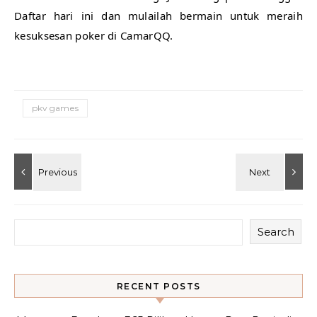
Daftar hari ini dan mulailah bermain untuk meraih
kesuksesan poker di CamarQQ.
pkv games
Search
RECENT POSTS