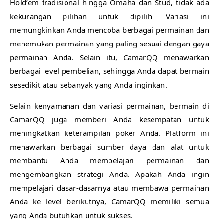
Hold’em tradisional hingga Omaha dan Stud, tidak ada
kekurangan pilihan untuk dipilih. Variasi ini
memungkinkan Anda mencoba berbagai permainan dan
menemukan permainan yang paling sesuai dengan gaya
permainan Anda. Selain itu, CamarQQ menawarkan
berbagai level pembelian, sehingga Anda dapat bermain
sesedikit atau sebanyak yang Anda inginkan.
Selain kenyamanan dan variasi permainan, bermain di
CamarQQ juga memberi Anda kesempatan untuk
meningkatkan keterampilan poker Anda. Platform ini
menawarkan berbagai sumber daya dan alat untuk
membantu Anda mempelajari permainan dan
mengembangkan strategi Anda. Apakah Anda ingin
mempelajari dasar-dasarnya atau membawa permainan
Anda ke level berikutnya, CamarQQ memiliki semua
yang Anda butuhkan untuk sukses.