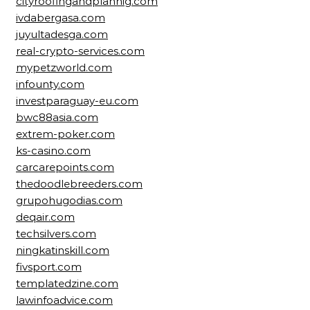
cityroofingandplannig.com
ivdabergasa.com
juyultadesga.com
real-crypto-services.com
mypetzworld.com
infounty.com
investparaguay-eu.com
bwc88asia.com
extrem-poker.com
ks-casino.com
carcarepoints.com
thedoodlebreeders.com
grupohugodias.com
deqair.com
techsilvers.com
ningkatinskill.com
fivsport.com
templatedzine.com
lawinfoadvice.com