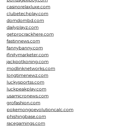
casinorelaxluxe.com
clubetechplay.com
domdombd.com
dailyplayz.com
getprocrackhere.com
fastinnews.com
fannybanny.com
ifinitymarketer.com
jackpotkoning.com
modlinknetworks.com
longtimenewz.com
luckysportss.com
luckpeakplay.com
usamicronews.com
grofashion.com
pokemongoevolutioncalc.com
phishingbase.com
racegamings.com