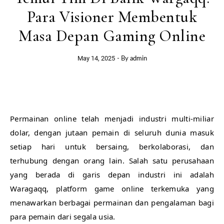
Para Visioner Membentuk
Masa Depan Gaming Online
May 14, 2025
- By
admin
Permainan online telah menjadi industri multi-miliar
dolar, dengan jutaan pemain di seluruh dunia masuk
setiap hari untuk bersaing, berkolaborasi, dan
terhubung dengan orang lain. Salah satu perusahaan
yang berada di garis depan industri ini adalah
Waragaqq, platform game online terkemuka yang
menawarkan berbagai permainan dan pengalaman bagi
para pemain dari segala usia.