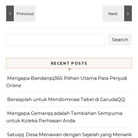
Search
RECENT POSTS
Mengapa Bandarqq365 Pilihan Utama Para Penjudi
Online
Bersiaplah untuk Mendominasi Tabel di GarudaQQ
Mengapa Gemarqq adalah Tambahan Sempurna
untuk Koleksi Perhiasan Anda
Satuqq: Desa Menawan dengan Sejarah yang Menarik