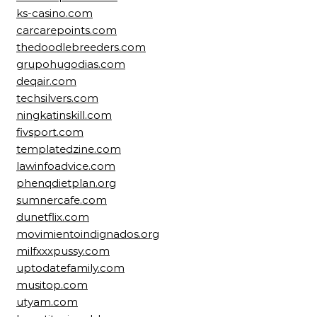
ks-casino.com
carcarepoints.com
thedoodlebreeders.com
grupohugodias.com
deqair.com
techsilvers.com
ningkatinskill.com
fivsport.com
templatedzine.com
lawinfoadvice.com
phenqdietplan.org
sumnercafe.com
dunetflix.com
movimientoindignados.org
milfxxxpussy.com
uptodatefamily.com
musitop.com
utyam.com