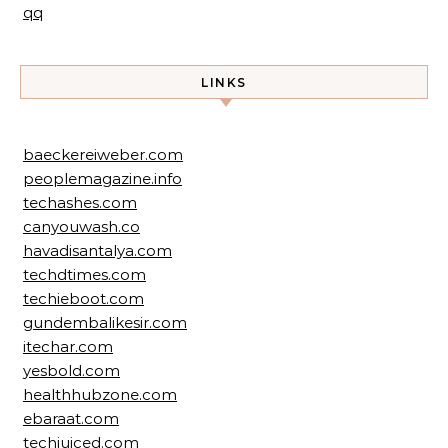
qq
LINKS
baeckereiweber.com
peoplemagazine.info
techashes.com
canyouwash.co
havadisantalya.com
techdtimes.com
techieboot.com
gundembalikesir.com
itechar.com
yesbold.com
healthhubzone.com
ebaraat.com
techjuiced.com