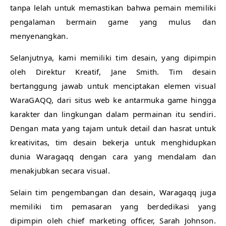
tanpa lelah untuk memastikan bahwa pemain memiliki
pengalaman bermain game yang mulus dan
menyenangkan.
Selanjutnya, kami memiliki tim desain, yang dipimpin
oleh Direktur Kreatif, Jane Smith. Tim desain
bertanggung jawab untuk menciptakan elemen visual
WaraGAQQ, dari situs web ke antarmuka game hingga
karakter dan lingkungan dalam permainan itu sendiri.
Dengan mata yang tajam untuk detail dan hasrat untuk
kreativitas, tim desain bekerja untuk menghidupkan
dunia Waragaqq dengan cara yang mendalam dan
menakjubkan secara visual.
Selain tim pengembangan dan desain, Waragaqq juga
memiliki tim pemasaran yang berdedikasi yang
dipimpin oleh chief marketing officer, Sarah Johnson.