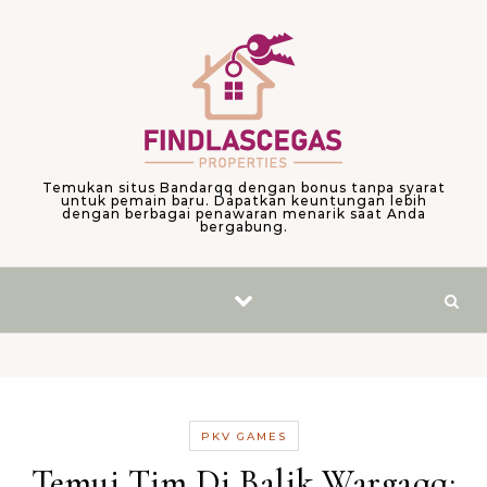
Skip to content
Temukan situs Bandarqq dengan bonus tanpa syarat
untuk pemain baru. Dapatkan keuntungan lebih
dengan berbagai penawaran menarik saat Anda
bergabung.
PKV GAMES
Temui Tim Di Balik Wargaqq: