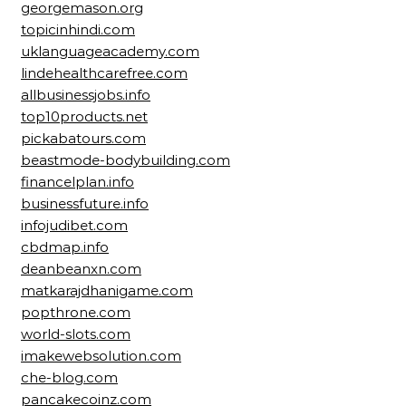
georgemason.org
topicinhindi.com
uklanguageacademy.com
lindehealthcarefree.com
allbusinessjobs.info
top10products.net
pickabatours.com
beastmode-bodybuilding.com
financelplan.info
businessfuture.info
infojudibet.com
cbdmap.info
deanbeanxn.com
matkarajdhanigame.com
popthrone.com
world-slots.com
imakewebsolution.com
che-blog.com
pancakecoinz.com