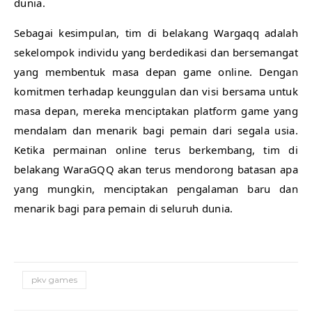
dunia.
Sebagai kesimpulan, tim di belakang Wargaqq adalah
sekelompok individu yang berdedikasi dan bersemangat
yang membentuk masa depan game online. Dengan
komitmen terhadap keunggulan dan visi bersama untuk
masa depan, mereka menciptakan platform game yang
mendalam dan menarik bagi pemain dari segala usia.
Ketika permainan online terus berkembang, tim di
belakang WaraGQQ akan terus mendorong batasan apa
yang mungkin, menciptakan pengalaman baru dan
menarik bagi para pemain di seluruh dunia.
pkv games