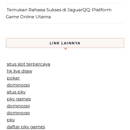
Temukan Rahasia Sukses di JaguarQQ: Platform
Game Online Utama
LINK LAINNYA
situs slot terpercaya
hk live draw
poker
dominoqq
situs pkv
pkv games
dominoqq
dominoqq
pkv
daftar pkv games