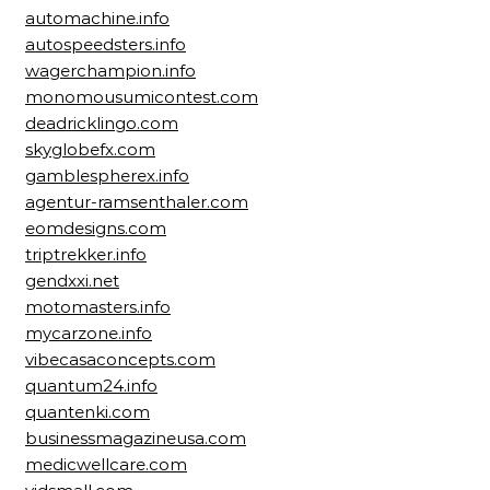
automachine.info
autospeedsters.info
wagerchampion.info
monomousumicontest.com
deadricklingo.com
skyglobefx.com
gamblespherex.info
agentur-ramsenthaler.com
eomdesigns.com
triptrekker.info
gendxxi.net
motomasters.info
mycarzone.info
vibecasaconcepts.com
quantum24.info
quantenki.com
businessmagazineusa.com
medicwellcare.com