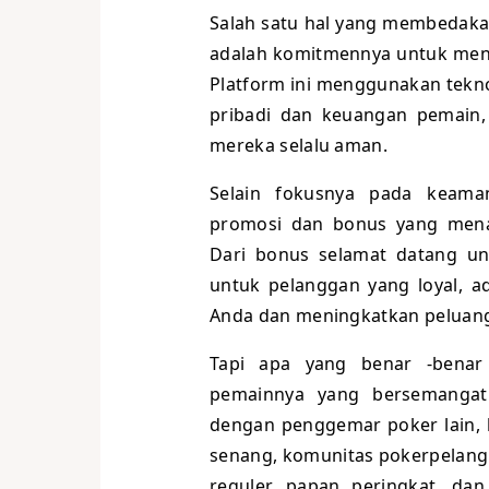
Salah satu hal yang membedakan
adalah komitmennya untuk men
Platform ini menggunakan tekno
pribadi dan keuangan pemain
mereka selalu aman.
Selain fokusnya pada keama
promosi dan bonus yang mena
Dari bonus selamat datang un
untuk pelanggan yang loyal, a
Anda dan meningkatkan peluang
Tapi apa yang benar -benar
pemainnya yang bersemangat
dengan penggemar poker lain, b
senang, komunitas pokerpelangi
reguler, papan peringkat, dan