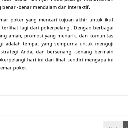
benar -benar mendalam dan interaktif.
emar poker yang mencari tujuan akhir untuk ikut
k terlihat lagi dari pokerpelangi. Dengan berbagai
ang aman, promosi yang menarik, dan komunitas
gi adalah tempat yang sempurna untuk menguji
strategi Anda, dan bersenang -senang bermain
erpelangi hari ini dan lihat sendiri mengapa ini
gemar poker.