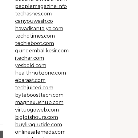
peoplemagazine.info
techashes.com
canyouwash.co
havadisantalya.com
techdtimes.com
techieboot.com
gundembalikesir.com
itechar.com
yesbold.com
healthhubzone.com
ebaraat.com
techjuiced.com
byteboosttech.com
magnexushub.com
virtuogoweb.com
biglotshours.com
buyliraglutide.com
onlinesafemeds.com