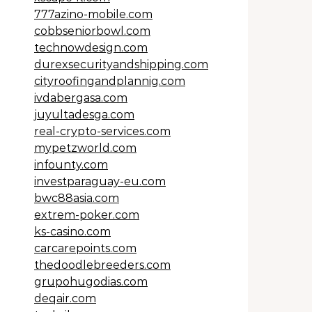
777azino-mobile.com
cobbseniorbowl.com
technowdesign.com
durexsecurityandshipping.com
cityroofingandplannig.com
ivdabergasa.com
juyultadesga.com
real-crypto-services.com
mypetzworld.com
infounty.com
investparaguay-eu.com
bwc88asia.com
extrem-poker.com
ks-casino.com
carcarepoints.com
thedoodlebreeders.com
grupohugodias.com
deqair.com