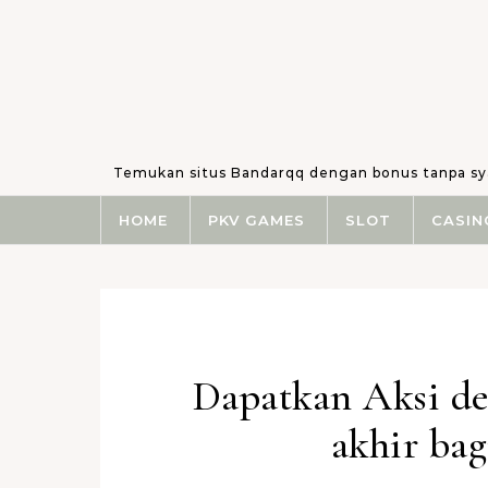
Skip to content
Temukan situs Bandarqq dengan bonus tanpa sy
HOME
PKV GAMES
SLOT
CASIN
Dapatkan Aksi de
akhir ba