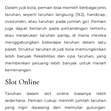
Dalam judi bola, pemain bisa memilih berbagai jenis
taruhan, seperti taruhan langsung (1X2), handicap,
over/under, atau taruhan pada jumlah gol. Pemain
juga dapat bertaruh pada pertandingan tertentu
atau melakukan taruhan parlay, di mana mereka
menggabungkan beberapa taruhan dalam satu
paket. Struktur taruhan di judi bola memungkinkan
lebih banyak fleksibilitas dan opsi taruhan, yang
memberikan peluang lebih banyak untuk meraih
kemenangan.
Slot Online
Taruhan dalam slot online biasanya lebih
sederhana. Pemain cukup memilih jumlah taruhan
yang ingin dipasang dan memutar gulungan.