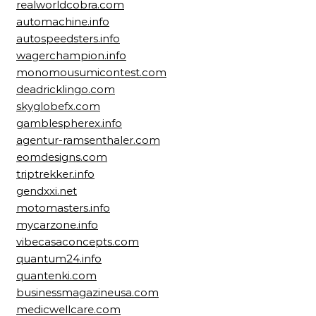
realworldcobra.com
automachine.info
autospeedsters.info
wagerchampion.info
monomousumicontest.com
deadricklingo.com
skyglobefx.com
gamblespherex.info
agentur-ramsenthaler.com
eomdesigns.com
triptrekker.info
gendxxi.net
motomasters.info
mycarzone.info
vibecasaconcepts.com
quantum24.info
quantenki.com
businessmagazineusa.com
medicwellcare.com