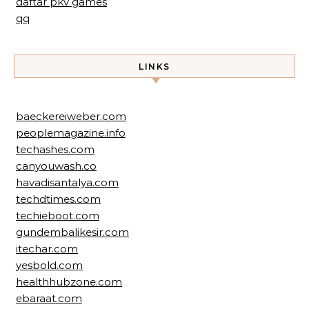
daftar pkv games
qq
LINKS
baeckereiweber.com
peoplemagazine.info
techashes.com
canyouwash.co
havadisantalya.com
techdtimes.com
techieboot.com
gundembalikesir.com
itechar.com
yesbold.com
healthhubzone.com
ebaraat.com