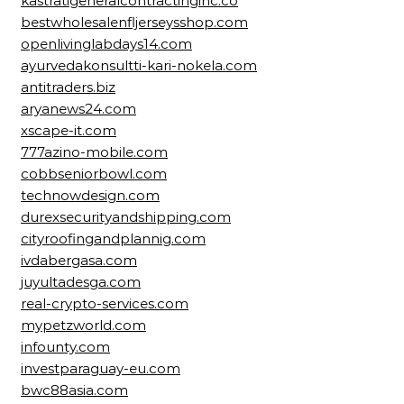
kastratigeneralcontractinginc.co
bestwholesalenfljerseysshop.com
openlivinglabdays14.com
ayurvedakonsultti-kari-nokela.com
antitraders.biz
aryanews24.com
xscape-it.com
777azino-mobile.com
cobbseniorbowl.com
technowdesign.com
durexsecurityandshipping.com
cityroofingandplannig.com
ivdabergasa.com
juyultadesga.com
real-crypto-services.com
mypetzworld.com
infounty.com
investparaguay-eu.com
bwc88asia.com