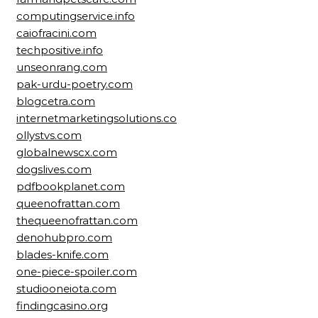
computingservice.info
caiofracini.com
techpositive.info
unseonrang.com
pak-urdu-poetry.com
blogcetra.com
internetmarketingsolutions.co
ollystvs.com
globalnewscx.com
dogslives.com
pdfbookplanet.com
queenofrattan.com
thequeenofrattan.com
denohubpro.com
blades-knife.com
one-piece-spoiler.com
studiooneiota.com
findingcasino.org