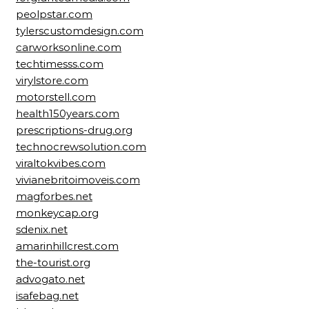
peolpstar.com
tylerscustomdesign.com
carworksonline.com
techtimesss.com
virylstore.com
motorstell.com
health150years.com
prescriptions-drug.org
technocrewsolution.com
viraltokvibes.com
vivianebritoimoveis.com
magforbes.net
monkeycap.org
sdenix.net
amarinhillcrest.com
the-tourist.org
advogato.net
isafebag.net