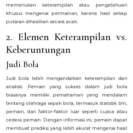
memerlukan keterampilan atau pengetahuan
khusus mengenai permainan, karena hasil setiap
putaran dihasilkan secara acak.
2. Elemen Keterampilan vs.
Keberuntungan
Judi Bola
Judi bola lebih mengandalkan keterampilan dan
analisis. Pemain yang sukses dalam judi bola
biasanya memiliki pemahaman yang mendalam
tentang olahraga sepak bola, termasuk statistik tim,
pemain, dan faktor-faktor luar seperti cuaca atau
cedera pemain. Dengan informasi ini, pemain dapat
membuat prediksi yang lebih akurat mengenai hasil