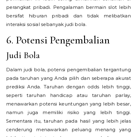
perangkat pribadi. Pengalaman bermain slot lebih
bersifat hiburan pribadi dan tidak melibatkan
interaksi sosial sebanyak judi bola.
6. Potensi Pengembalian
Judi Bola
Dalam judi bola, potensi pengembalian tergantung
pada taruhan yang Anda pilih dan seberapa akurat
prediksi Anda. Taruhan dengan odds lebih tinggi,
seperti taruhan handicap atau taruhan parlay,
menawarkan potensi keuntungan yang lebih besar,
namun juga memiliki risiko yang lebih tinggi.
Sementara itu, taruhan pada hasil yang lebih jelas
cenderung menawarkan peluang menang yang