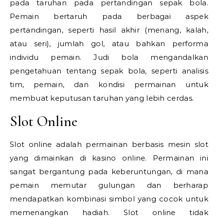
pada taruhan pada pertandingan sepak bola.
Pemain bertaruh pada berbagai aspek
pertandingan, seperti hasil akhir (menang, kalah,
atau seri), jumlah gol, atau bahkan performa
individu pemain. Judi bola mengandalkan
pengetahuan tentang sepak bola, seperti analisis
tim, pemain, dan kondisi permainan untuk
membuat keputusan taruhan yang lebih cerdas.
Slot Online
Slot online adalah permainan berbasis mesin slot
yang dimainkan di kasino online. Permainan ini
sangat bergantung pada keberuntungan, di mana
pemain memutar gulungan dan berharap
mendapatkan kombinasi simbol yang cocok untuk
memenangkan hadiah. Slot online tidak