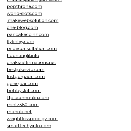
popthrone.com
world-slots.com
imakewebsolution.com
che-blog.com
pancakecoinz.com
flyfinley.com
prideconsultation.com
hountinglil.info
chakraaffirmations.net
bestjokes4u.com
lustgurgaon.com
geniejaar.com
bobbyslot.com
11placemoulin.com
mintz360.com
mohob.net
weightlossprodigy.com
smarttechyinfo.com