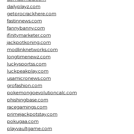
dailyplayz.com
getprocrackhere.com
fastinnews.com
fannybanny.com
ifinitymarketer.com
jackpotkoning.com
modlinknetworks.com
longtimenewz.com
luckysportss.com
luckpeakplay.com
usamicronews.com
grofashion.com
pokemongoevolutioncalc.com
phishingbase.com
racegamings.com
primejackpotstay.com
pokugaa.com
playvaultgame.com