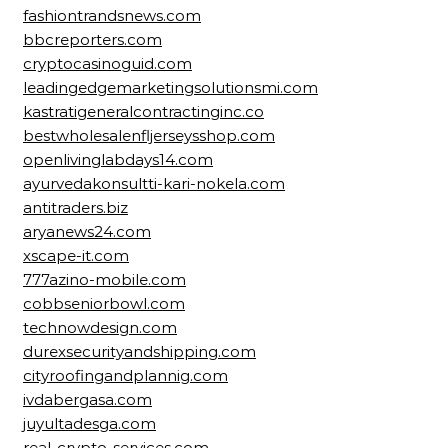
fashiontrandsnews.com
bbcreporters.com
cryptocasinoguid.com
leadingedgemarketingsolutionsmi.com
kastratigeneralcontractinginc.co
bestwholesalenfljerseysshop.com
openlivinglabdays14.com
ayurvedakonsultti-kari-nokela.com
antitraders.biz
aryanews24.com
xscape-it.com
777azino-mobile.com
cobbseniorbowl.com
technowdesign.com
durexsecurityandshipping.com
cityroofingandplannig.com
ivdabergasa.com
juyultadesga.com
real-crypto-services.com