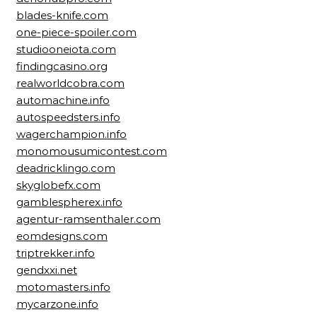
blades-knife.com
one-piece-spoiler.com
studiooneiota.com
findingcasino.org
realworldcobra.com
automachine.info
autospeedsters.info
wagerchampion.info
monomousumicontest.com
deadricklingo.com
skyglobefx.com
gamblespherex.info
agentur-ramsenthaler.com
eomdesigns.com
triptrekker.info
gendxxi.net
motomasters.info
mycarzone.info