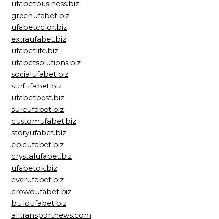
ufabetbusiness.biz
greenufabet.biz
ufabetcolor.biz
extraufabet.biz
ufabetlife.biz
ufabetsolutions.biz
socialufabet.biz
surfufabet.biz
ufabetbest.biz
sureufabet.biz
customufabet.biz
storyufabet.biz
epicufabet.biz
crystalufabet.biz
ufabetok.biz
everufabet.biz
crowdufabet.biz
buildufabet.biz
alltransportnews.com