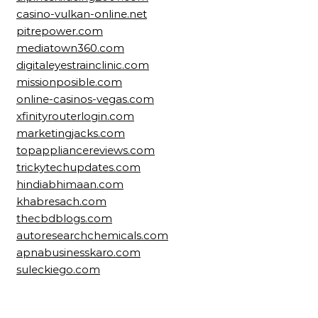
casino-vulkan-online.net
pitrepower.com
mediatown360.com
digitaleyestrainclinic.com
missionposible.com
online-casinos-vegas.com
xfinityrouterlogin.com
marketingjacks.com
topappliancereviews.com
trickytechupdates.com
hindiabhimaan.com
khabresach.com
thecbdblogs.com
autoresearchchemicals.com
apnabusinesskaro.com
suleckiego.com