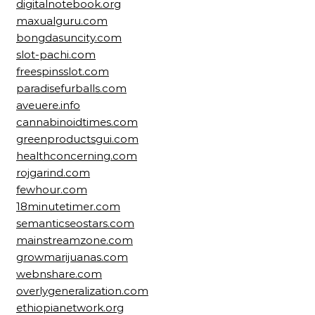
digitalnotebook.org
maxualguru.com
bongdasuncity.com
slot-pachi.com
freespinsslot.com
paradisefurballs.com
aveuere.info
cannabinoidtimes.com
greenproductsgui.com
healthconcerning.com
rojgarind.com
fewhour.com
18minutetimer.com
semanticseostars.com
mainstreamzone.com
growmarijuanas.com
webnshare.com
overlygeneralization.com
ethiopianetwork.org