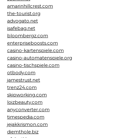
amarinhillcrest.com
the-tourist.org
advogato.net
isafebag.net
bloombergz.com
enterpriseboosts.com
casino-kartenspiele.com
casino-automatenspiele.org
casino-tischspiele.com
otbody.com
jamestrust.net
trenz24.com
skipworking.com
loizbeauty.com
anyconverter.com
timespedia.com
jejakkrismon.com
diemthole.biz