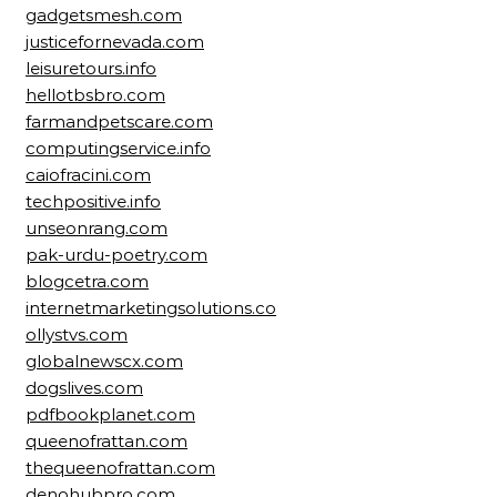
gadgetsmesh.com
justicefornevada.com
leisuretours.info
hellotbsbro.com
farmandpetscare.com
computingservice.info
caiofracini.com
techpositive.info
unseonrang.com
pak-urdu-poetry.com
blogcetra.com
internetmarketingsolutions.co
ollystvs.com
globalnewscx.com
dogslives.com
pdfbookplanet.com
queenofrattan.com
thequeenofrattan.com
denohubpro.com