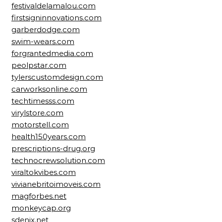
festivaldelamalou.com
firstsigninnovations.com
garberdodge.com
swim-wears.com
forgrantedmedia.com
peolpstar.com
tylerscustomdesign.com
carworksonline.com
techtimesss.com
virylstore.com
motorstell.com
health150years.com
prescriptions-drug.org
technocrewsolution.com
viraltokvibes.com
vivianebritoimoveis.com
magforbes.net
monkeycap.org
sdenix.net