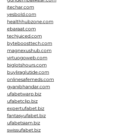
itechar.com
yesbold.com
healthhubzone.com
ebaraat.com
techjuiced.com
byteboosttech.com
magnexushub.com
virtuogoweb.com
biglotshours.com
buyliraglutide.com
onlinesafemeds.com
gyanibhandar.com
ufabetwarp.biz
ufabetclip.biz
expertufabet.biz
fantasyufabet.biz
ufabetsiam.biz
swissufabet.biz