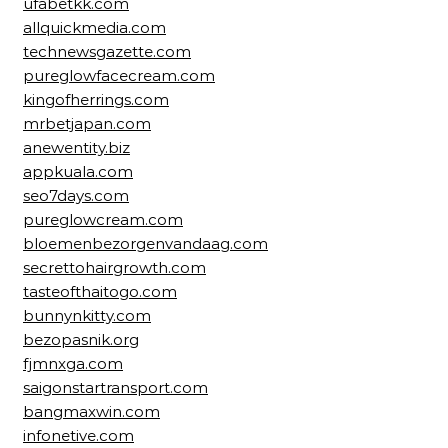
ufabetkk.com
allquickmedia.com
technewsgazette.com
pureglowfacecream.com
kingofherrings.com
mrbetjapan.com
anewentity.biz
appkuala.com
seo7days.com
pureglowcream.com
bloemenbezorgenvandaag.com
secrettohairgrowth.com
tasteofthaitogo.com
bunnynkitty.com
bezopasnik.org
fjmnxga.com
saigonstartransport.com
bangmaxwin.com
infonetive.com