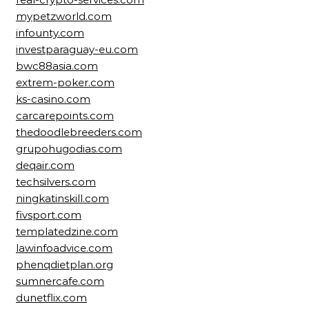
mypetzworld.com
infounty.com
investparaguay-eu.com
bwc88asia.com
extrem-poker.com
ks-casino.com
carcarepoints.com
thedoodlebreeders.com
grupohugodias.com
deqair.com
techsilvers.com
ningkatinskill.com
fivsport.com
templatedzine.com
lawinfoadvice.com
phenqdietplan.org
sumnercafe.com
dunetflix.com