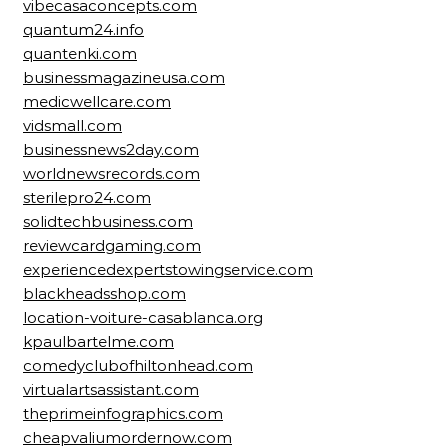
vibecasaconcepts.com
quantum24.info
quantenki.com
businessmagazineusa.com
medicwellcare.com
vidsmall.com
businessnews2day.com
worldnewsrecords.com
sterilepro24.com
solidtechbusiness.com
reviewcardgaming.com
experiencedexpertstowingservice.com
blackheadsshop.com
location-voiture-casablanca.org
kpaulbartelme.com
comedyclubofhiltonhead.com
virtualartsassistant.com
theprimeinfographics.com
cheapvaliumordernow.com