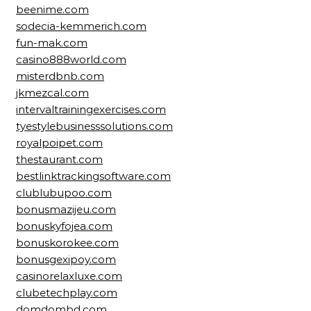
beenime.com
sodecia-kemmerich.com
fun-mak.com
casino888world.com
misterdbnb.com
jkmezcal.com
intervaltrainingexercises.com
tyestylebusinesssolutions.com
royalpoipet.com
thestaurant.com
bestlinktrackingsoftware.com
clublubupoo.com
bonusmazijeu.com
bonuskyfojea.com
bonuskorokee.com
bonusgexipoy.com
casinorelaxluxe.com
clubetechplay.com
domdombd.com