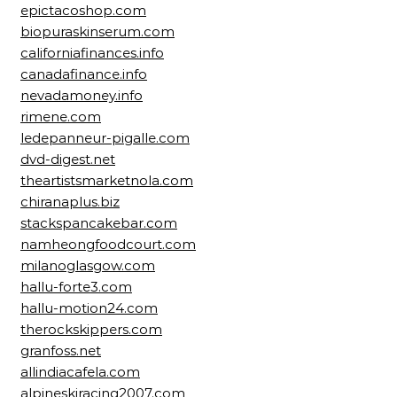
epictacoshop.com
biopuraskinserum.com
californiafinances.info
canadafinance.info
nevadamoney.info
rimene.com
ledepanneur-pigalle.com
dvd-digest.net
theartistsmarketnola.com
chiranaplus.biz
stackspancakebar.com
namheongfoodcourt.com
milanoglasgow.com
hallu-forte3.com
hallu-motion24.com
therockskippers.com
granfoss.net
allindiacafela.com
alpineskiracing2007.com