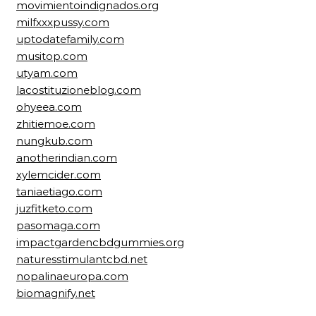
movimientoindignados.org
milfxxxpussy.com
uptodatefamily.com
musitop.com
utyam.com
lacostituzioneblog.com
ohyeea.com
zhitiemoe.com
nungkub.com
anotherindian.com
xylemcider.com
taniaetiago.com
juzfitketo.com
pasomaga.com
impactgardencbdgummies.org
naturesstimulantcbd.net
nopalinaeuropa.com
biomagnify.net