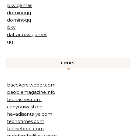
pkv games
dominoqq
dominoqq
pkv
daftar pkv games
qq
LINKS
baeckereiweber.com
peoplemagazine.info
techashes.com
canyouwash.co
havadisantalya.com
techdtimes.com
techieboot.com
gundembalikesir.com