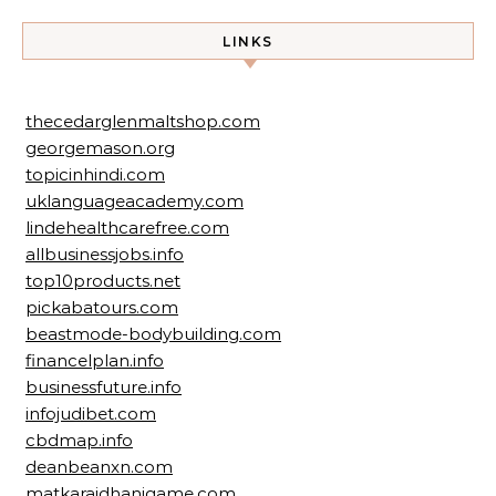
LINKS
thecedarglenmaltshop.com
georgemason.org
topicinhindi.com
uklanguageacademy.com
lindehealthcarefree.com
allbusinessjobs.info
top10products.net
pickabatours.com
beastmode-bodybuilding.com
financelplan.info
businessfuture.info
infojudibet.com
cbdmap.info
deanbeanxn.com
matkarajdhanigame.com