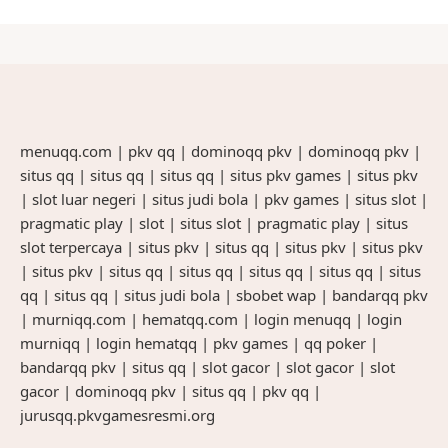
menuqq.com
|
pkv qq
|
dominoqq pkv
|
dominoqq pkv
|
situs qq
|
situs qq
|
situs qq
|
situs pkv games
|
situs pkv
|
slot luar negeri
|
situs judi bola
|
pkv games
|
situs slot
|
pragmatic play
|
slot
|
situs slot
|
pragmatic play
|
situs
slot terpercaya
|
situs pkv
|
situs qq
|
situs pkv
|
situs pkv
|
situs pkv
|
situs qq
|
situs qq
|
situs qq
|
situs qq
|
situs
qq
|
situs qq
|
situs judi bola
|
sbobet wap
|
bandarqq pkv
|
murniqq.com
|
hematqq.com
|
login menuqq
|
login
murniqq
|
login hematqq
|
pkv games
|
qq poker
|
bandarqq pkv
|
situs qq
|
slot gacor
|
slot gacor
|
slot
gacor
|
dominoqq pkv
|
situs qq
|
pkv qq
|
jurusqq.pkvgamesresmi.org