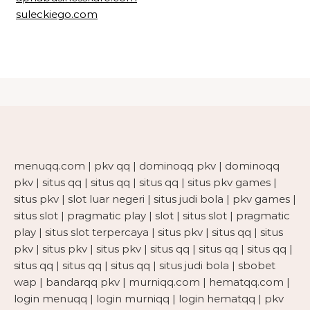
suleckiego.com
menuqq.com
|
pkv qq
|
dominoqq pkv
|
dominoqq
pkv
|
situs qq
|
situs qq
|
situs qq
|
situs pkv games
|
situs pkv
|
slot luar negeri
|
situs judi bola
|
pkv games
|
situs slot
|
pragmatic play
|
slot
|
situs slot
|
pragmatic
play
|
situs slot terpercaya
|
situs pkv
|
situs qq
|
situs
pkv
|
situs pkv
|
situs pkv
|
situs qq
|
situs qq
|
situs qq
|
situs qq
|
situs qq
|
situs qq
|
situs judi bola
|
sbobet
wap
|
bandarqq pkv
|
murniqq.com
|
hematqq.com
|
login menuqq
|
login murniqq
|
login hematqq
|
pkv