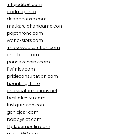
infojudibet.com
cbdmap.info
deanbeanxn.com
matkarajdhanigame.com
popthrone.com
world-slots.com
imakewebsolution.com
che-blog.com
pancakecoinz.com
flyfinley.com
prideconsultation.com
hountinglil.info
chakraaffirmations.net
bestjokes4u.com
lustgurgaon.com
geniejaar.com
bobbyslot.com
11placemoulin.com
mintz360.com