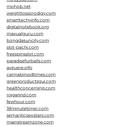
mohob.net
weightlossprodigy.com
smarttechyinfo.com
digitalnotebook.org
maxualguru.com
bongdasuncity.com
slot-pachi.com
freespinsslot.com
paradisefurballs.com
aveuere.info
cannabinoidtimes.com
greenproductsgui.com
healthconcerning.com
rojgarind.com
fewhour.com
18minutetimer.com
semanticseostars.com
mainstreamzone.com