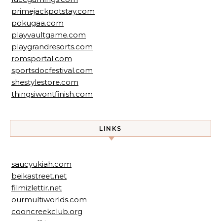
primejackpotstay.com
pokugaa.com
playvaultgame.com
playgrandresorts.com
romsportal.com
sportsdocfestival.com
shestylestore.com
thingsiwontfinish.com
LINKS
saucyukiah.com
beikastreet.net
filmizlettir.net
ourmultiworlds.com
cooncreekclub.org