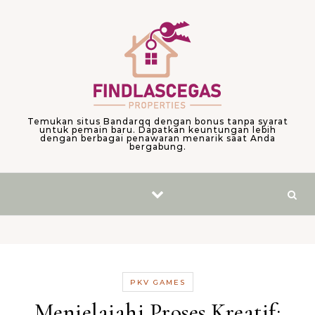
Skip to content
Temukan situs Bandarqq dengan bonus tanpa syarat
untuk pemain baru. Dapatkan keuntungan lebih
dengan berbagai penawaran menarik saat Anda
bergabung.
PKV GAMES
Menjelajahi Proses Kreatif: