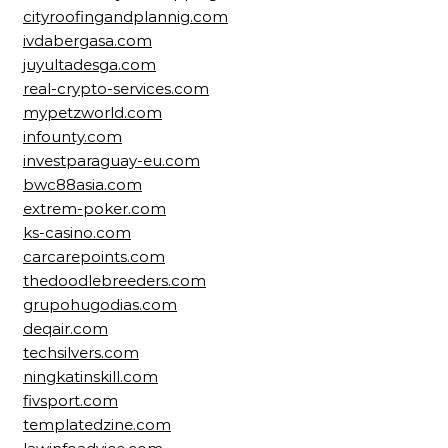
cityroofingandplannig.com
ivdabergasa.com
juyultadesga.com
real-crypto-services.com
mypetzworld.com
infounty.com
investparaguay-eu.com
bwc88asia.com
extrem-poker.com
ks-casino.com
carcarepoints.com
thedoodlebreeders.com
grupohugodias.com
deqair.com
techsilvers.com
ningkatinskill.com
fivsport.com
templatedzine.com