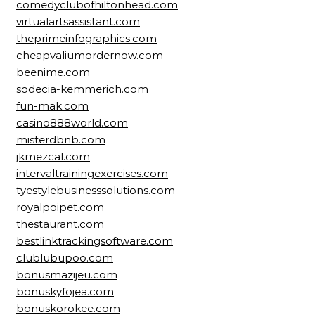
comedyclubofhiltonhead.com
virtualartsassistant.com
theprimeinfographics.com
cheapvaliumordernow.com
beenime.com
sodecia-kemmerich.com
fun-mak.com
casino888world.com
misterdbnb.com
jkmezcal.com
intervaltrainingexercises.com
tyestylebusinesssolutions.com
royalpoipet.com
thestaurant.com
bestlinktrackingsoftware.com
clublubupoo.com
bonusmazijeu.com
bonuskyfojea.com
bonuskorokee.com