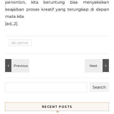
penonton, kita beruntung bisa menyaksikan
keajaiban proses kreatif yang terungkap di depan
mata kita.
[ad_2]
pkv games
Search
RECENT POSTS