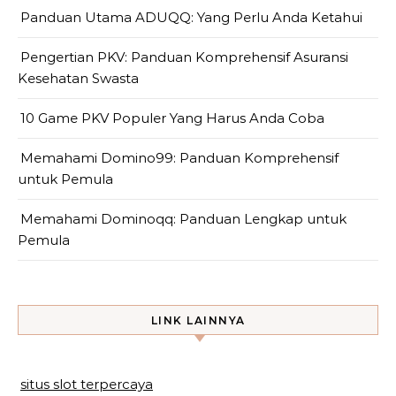
Panduan Utama ADUQQ: Yang Perlu Anda Ketahui
Pengertian PKV: Panduan Komprehensif Asuransi
Kesehatan Swasta
10 Game PKV Populer Yang Harus Anda Coba
Memahami Domino99: Panduan Komprehensif
untuk Pemula
Memahami Dominoqq: Panduan Lengkap untuk
Pemula
LINK LAINNYA
situs slot terpercaya