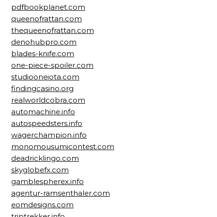
pdfbookplanet.com
queenofrattan.com
thequeenofrattan.com
denohubpro.com
blades-knife.com
one-piece-spoiler.com
studiooneiota.com
findingcasino.org
realworldcobra.com
automachine.info
autospeedsters.info
wagerchampion.info
monomousumicontest.com
deadricklingo.com
skyglobefx.com
gamblespherex.info
agentur-ramsenthaler.com
eomdesigns.com
triptrekker.info