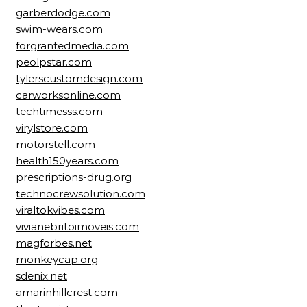
garberdodge.com
swim-wears.com
forgrantedmedia.com
peolpstar.com
tylerscustomdesign.com
carworksonline.com
techtimesss.com
virylstore.com
motorstell.com
health150years.com
prescriptions-drug.org
technocrewsolution.com
viraltokvibes.com
vivianebritoimoveis.com
magforbes.net
monkeycap.org
sdenix.net
amarinhillcrest.com