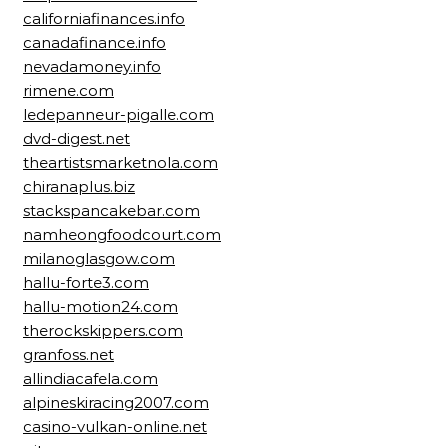
californiafinances.info
canadafinance.info
nevadamoney.info
rimene.com
ledepanneur-pigalle.com
dvd-digest.net
theartistsmarketnola.com
chiranaplus.biz
stackspancakebar.com
namheongfoodcourt.com
milanoglasgow.com
hallu-forte3.com
hallu-motion24.com
therockskippers.com
granfoss.net
allindiacafela.com
alpineskiracing2007.com
casino-vulkan-online.net