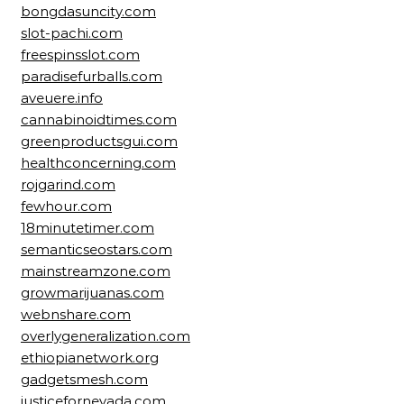
bongdasuncity.com
slot-pachi.com
freespinsslot.com
paradisefurballs.com
aveuere.info
cannabinoidtimes.com
greenproductsgui.com
healthconcerning.com
rojgarind.com
fewhour.com
18minutetimer.com
semanticseostars.com
mainstreamzone.com
growmarijuanas.com
webnshare.com
overlygeneralization.com
ethiopianetwork.org
gadgetsmesh.com
justicefornevada.com