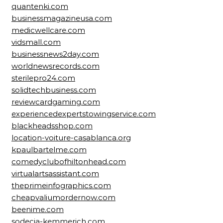
quantenki.com
businessmagazineusa.com
medicwellcare.com
vidsmall.com
businessnews2day.com
worldnewsrecords.com
sterilepro24.com
solidtechbusiness.com
reviewcardgaming.com
experiencedexpertstowingservice.com
blackheadsshop.com
location-voiture-casablanca.org
kpaulbartelme.com
comedyclubofhiltonhead.com
virtualartsassistant.com
theprimeinfographics.com
cheapvaliumordernow.com
beenime.com
sodecia-kemmerich.com