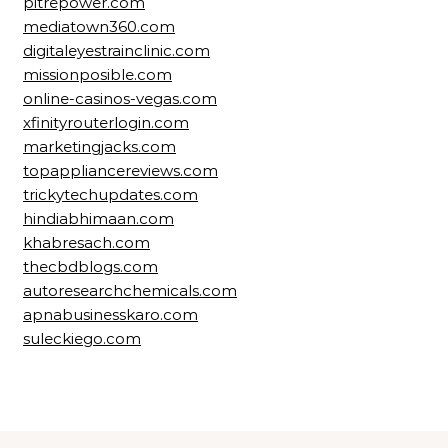
pitrepower.com
mediatown360.com
digitaleyestrainclinic.com
missionposible.com
online-casinos-vegas.com
xfinityrouterlogin.com
marketingjacks.com
topappliancereviews.com
trickytechupdates.com
hindiabhimaan.com
khabresach.com
thecbdblogs.com
autoresearchchemicals.com
apnabusinesskaro.com
suleckiego.com