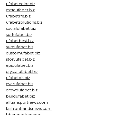
ufabetcolor.biz
extraufabet.biz
ufabetlife.biz
ufabetsolutions.biz
socialufabet.biz
surfufabet.biz
ufabetbest.biz
sureufabet.biz
customufabet.biz
storyufabet.biz
epicufabet.biz
crystalufabet.biz
ufabetok.biz
everufabet.biz
crowdufabet.biz
buildufabet.biz
alltransportnews.com
fashiontrandsnews.com
bbcreporters.com