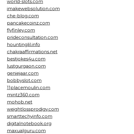
world-slots.com
imakewebsolution.com
che-blog.com
pancakecoinz.com
flyfinley.com
prideconsultation.com
hountinglil.info
chakraaffirmations.net
bestjokes4u.com
lustgurgaon.com
geniejaar.com
bobbyslot.com
11placemoulin.com
mintz360.com
mohob.net
weightlossprodigy.com
smarttechyinfo.com
digitalnotebook.org
maxualguru.com