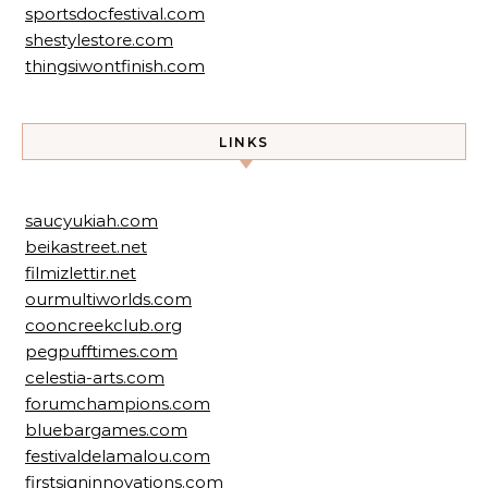
sportsdocfestival.com
shestylestore.com
thingsiwontfinish.com
LINKS
saucyukiah.com
beikastreet.net
filmizlettir.net
ourmultiworlds.com
cooncreekclub.org
pegpufftimes.com
celestia-arts.com
forumchampions.com
bluebargames.com
festivaldelamalou.com
firstsigninnovations.com