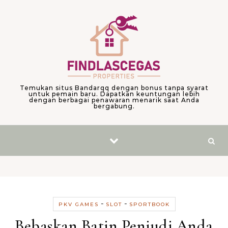
Skip to content
Temukan situs Bandarqq dengan bonus tanpa syarat
untuk pemain baru. Dapatkan keuntungan lebih
dengan berbagai penawaran menarik saat Anda
bergabung.
-
-
PKV GAMES
SLOT
SPORTBOOK
Bebaskan Batin Penjudi Anda