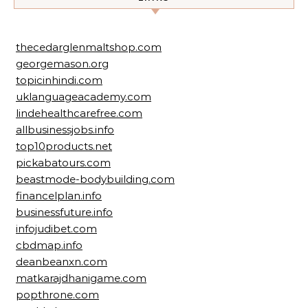
thecedarglenmaltshop.com
georgemason.org
topicinhindi.com
uklanguageacademy.com
lindehealthcarefree.com
allbusinessjobs.info
top10products.net
pickabatours.com
beastmode-bodybuilding.com
financelplan.info
businessfuture.info
infojudibet.com
cbdmap.info
deanbeanxn.com
matkarajdhanigame.com
popthrone.com