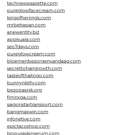
technewsgazette.com
pureglowfacecream.com
kingofherrings.com
mrbetjapan.com
anewentity.biz
appkuala.com
seo7days.com
pureglowcream.com
bloemenbezorgenvandaag.com
secrettohairgrowth.com
tasteofthaitogo.com
bunnynkitty.com
bezopasnik.org
fjmnxga.com
saigonstartransport.com
bangmaxwin.com
infonetive.com
epictacoshop.com
biopuraskinserum.com