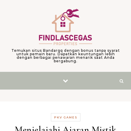
Skip to content
Temukan situs Bandarqq dengan bonus tanpa syarat
untuk pemain baru. Dapatkan keuntungan lebih
dengan berbagai penawaran menarik saat Anda
bergabung.
PKV GAMES
Menjelajahi Ajaran Mistik