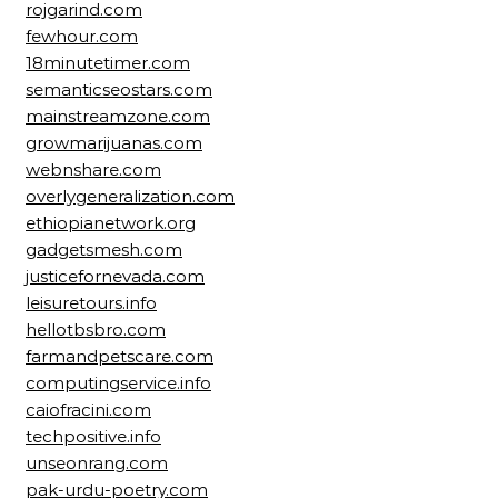
rojgarind.com
fewhour.com
18minutetimer.com
semanticseostars.com
mainstreamzone.com
growmarijuanas.com
webnshare.com
overlygeneralization.com
ethiopianetwork.org
gadgetsmesh.com
justicefornevada.com
leisuretours.info
hellotbsbro.com
farmandpetscare.com
computingservice.info
caiofracini.com
techpositive.info
unseonrang.com
pak-urdu-poetry.com