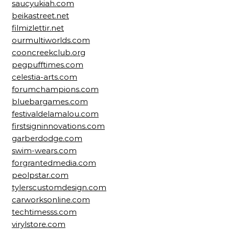
saucyukiah.com
beikastreet.net
filmizlettir.net
ourmultiworlds.com
cooncreekclub.org
pegpufftimes.com
celestia-arts.com
forumchampions.com
bluebargames.com
festivaldelamalou.com
firstsigninnovations.com
garberdodge.com
swim-wears.com
forgrantedmedia.com
peolpstar.com
tylerscustomdesign.com
carworksonline.com
techtimesss.com
virylstore.com