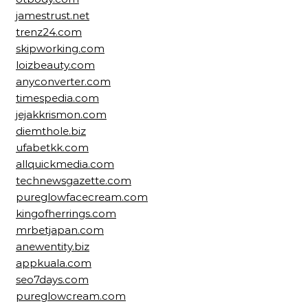
jamestrust.net
trenz24.com
skipworking.com
loizbeauty.com
anyconverter.com
timespedia.com
jejakkrismon.com
diemthole.biz
ufabetkk.com
allquickmedia.com
technewsgazette.com
pureglowfacecream.com
kingofherrings.com
mrbetjapan.com
anewentity.biz
appkuala.com
seo7days.com
pureglowcream.com