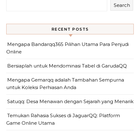
Search
RECENT POSTS
Mengapa Bandarqq365 Pilihan Utama Para Penjudi
Online
Bersiaplah untuk Mendominasi Tabel di GarudaQQ
Mengapa Gemarqq adalah Tambahan Sempurna
untuk Koleksi Perhiasan Anda
Satuqq: Desa Menawan dengan Sejarah yang Menarik
Temukan Rahasia Sukses di JaguarQQ: Platform
Game Online Utama