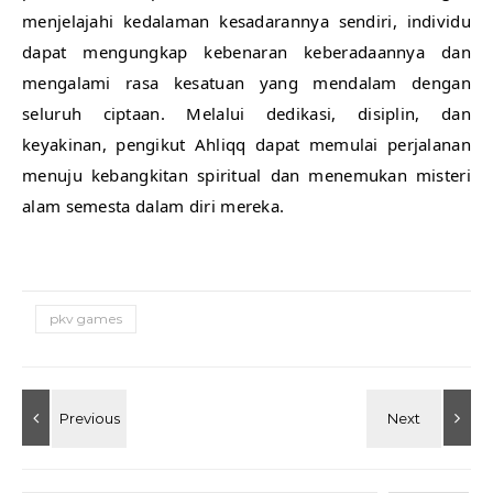
menjelajahi kedalaman kesadarannya sendiri, individu
dapat mengungkap kebenaran keberadaannya dan
mengalami rasa kesatuan yang mendalam dengan
seluruh ciptaan. Melalui dedikasi, disiplin, dan
keyakinan, pengikut Ahliqq dapat memulai perjalanan
menuju kebangkitan spiritual dan menemukan misteri
alam semesta dalam diri mereka.
pkv games