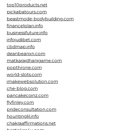
top10products.net
pickabatours.com
beastmode-bodybuilding.com
financelplan.info
businessfuture.info
infojudibet.com
cbdmap.info
deanbeanxn.com
matkarajdhanigame.com
popthrone.com
world-slots.com
imakewebsolution.com
che-blog.com
pancakecoinz.com
flyfinley.com
prideconsultation.com
hountinglil.info
chakraaffirmations.net