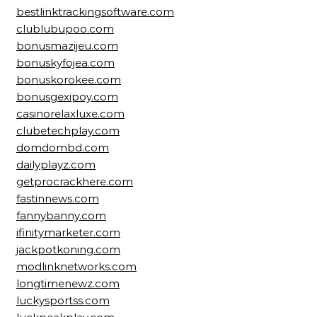
bestlinktrackingsoftware.com
clublubupoo.com
bonusmazijeu.com
bonuskyfojea.com
bonuskorokee.com
bonusgexipoy.com
casinorelaxluxe.com
clubetechplay.com
domdombd.com
dailyplayz.com
getprocrackhere.com
fastinnews.com
fannybanny.com
ifinitymarketer.com
jackpotkoning.com
modlinknetworks.com
longtimenewz.com
luckysportss.com