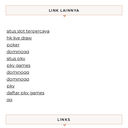
LINK LAINNYA
situs slot terpercaya
hk live draw
poker
dominoqq
situs pkv
pkv games
dominoqq
dominoqq
pkv
daftar pkv games
qq
LINKS