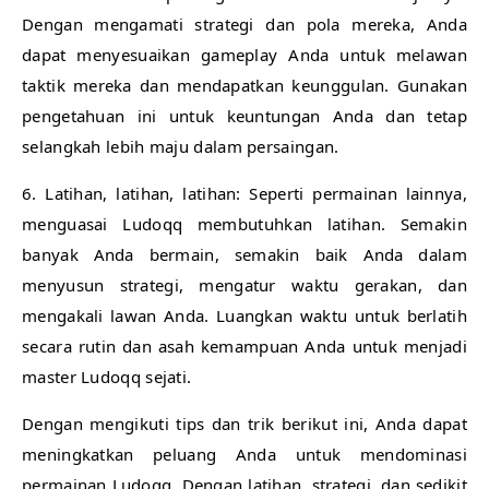
Dengan mengamati strategi dan pola mereka, Anda
dapat menyesuaikan gameplay Anda untuk melawan
taktik mereka dan mendapatkan keunggulan. Gunakan
pengetahuan ini untuk keuntungan Anda dan tetap
selangkah lebih maju dalam persaingan.
6. Latihan, latihan, latihan: Seperti permainan lainnya,
menguasai Ludoqq membutuhkan latihan. Semakin
banyak Anda bermain, semakin baik Anda dalam
menyusun strategi, mengatur waktu gerakan, dan
mengakali lawan Anda. Luangkan waktu untuk berlatih
secara rutin dan asah kemampuan Anda untuk menjadi
master Ludoqq sejati.
Dengan mengikuti tips dan trik berikut ini, Anda dapat
meningkatkan peluang Anda untuk mendominasi
permainan Ludoqq. Dengan latihan, strategi, dan sedikit