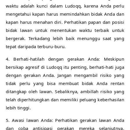
waktu adalah kunci dalam Ludoqq, karena Anda perlu
mengetahui kapan harus memindahkan bidak Anda dan
kapan harus menahan diri. Perhatikan papan dan posisi
bidak lawan untuk menentukan waktu terbaik untuk
bergerak. Terkadang lebih baik menunggu saat yang
tepat daripada terburu-buru.
4. Berhati-hatilah dengan gerakan Anda: Meskipun
bersikap agresif di Ludoqq itu penting, berhati-hati juga
dengan gerakan Anda. Jangan mengambil risiko yang
tidak perlu yang bisa membuat bidak Anda rentan
ditangkap oleh lawan. Sebaliknya, ambillah risiko yang
telah diperhitungkan dan memiliki peluang keberhasilan
lebih tinggi.
5. Awasi lawan Anda: Perhatikan gerakan lawan Anda
dan coba antisipasi gerakan mereka selanjutnya.