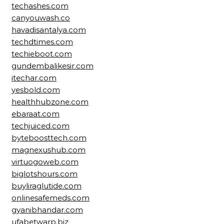
techashes.com
canyouwash.co
havadisantalya.com
techdtimes.com
techieboot.com
gundembalikesir.com
itechar.com
yesbold.com
healthhubzone.com
ebaraat.com
techjuiced.com
byteboosttech.com
magnexushub.com
virtuogoweb.com
biglotshours.com
buyliraglutide.com
onlinesafemeds.com
gyanibhandar.com
ufabetwarp.biz