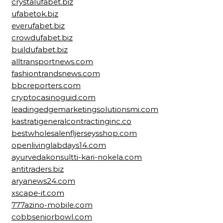
crystalufabet.biz
ufabetok.biz
everufabet.biz
crowdufabet.biz
buildufabet.biz
alltransportnews.com
fashiontrandsnews.com
bbcreporters.com
cryptocasinoguid.com
leadingedgemarketingsolutionsmi.com
kastratigeneralcontractinginc.co
bestwholesalenfljerseysshop.com
openlivinglabdays14.com
ayurvedakonsultti-kari-nokela.com
antitraders.biz
aryanews24.com
xscape-it.com
777azino-mobile.com
cobbseniorbowl.com