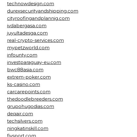
technowdesign.com
durexsecurityandshipping.com
cityroofingandplannig.com
ivdabergasa.com
juyultadesga.com
real-crypto-services.com
mypetzworld.com
infounty.com
investparaguay-eu.com
bwc88asia.com
extrem-poker.com
ks-casino.com
carcarepoints.com
thedoodlebreeders.com
grupohugodias.com
deqair.com
techsilvers.com
ningkatinskill.com
fivsport.com