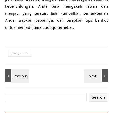
keberuntungan, Anda bisa mengakali lawan dan
menjadi yang teratas. Jadi kumpulkan teman-teman
Anda, siapkan papannya, dan terapkan tips berikut
untuk menjadi juara Ludoqq terhebat.
pkv games
Search