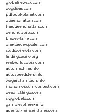
globalnewscx.com
dogslives.com
pdfbookplanet.com
queenofrattan.com
thequeenofrattan.com
denohubpro.com
blades-knife.com
one-piece-spoiler.com
studiooneiota.com
findingcasino.org
realworldcobra.com
automachine.info
autospeedsters.info
wagerchampion.info
monomousumicontest.com
deadricklingo.com
skyglobefx.com
gamblespherex.info
agentur-ramsenthaler.com