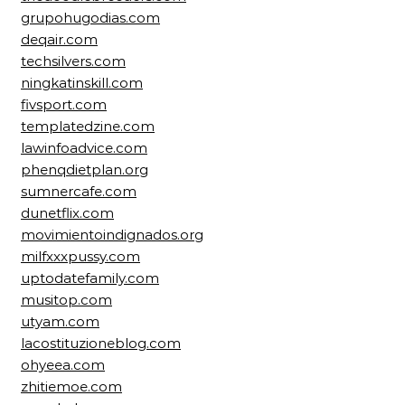
grupohugodias.com
deqair.com
techsilvers.com
ningkatinskill.com
fivsport.com
templatedzine.com
lawinfoadvice.com
phenqdietplan.org
sumnercafe.com
dunetflix.com
movimientoindignados.org
milfxxxpussy.com
uptodatefamily.com
musitop.com
utyam.com
lacostituzioneblog.com
ohyeea.com
zhitiemoe.com