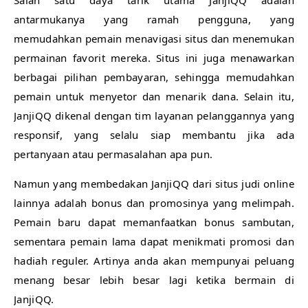
Salah satu daya tarik utama JanjiQQ adalah
antarmukanya yang ramah pengguna, yang
memudahkan pemain menavigasi situs dan menemukan
permainan favorit mereka. Situs ini juga menawarkan
berbagai pilihan pembayaran, sehingga memudahkan
pemain untuk menyetor dan menarik dana. Selain itu,
JanjiQQ dikenal dengan tim layanan pelanggannya yang
responsif, yang selalu siap membantu jika ada
pertanyaan atau permasalahan apa pun.
Namun yang membedakan JanjiQQ dari situs judi online
lainnya adalah bonus dan promosinya yang melimpah.
Pemain baru dapat memanfaatkan bonus sambutan,
sementara pemain lama dapat menikmati promosi dan
hadiah reguler. Artinya anda akan mempunyai peluang
menang besar lebih besar lagi ketika bermain di
JanjiQQ.