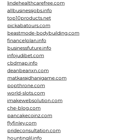
lindehealthcarefree.com
allbusinessjobs.info
top10products.net
pickabatours.com
beastmode-bodybuilding.com
financelplan.info
businessfuture.info
infojudibet.com
cbdmap.info
deanbeanxn.com
matkarajdhanigame.com
popthrone.com
world-slots.com
imakewebsolution.com
che-blog.com
pancakecoinz.com
flyfinley.com
prideconsultation.com
hountinglil.info