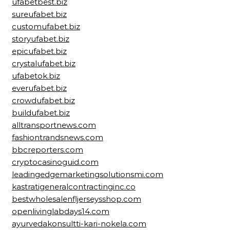
ufabetbest.biz
sureufabet.biz
customufabet.biz
storyufabet.biz
epicufabet.biz
crystalufabet.biz
ufabetok.biz
everufabet.biz
crowdufabet.biz
buildufabet.biz
alltransportnews.com
fashiontrandsnews.com
bbcreporters.com
cryptocasinoguid.com
leadingedgemarketingsolutionsmi.com
kastratigeneralcontractinginc.co
bestwholesalenfljerseysshop.com
openlivinglabdays14.com
ayurvedakonsultti-kari-nokela.com