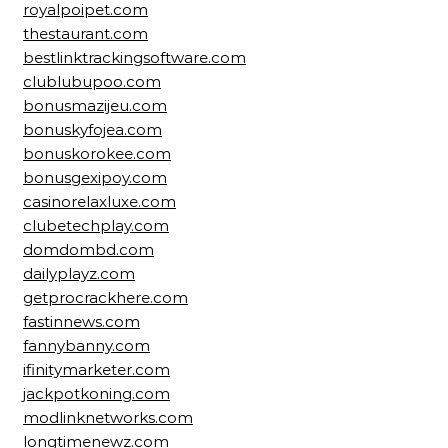
royalpoipet.com
thestaurant.com
bestlinktrackingsoftware.com
clublubupoo.com
bonusmazijeu.com
bonuskyfojea.com
bonuskorokee.com
bonusgexipoy.com
casinorelaxluxe.com
clubetechplay.com
domdombd.com
dailyplayz.com
getprocrackhere.com
fastinnews.com
fannybanny.com
ifinitymarketer.com
jackpotkoning.com
modlinknetworks.com
longtimenewz.com