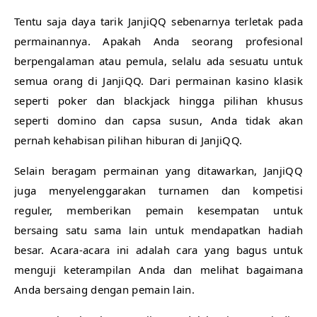
Tentu saja daya tarik JanjiQQ sebenarnya terletak pada
permainannya. Apakah Anda seorang profesional
berpengalaman atau pemula, selalu ada sesuatu untuk
semua orang di JanjiQQ. Dari permainan kasino klasik
seperti poker dan blackjack hingga pilihan khusus
seperti domino dan capsa susun, Anda tidak akan
pernah kehabisan pilihan hiburan di JanjiQQ.
Selain beragam permainan yang ditawarkan, JanjiQQ
juga menyelenggarakan turnamen dan kompetisi
reguler, memberikan pemain kesempatan untuk
bersaing satu sama lain untuk mendapatkan hadiah
besar. Acara-acara ini adalah cara yang bagus untuk
menguji keterampilan Anda dan melihat bagaimana
Anda bersaing dengan pemain lain.