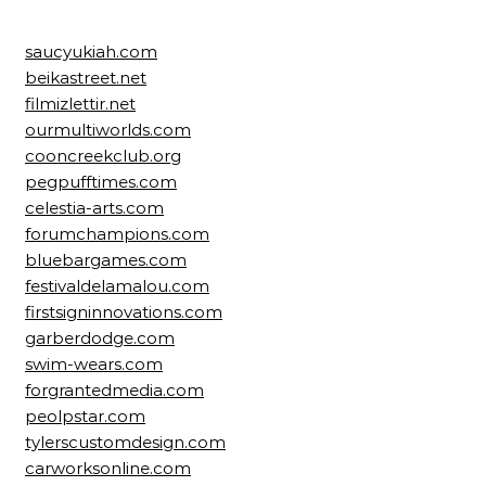
saucyukiah.com
beikastreet.net
filmizlettir.net
ourmultiworlds.com
cooncreekclub.org
pegpufftimes.com
celestia-arts.com
forumchampions.com
bluebargames.com
festivaldelamalou.com
firstsigninnovations.com
garberdodge.com
swim-wears.com
forgrantedmedia.com
peolpstar.com
tylerscustomdesign.com
carworksonline.com