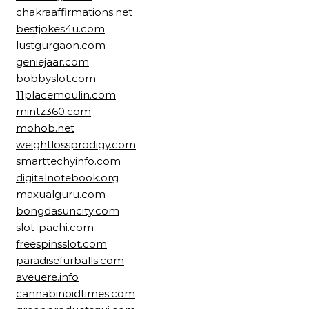
chakraaffirmations.net
bestjokes4u.com
lustgurgaon.com
geniejaar.com
bobbyslot.com
11placemoulin.com
mintz360.com
mohob.net
weightlossprodigy.com
smarttechyinfo.com
digitalnotebook.org
maxualguru.com
bongdasuncity.com
slot-pachi.com
freespinsslot.com
paradisefurballs.com
aveuere.info
cannabinoidtimes.com