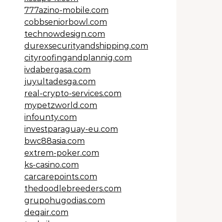
777azino-mobile.com
cobbseniorbowl.com
technowdesign.com
durexsecurityandshipping.com
cityroofingandplannig.com
ivdabergasa.com
juyultadesga.com
real-crypto-services.com
mypetzworld.com
infounty.com
investparaguay-eu.com
bwc88asia.com
extrem-poker.com
ks-casino.com
carcarepoints.com
thedoodlebreeders.com
grupohugodias.com
deqair.com