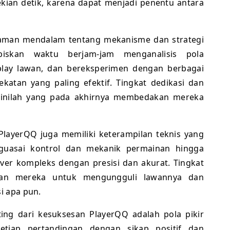
ian detik, karena dapat menjadi penentu antara
aman mendalam tentang mekanisme dan strategi
iskan waktu berjam-jam menganalisis pola
lay lawan, dan bereksperimen dengan berbagai
atan yang paling efektif. Tingkat dedikasi dan
 inilah yang pada akhirnya membedakan mereka
 PlayerQQ juga memiliki keterampilan teknis yang
nguasai kontrol dan mekanik permainan hingga
r kompleks dengan presisi dan akurat. Tingkat
kan mereka untuk mengungguli lawannya dan
i apa pun.
ng dari kesuksesan PlayerQQ adalah pola pikir
tiap pertandingan dengan sikap positif dan