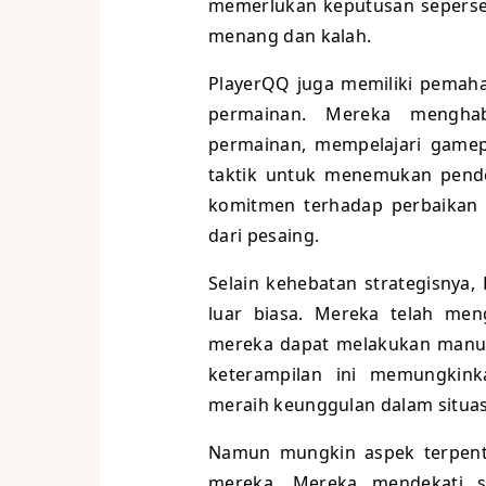
memerlukan keputusan sepersek
menang dan kalah.
PlayerQQ juga memiliki pemah
permainan. Mereka menghab
permainan, mempelajari gamep
taktik untuk menemukan pendek
komitmen terhadap perbaikan
dari pesaing.
Selain kehebatan strategisnya,
luar biasa. Mereka telah me
mereka dapat melakukan manuve
keterampilan ini memungkin
meraih keunggulan dalam situas
Namun mungkin aspek terpenti
mereka. Mereka mendekati se