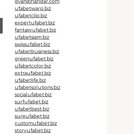
gyanibhandar.com
ufabetwarp.biz
ufabetclip.biz
expertufabet.biz
fantasyufabet.biz
ufabetsiam.biz
swissufabet.biz
ufabetbusiness.biz
greenufabet.biz
ufabetcolor.biz
extraufabet.biz
ufabetlife.biz
ufabetsolutions.biz
socialufabet.biz
surfufabet.biz
ufabetbest.biz
sureufabet.biz
customufabet.biz
storyufabet.biz