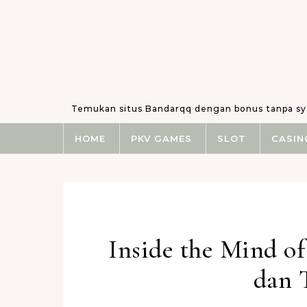
Skip to content
Temukan situs Bandarqq dengan bonus tanpa sy
HOME
PKV GAMES
SLOT
CASIN
Inside the Mind of
dan 