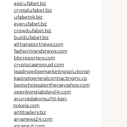
epicufabet.biz
crystalufabet.biz
ufabetok.biz
everufabet.biz
crowdufabet.biz
buildufabet.biz
alltransportnews.com
fashiontrandsnews.com
bbcreporters.com
cryptocasinoguid.com
leadingedgemarketingsolutionsmi.com
kastratigeneralcontractinginc.co
bestwholesalenfljerseysshop.com
openlivinglabdays14.com
ayurvedakonsultti-kari-
nokela.com
antitraders.biz
aryanews24.com
xscape-it.com