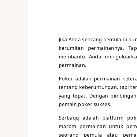
Jika Anda seorang pemula di du
kerumitan permainannya. Tap
membantu Anda mengeluarkan
permainan.
Poker adalah permainan keteram
tentang keberuntungan, tapi t
yang tepat. Dengan bimbingan 
pemain poker sukses.
Serbaqq adalah platform pok
macam permainan untuk pemai
seorang pemula atau pemai