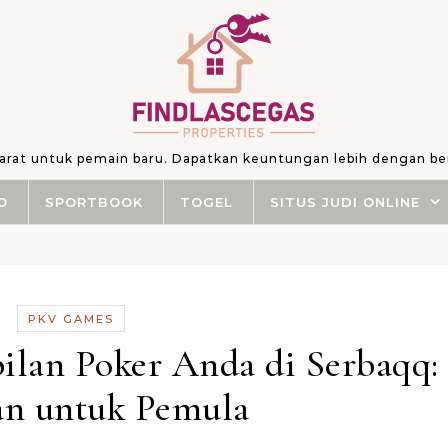
arat untuk pemain baru. Dapatkan keuntungan lebih dengan be
O
SPORTBOOK
TOGEL
SITUS JUDI ONLINE
PKV GAMES
ilan Poker Anda di Serbaqq:
n untuk Pemula