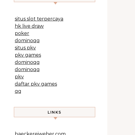
situs slot terpercaya
hk live draw
poker
dominoqq
situs pkv
pkv games
dominoqq
dominoqq
pkv
daftar pkv games
qq
LINKS
baeckereiweber.com