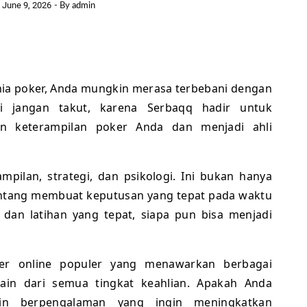
June 9, 2026
- By
admin
nia poker, Anda mungkin merasa terbebani dengan
i jangan takut, karena Serbaqq hadir untuk
 keterampilan poker Anda dan menjadi ahli
pilan, strategi, dan psikologi. Ini bukan hanya
entang membuat keputusan yang tepat pada waktu
dan latihan yang tepat, siapa pun bisa menjadi
er online populer yang menawarkan berbagai
n dari semua tingkat keahlian. Apakah Anda
n berpengalaman yang ingin meningkatkan