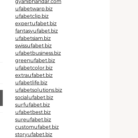
gyanibhandar.com
ufabetwarp.biz
ufabetclip.biz
expertufabet.biz
fantasyufabet.biz
ufabetsiam.biz
swissufabet.biz
ufabetbusiness.biz
greenufabet.biz
ufabetcolor.biz
extraufabet.biz
ufabetlife.biz
ufabetsolutions.biz
socialufabet.biz
surfufabet.biz
ufabetbest.biz
sureufabet.biz
customufabet.biz
storyufabet.biz