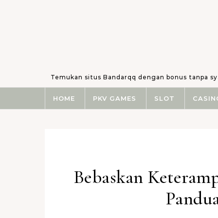
Skip to content
Temukan situs Bandarqq dengan bonus tanpa sy
HOME
PKV GAMES
SLOT
CASIN
Bebaskan Keteramp
Pandua