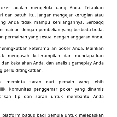
poker adalah mengelola uang Anda. Tetapkan
ri dan patuhi itu. Jangan mengejar kerugian atau
ng Anda tidak mampu kehilangannya. Serbaqq
permainan dengan pembelian yang berbeda-beda,
n permainan yang sesuai dengan anggaran Anda.
meningkatkan keterampilan poker Anda. Mainkan
tuk mengasah keterampilan dan mendapatkan
dan kekalahan Anda, dan analisis gameplay Anda
g perlu ditingkatkan.
tuk meminta saran dari pemain yang lebih
liki komunitas penggemar poker yang dinamis
warkan tip dan saran untuk membantu Anda
h platform bagus bagi pemula untuk melepaskan