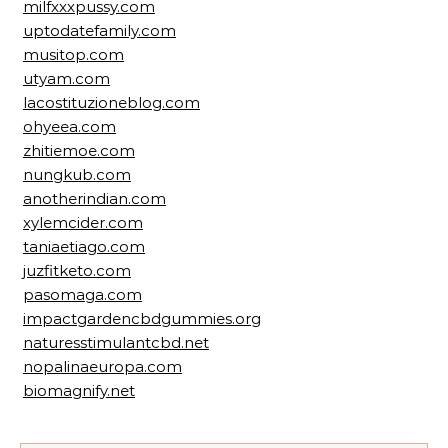
milfxxxpussy.com
uptodatefamily.com
musitop.com
utyam.com
lacostituzioneblog.com
ohyeea.com
zhitiemoe.com
nungkub.com
anotherindian.com
xylemcider.com
taniaetiago.com
juzfitketo.com
pasomaga.com
impactgardencbdgummies.org
naturesstimulantcbd.net
nopalinaeuropa.com
biomagnify.net