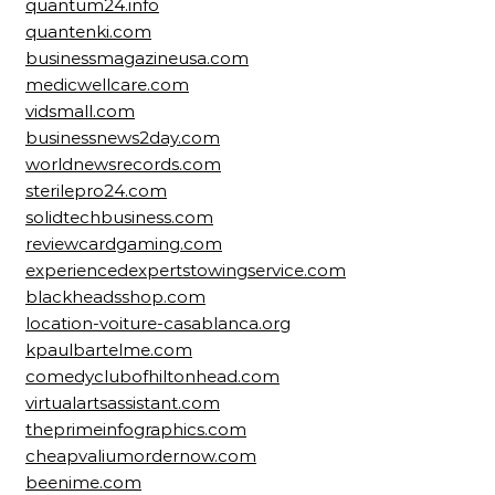
quantum24.info
quantenki.com
businessmagazineusa.com
medicwellcare.com
vidsmall.com
businessnews2day.com
worldnewsrecords.com
sterilepro24.com
solidtechbusiness.com
reviewcardgaming.com
experiencedexpertstowingservice.com
blackheadsshop.com
location-voiture-casablanca.org
kpaulbartelme.com
comedyclubofhiltonhead.com
virtualartsassistant.com
theprimeinfographics.com
cheapvaliumordernow.com
beenime.com