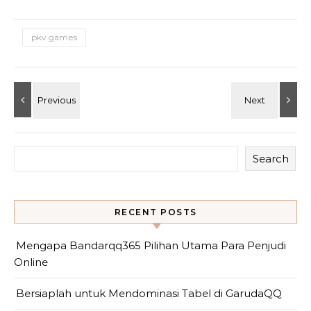
pkv games
Search
RECENT POSTS
Mengapa Bandarqq365 Pilihan Utama Para Penjudi
Online
Bersiaplah untuk Mendominasi Tabel di GarudaQQ