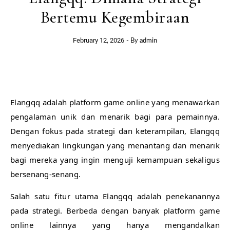
Bertemu Kegembiraan
February 12, 2026
- By
admin
Elangqq adalah platform game online yang menawarkan
pengalaman unik dan menarik bagi para pemainnya.
Dengan fokus pada strategi dan keterampilan, Elangqq
menyediakan lingkungan yang menantang dan menarik
bagi mereka yang ingin menguji kemampuan sekaligus
bersenang-senang.
Salah satu fitur utama Elangqq adalah penekanannya
pada strategi. Berbeda dengan banyak platform game
online lainnya yang hanya mengandalkan