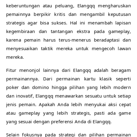
keberuntungan atau peluang, Elangqq mengharuskan
pemainnya berpikir kritis dan mengambil keputusan
strategis agar bisa sukses. Hal ini menambah lapisan
kegembiraan dan tantangan ekstra pada gameplay,
karena pemain harus terus-menerus beradaptasi dan
menyesuaikan taktik mereka untuk mengecoh lawan
mereka.
Fitur menonjol lainnya dari Elangqq adalah beragam
permainannya. Dari permainan kartu klasik seperti
poker dan domino hingga pilihan yang lebih modern
dan inovatif, Elangqq menawarkan sesuatu untuk setiap
jenis pemain. Apakah Anda lebih menyukai aksi cepat
atau gameplay yang lebih strategis, pasti ada game
yang sesuai dengan preferensi Anda di Elangqq.
Selain fokusnya pada strategi dan pilihan permainan