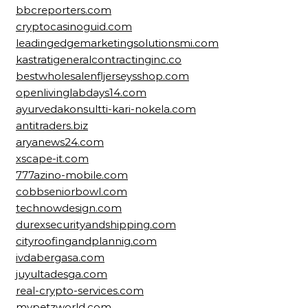
bbcreporters.com
cryptocasinoguid.com
leadingedgemarketingsolutionsmi.com
kastratigeneralcontractinginc.co
bestwholesalenfljerseysshop.com
openlivinglabdays14.com
ayurvedakonsultti-kari-nokela.com
antitraders.biz
aryanews24.com
xscape-it.com
777azino-mobile.com
cobbseniorbowl.com
technowdesign.com
durexsecurityandshipping.com
cityroofingandplannig.com
ivdabergasa.com
juyultadesga.com
real-crypto-services.com
mypetzworld.com