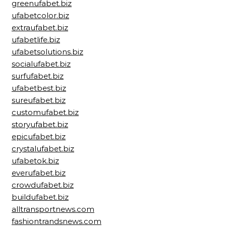
greenufabet.biz
ufabetcolor.biz
extraufabet.biz
ufabetlife.biz
ufabetsolutions.biz
socialufabet.biz
surfufabet.biz
ufabetbest.biz
sureufabet.biz
customufabet.biz
storyufabet.biz
epicufabet.biz
crystalufabet.biz
ufabetok.biz
everufabet.biz
crowdufabet.biz
buildufabet.biz
alltransportnews.com
fashiontrandsnews.com