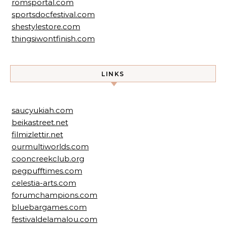
romsportal.com
sportsdocfestival.com
shestylestore.com
thingsiwontfinish.com
LINKS
saucyukiah.com
beikastreet.net
filmizlettir.net
ourmultiworlds.com
cooncreekclub.org
pegpufftimes.com
celestia-arts.com
forumchampions.com
bluebargames.com
festivaldelamalou.com