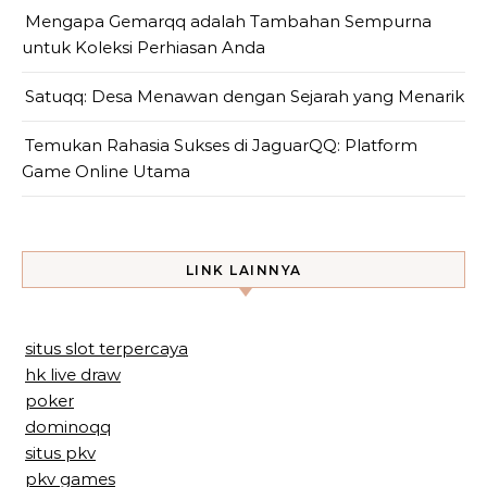
Mengapa Gemarqq adalah Tambahan Sempurna
untuk Koleksi Perhiasan Anda
Satuqq: Desa Menawan dengan Sejarah yang Menarik
Temukan Rahasia Sukses di JaguarQQ: Platform
Game Online Utama
LINK LAINNYA
situs slot terpercaya
hk live draw
poker
dominoqq
situs pkv
pkv games