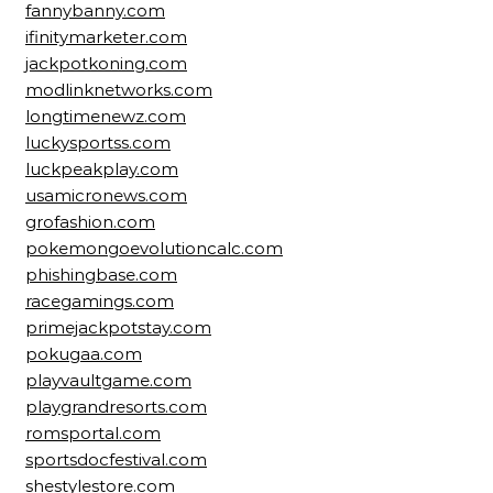
fannybanny.com
ifinitymarketer.com
jackpotkoning.com
modlinknetworks.com
longtimenewz.com
luckysportss.com
luckpeakplay.com
usamicronews.com
grofashion.com
pokemongoevolutioncalc.com
phishingbase.com
racegamings.com
primejackpotstay.com
pokugaa.com
playvaultgame.com
playgrandresorts.com
romsportal.com
sportsdocfestival.com
shestylestore.com