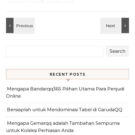
Search
RECENT POSTS
Mengapa Bandarqq365 Pilihan Utama Para Penjudi
Online
Bersiaplah untuk Mendominasi Tabel di GarudaQQ
Mengapa Gemarqq adalah Tambahan Sempurna
untuk Koleksi Perhiasan Anda