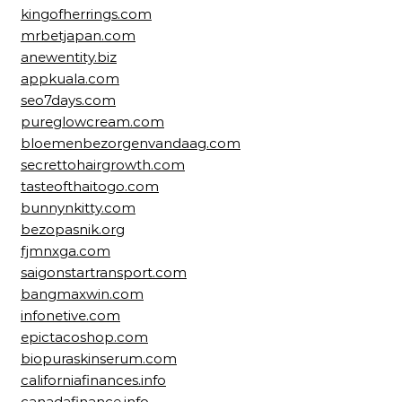
kingofherrings.com
mrbetjapan.com
anewentity.biz
appkuala.com
seo7days.com
pureglowcream.com
bloemenbezorgenvandaag.com
secrettohairgrowth.com
tasteofthaitogo.com
bunnynkitty.com
bezopasnik.org
fjmnxga.com
saigonstartransport.com
bangmaxwin.com
infonetive.com
epictacoshop.com
biopuraskinserum.com
californiafinances.info
canadafinance.info