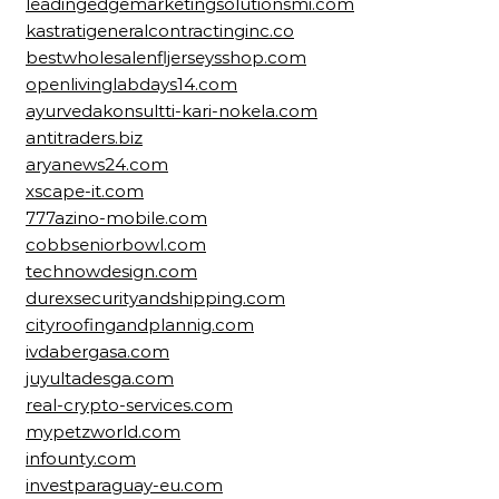
leadingedgemarketingsolutionsmi.com
kastratigeneralcontractinginc.co
bestwholesalenfljerseysshop.com
openlivinglabdays14.com
ayurvedakonsultti-kari-nokela.com
antitraders.biz
aryanews24.com
xscape-it.com
777azino-mobile.com
cobbseniorbowl.com
technowdesign.com
durexsecurityandshipping.com
cityroofingandplannig.com
ivdabergasa.com
juyultadesga.com
real-crypto-services.com
mypetzworld.com
infounty.com
investparaguay-eu.com