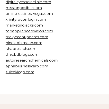
digitaleyestrainclinic.com
missionposible.com
online-casinos-vegas.com
xfinityrouterlogin.com
marketingjacks.com
topappliancereviews.com
trickytechupdates.com
hindiabhimaan.com
khabresach.com
thecbdblogs.com
autoresearchchemicals.com
apnabusinesskaro.com
suleckiego.com