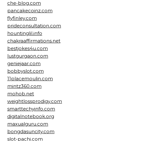
che-blog.com
pancakecoinz.com
flyfinley.com
prideconsultation.com
hountinglil.info
chakraaffirmations.net
bestjokes4u.com
lustgurgaon.com
geniejaar.com
bobbyslot.com
11placemoulin.com
mintz360.com
mohob.net
weightlossprodigy.com
smarttechyinfo.com
digitalnotebook.org
maxualguru.com
bongdasuncity.com
slot-pachi.com