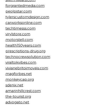
forgrantedmedia.com
peolpstar.com
tylerscustomdesign.com
carworksonline.com
techtimesss.com
virylstore.com
motorstell.com
health150years.com
prescriptions-drug.org
technocrewsolution.com
viraltokvibes.com
vivianebritoimoveis.com
magforbes.net
monkeycap.org
sdenix.net
amarinhillcrest.com
the-tourist.org
advogato.net