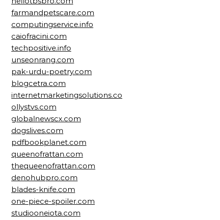
hellotbsbro.com
farmandpetscare.com
computingservice.info
caiofracini.com
techpositive.info
unseonrang.com
pak-urdu-poetry.com
blogcetra.com
internetmarketingsolutions.co
ollystvs.com
globalnewscx.com
dogslives.com
pdfbookplanet.com
queenofrattan.com
thequeenofrattan.com
denohubpro.com
blades-knife.com
one-piece-spoiler.com
studiooneiota.com