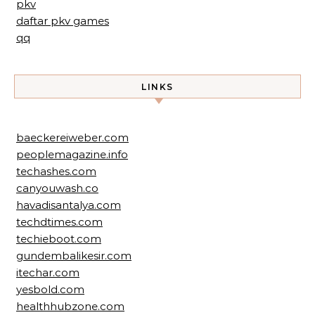
pkv
daftar pkv games
qq
LINKS
baeckereiweber.com
peoplemagazine.info
techashes.com
canyouwash.co
havadisantalya.com
techdtimes.com
techieboot.com
gundembalikesir.com
itechar.com
yesbold.com
healthhubzone.com