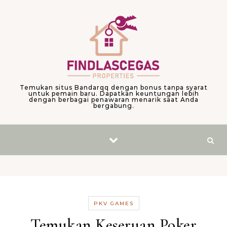
Skip to content
Temukan situs Bandarqq dengan bonus tanpa syarat
untuk pemain baru. Dapatkan keuntungan lebih
dengan berbagai penawaran menarik saat Anda
bergabung.
PKV GAMES
Temukan Keseruan Poker