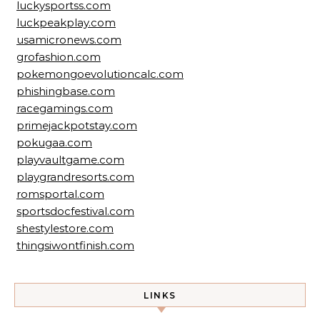
luckysportss.com
luckpeakplay.com
usamicronews.com
grofashion.com
pokemongoevolutioncalc.com
phishingbase.com
racegamings.com
primejackpotstay.com
pokugaa.com
playvaultgame.com
playgrandresorts.com
romsportal.com
sportsdocfestival.com
shestylestore.com
thingsiwontfinish.com
LINKS