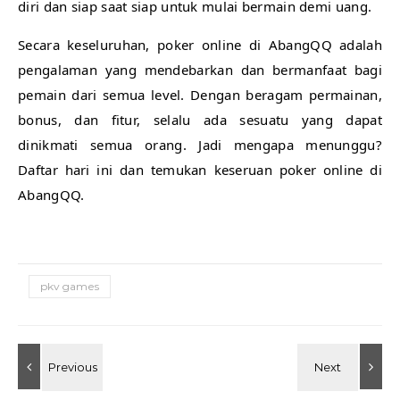
diri dan siap saat siap untuk mulai bermain demi uang.
Secara keseluruhan, poker online di AbangQQ adalah
pengalaman yang mendebarkan dan bermanfaat bagi
pemain dari semua level. Dengan beragam permainan,
bonus, dan fitur, selalu ada sesuatu yang dapat
dinikmati semua orang. Jadi mengapa menunggu?
Daftar hari ini dan temukan keseruan poker online di
AbangQQ.
pkv games