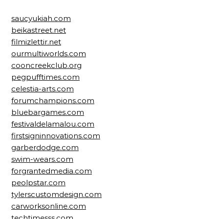
saucyukiah.com
beikastreet.net
filmizlettir.net
ourmultiworlds.com
cooncreekclub.org
pegpufftimes.com
celestia-arts.com
forumchampions.com
bluebargames.com
festivaldelamalou.com
firstsigninnovations.com
garberdodge.com
swim-wears.com
forgrantedmedia.com
peolpstar.com
tylerscustomdesign.com
carworksonline.com
techtimesss.com