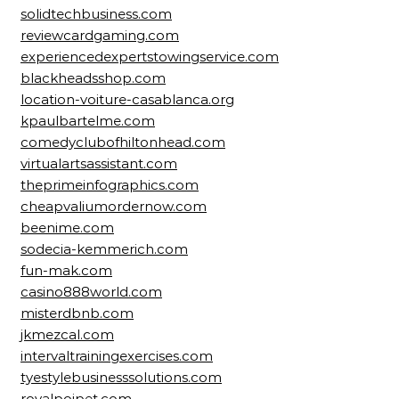
solidtechbusiness.com
reviewcardgaming.com
experiencedexpertstowingservice.com
blackheadsshop.com
location-voiture-casablanca.org
kpaulbartelme.com
comedyclubofhiltonhead.com
virtualartsassistant.com
theprimeinfographics.com
cheapvaliumordernow.com
beenime.com
sodecia-kemmerich.com
fun-mak.com
casino888world.com
misterdbnb.com
jkmezcal.com
intervaltrainingexercises.com
tyestylebusinesssolutions.com
royalpoipet.com