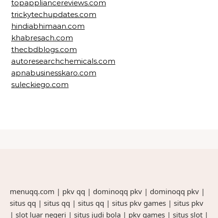
topappliancereviews.com
trickytechupdates.com
hindiabhimaan.com
khabresach.com
thecbdblogs.com
autoresearchchemicals.com
apnabusinesskaro.com
suleckiego.com
menuqq.com
|
pkv qq
|
dominoqq pkv
|
dominoqq pkv
|
situs qq
|
situs qq
|
situs qq
|
situs pkv games
|
situs pkv
|
slot luar negeri
|
situs judi bola
|
pkv games
|
situs slot
|