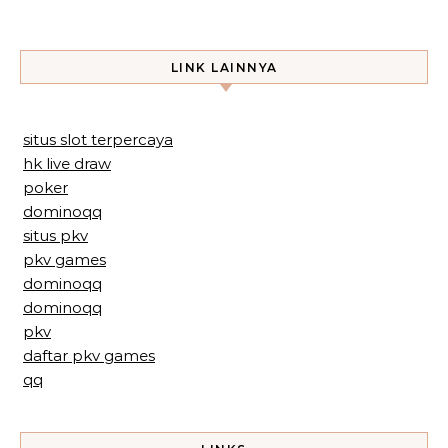
LINK LAINNYA
situs slot terpercaya
hk live draw
poker
dominoqq
situs pkv
pkv games
dominoqq
dominoqq
pkv
daftar pkv games
qq