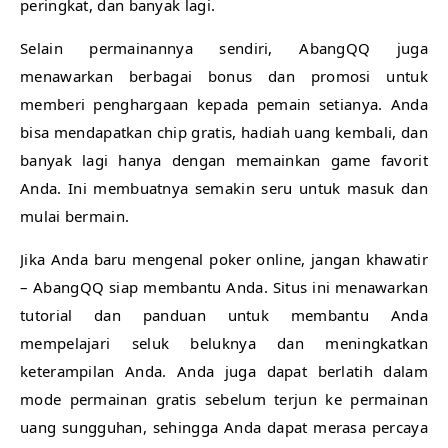
peringkat, dan banyak lagi.
Selain permainannya sendiri, AbangQQ juga
menawarkan berbagai bonus dan promosi untuk
memberi penghargaan kepada pemain setianya. Anda
bisa mendapatkan chip gratis, hadiah uang kembali, dan
banyak lagi hanya dengan memainkan game favorit
Anda. Ini membuatnya semakin seru untuk masuk dan
mulai bermain.
Jika Anda baru mengenal poker online, jangan khawatir
– AbangQQ siap membantu Anda. Situs ini menawarkan
tutorial dan panduan untuk membantu Anda
mempelajari seluk beluknya dan meningkatkan
keterampilan Anda. Anda juga dapat berlatih dalam
mode permainan gratis sebelum terjun ke permainan
uang sungguhan, sehingga Anda dapat merasa percaya