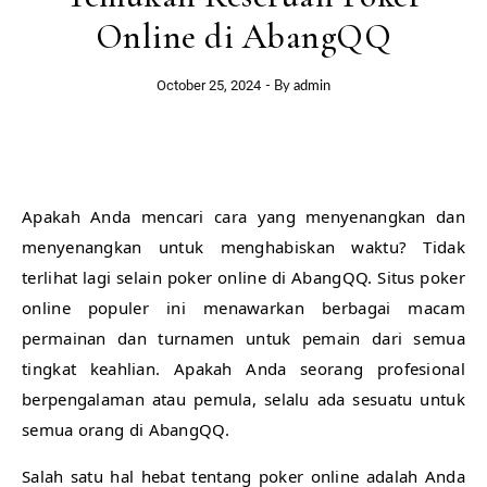
Online di AbangQQ
October 25, 2024
- By
admin
Apakah Anda mencari cara yang menyenangkan dan
menyenangkan untuk menghabiskan waktu? Tidak
terlihat lagi selain poker online di AbangQQ. Situs poker
online populer ini menawarkan berbagai macam
permainan dan turnamen untuk pemain dari semua
tingkat keahlian. Apakah Anda seorang profesional
berpengalaman atau pemula, selalu ada sesuatu untuk
semua orang di AbangQQ.
Salah satu hal hebat tentang poker online adalah Anda