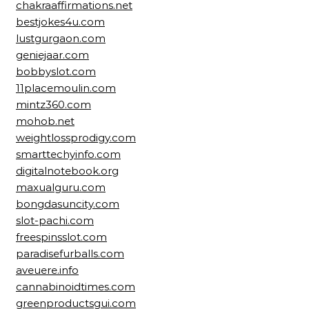
chakraaffirmations.net
bestjokes4u.com
lustgurgaon.com
geniejaar.com
bobbyslot.com
11placemoulin.com
mintz360.com
mohob.net
weightlossprodigy.com
smarttechyinfo.com
digitalnotebook.org
maxualguru.com
bongdasuncity.com
slot-pachi.com
freespinsslot.com
paradisefurballs.com
aveuere.info
cannabinoidtimes.com
greenproductsgui.com