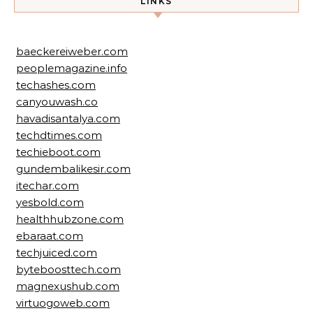
LINKS
baeckereiweber.com
peoplemagazine.info
techashes.com
canyouwash.co
havadisantalya.com
techdtimes.com
techieboot.com
gundembalikesir.com
itechar.com
yesbold.com
healthhubzone.com
ebaraat.com
techjuiced.com
byteboosttech.com
magnexushub.com
virtuogoweb.com