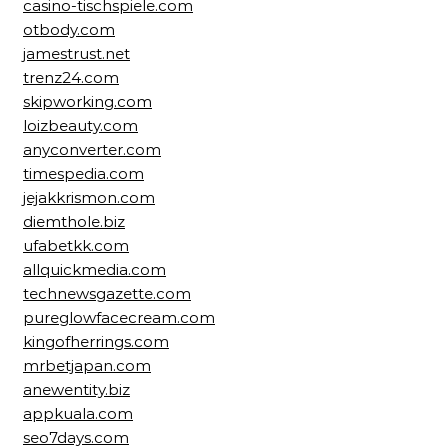
casino-tischspiele.com
otbody.com
jamestrust.net
trenz24.com
skipworking.com
loizbeauty.com
anyconverter.com
timespedia.com
jejakkrismon.com
diemthole.biz
ufabetkk.com
allquickmedia.com
technewsgazette.com
pureglowfacecream.com
kingofherrings.com
mrbetjapan.com
anewentity.biz
appkuala.com
seo7days.com