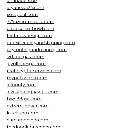
antitraders.biz
aryanews24.com
xscape-it.com
777azino-mobile.com
cobbseniorbowl.com
technowdesign.com
durexsecurityandshipping.com
cityroofingandplannig.com
ivdabergasa.com
juyultadesga.com
real-crypto-services.com
mypetzworld.com
infounty.com
investparaguay-eu.com
bwc88asia.com
extrem-poker.com
ks-casino.com
carcarepoints.com
thedoodlebreeders.com