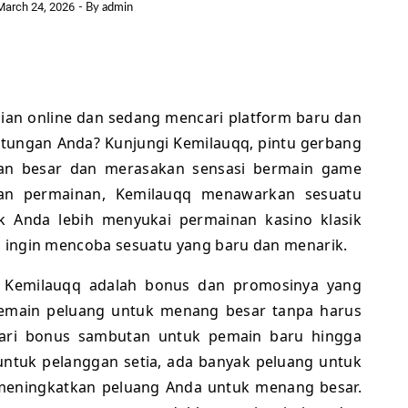
March 24, 2026
- By
admin
an online dan sedang mencari platform baru dan
tungan Anda? Kunjungi Kemilauqq, pintu gerbang
n besar dan merasakan sensasi bermain game
han permainan, Kemilauqq menawarkan sesuatu
ik Anda lebih menyukai permainan kasino klasik
au ingin mencoba sesuatu yang baru dan menarik.
ar Kemilauqq adalah bonus dan promosinya yang
emain peluang untuk menang besar tanpa harus
ari bonus sambutan untuk pemain baru hingga
ntuk pelanggan setia, ada banyak peluang untuk
eningkatkan peluang Anda untuk menang besar.