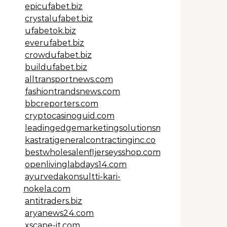
epicufabet.biz
crystalufabet.biz
ufabetok.biz
everufabet.biz
crowdufabet.biz
buildufabet.biz
alltransportnews.com
fashiontrandsnews.com
bbcreporters.com
cryptocasinoguid.com
leadingedgemarketingsolutionsmi.com
kastratigeneralcontractinginc.co
bestwholesalenfljerseysshop.com
openlivinglabdays14.com
ayurvedakonsultti-kari-
nokela.com
antitraders.biz
aryanews24.com
xscape-it.com