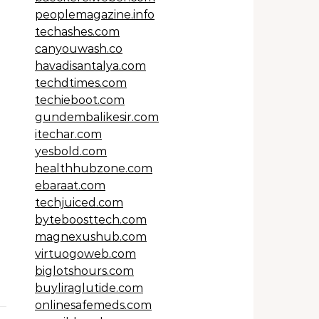
peoplemagazine.info
techashes.com
canyouwash.co
havadisantalya.com
techdtimes.com
techieboot.com
gundembalikesir.com
itechar.com
yesbold.com
healthhubzone.com
ebaraat.com
techjuiced.com
byteboosttech.com
magnexushub.com
virtuogoweb.com
biglotshours.com
buyliraglutide.com
onlinesafemeds.com