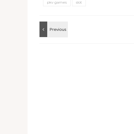
pkv games
slot