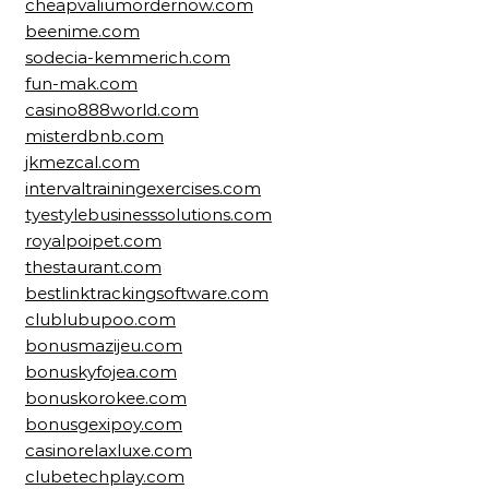
cheapvaliumordernow.com
beenime.com
sodecia-kemmerich.com
fun-mak.com
casino888world.com
misterdbnb.com
jkmezcal.com
intervaltrainingexercises.com
tyestylebusinesssolutions.com
royalpoipet.com
thestaurant.com
bestlinktrackingsoftware.com
clublubupoo.com
bonusmazijeu.com
bonuskyfojea.com
bonuskorokee.com
bonusgexipoy.com
casinorelaxluxe.com
clubetechplay.com