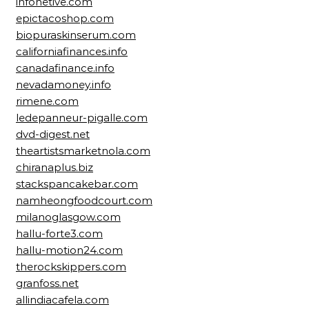
infonetive.com
epictacoshop.com
biopuraskinserum.com
californiafinances.info
canadafinance.info
nevadamoney.info
rimene.com
ledepanneur-pigalle.com
dvd-digest.net
theartistsmarketnola.com
chiranaplus.biz
stackspancakebar.com
namheongfoodcourt.com
milanoglasgow.com
hallu-forte3.com
hallu-motion24.com
therockskippers.com
granfoss.net
allindiacafela.com