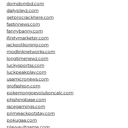
domdombd.com
dailyplayz.com
getprocrackhere.com
fastinnews.com
fannybanny.com
ifinitymarketer.com
jackpotkoning.com
modlinknetworks.com
longtimenewz.com
luckysportss.com
luckpeakplay.com
usamicronews.com
grofashion.com
pokemongoevolutioncalc.com
phishingbase.com
racegamings.com
primejackpotstay.com
pokugaa.com
playvaultgame.com