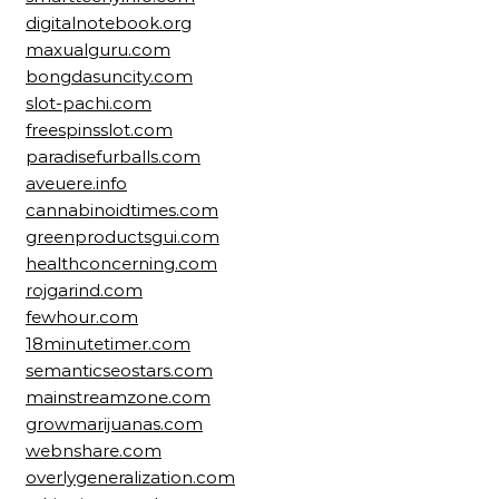
digitalnotebook.org
maxualguru.com
bongdasuncity.com
slot-pachi.com
freespinsslot.com
paradisefurballs.com
aveuere.info
cannabinoidtimes.com
greenproductsgui.com
healthconcerning.com
rojgarind.com
fewhour.com
18minutetimer.com
semanticseostars.com
mainstreamzone.com
growmarijuanas.com
webnshare.com
overlygeneralization.com