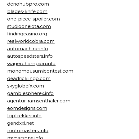
denohubpro.com
blades-knife.com
one-piece-spoiler.com
studiooneiota.com
findingcasino.org
realworldcobra.com
automachine.info
autospeedsters.info
wagerchampion.info
monomousumicontest.com
deadricklingo.com
skyglobefx.com
gamblespherex.info
agentur-ramsenthaler.com
eomdesigns.com
triptrekker.info
gendxxi.net
motomasters.info
mycarzone.info