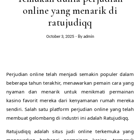
online yang menarik di
ratujudiqq
October 3, 2025
- By
admin
Perjudian online telah menjadi semakin populer dalam
beberapa tahun terakhir, menawarkan pemain cara yang
nyaman dan menarik untuk menikmati permainan
kasino favorit mereka dari kenyamanan rumah mereka
sendiri. Salah satu platform perjudian online yang telah
membuat gelombang di industri ini adalah Ratujudiqq.
Ratujudiqq adalah situs judi online terkemuka yang