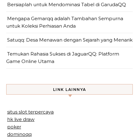
Bersiaplah untuk Mendominasi Tabel di GarudaQQ
Mengapa Gemarqq adalah Tambahan Sempurna
untuk Koleksi Perhiasan Anda
Satuqq: Desa Menawan dengan Sejarah yang Menarik
Temukan Rahasia Sukses di JaguarQQ: Platform
Game Online Utama
LINK LAINNYA
situs slot terpercaya
hk live draw
poker
dominoqq