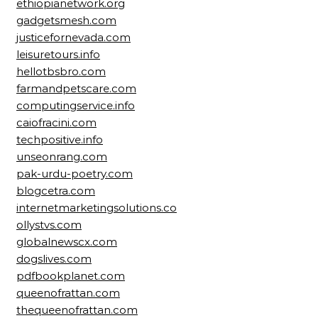
ethiopianetwork.org
gadgetsmesh.com
justicefornevada.com
leisuretours.info
hellotbsbro.com
farmandpetscare.com
computingservice.info
caiofracini.com
techpositive.info
unseonrang.com
pak-urdu-poetry.com
blogcetra.com
internetmarketingsolutions.co
ollystvs.com
globalnewscx.com
dogslives.com
pdfbookplanet.com
queenofrattan.com
thequeenofrattan.com