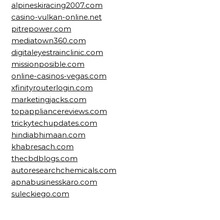
alpineskiracing2007.com
casino-vulkan-online.net
pitrepower.com
mediatown360.com
digitaleyestrainclinic.com
missionposible.com
online-casinos-vegas.com
xfinityrouterlogin.com
marketingjacks.com
topappliancereviews.com
trickytechupdates.com
hindiabhimaan.com
khabresach.com
thecbdblogs.com
autoresearchchemicals.com
apnabusinesskaro.com
suleckiego.com