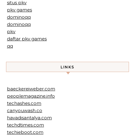
situs pkv
pkv games
dominoqq
dominoqq
pkv
daftar pkv games
qq
LINKS
baeckereiweber.com
peoplemagazine.info
techashes.com
canyouwash.co
havadisantalya.com
techdtimes.com
techieboot.com