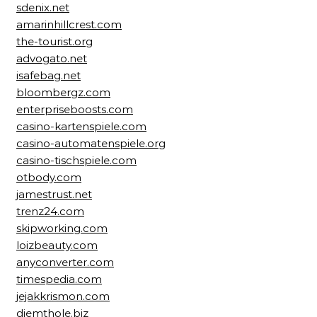
sdenix.net
amarinhillcrest.com
the-tourist.org
advogato.net
isafebag.net
bloombergz.com
enterpriseboosts.com
casino-kartenspiele.com
casino-automatenspiele.org
casino-tischspiele.com
otbody.com
jamestrust.net
trenz24.com
skipworking.com
loizbeauty.com
anyconverter.com
timespedia.com
jejakkrismon.com
diemthole.biz