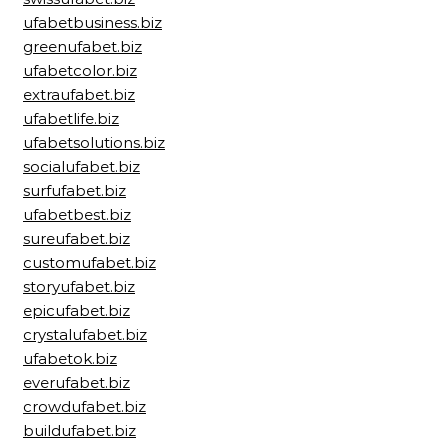
ufabetbusiness.biz
greenufabet.biz
ufabetcolor.biz
extraufabet.biz
ufabetlife.biz
ufabetsolutions.biz
socialufabet.biz
surfufabet.biz
ufabetbest.biz
sureufabet.biz
customufabet.biz
storyufabet.biz
epicufabet.biz
crystalufabet.biz
ufabetok.biz
everufabet.biz
crowdufabet.biz
buildufabet.biz