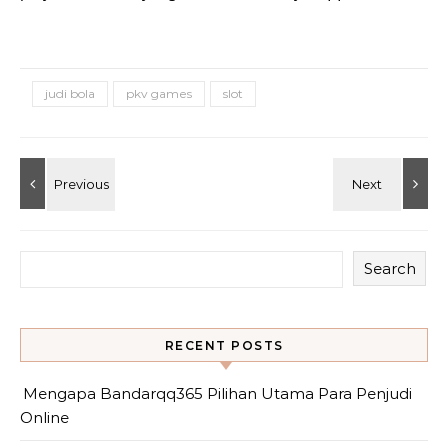
judi bola
pkv games
slot
Search
RECENT POSTS
Mengapa Bandarqq365 Pilihan Utama Para Penjudi
Online