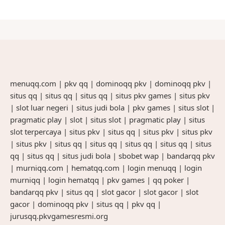
menuqq.com
|
pkv qq
|
dominoqq pkv
|
dominoqq pkv
|
situs qq
|
situs qq
|
situs qq
|
situs pkv games
|
situs pkv
|
slot luar negeri
|
situs judi bola
|
pkv games
|
situs slot
|
pragmatic play
|
slot
|
situs slot
|
pragmatic play
|
situs
slot terpercaya
|
situs pkv
|
situs qq
|
situs pkv
|
situs pkv
|
situs pkv
|
situs qq
|
situs qq
|
situs qq
|
situs qq
|
situs
qq
|
situs qq
|
situs judi bola
|
sbobet wap
|
bandarqq pkv
|
murniqq.com
|
hematqq.com
|
login menuqq
|
login
murniqq
|
login hematqq
|
pkv games
|
qq poker
|
bandarqq pkv
|
situs qq
|
slot gacor
|
slot gacor
|
slot
gacor
|
dominoqq pkv
|
situs qq
|
pkv qq
|
jurusqq.pkvgamesresmi.org