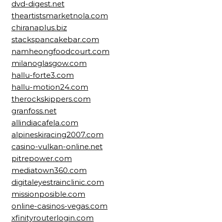
dvd-digest.net
theartistsmarketnola.com
chiranaplus.biz
stackspancakebar.com
namheongfoodcourt.com
milanoglasgow.com
hallu-forte3.com
hallu-motion24.com
therockskippers.com
granfoss.net
allindiacafela.com
alpineskiracing2007.com
casino-vulkan-online.net
pitrepower.com
mediatown360.com
digitaleyestrainclinic.com
missionposible.com
online-casinos-vegas.com
xfinityrouterlogin.com