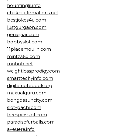
hountinglil.info
chakraaffirmations.net
bestjokes4u.com
lustgurgaon.com
geniejaar.com
bobbyslot.com
11placemoulin.com
mintz360.com
mohob.net
weightlossprodigy.com
smarttechyinfo.com
digitalnotebook.org
maxualguru.com
bongdasuncity.com
slot-pachi.com
freespinsslot.com
paradisefurballs.com
aveuere.info