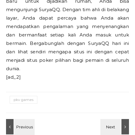
baru untuk dijadikan rumah, Anda bisa
mengunjungi SuryaQQ. Dengan tim ahli di belakang
layar, Anda dapat percaya bahwa Anda akan
mendapatkan pengalaman yang menyenangkan
dan bermanfaat setiap kali Anda masuk untuk
bermain. Bergabunglah dengan SuryaQQ hari ini
dan lihat sendiri mengapa situs ini dengan cepat
menjadi situs poker pilihan bagi pemain di seluruh
dunia.
[ad_2]
pkv games