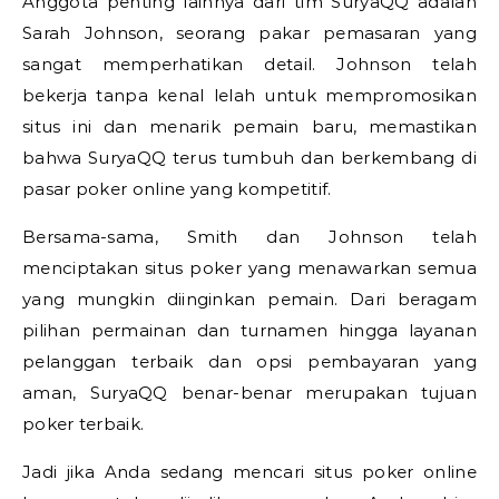
Anggota penting lainnya dari tim SuryaQQ adalah
Sarah Johnson, seorang pakar pemasaran yang
sangat memperhatikan detail. Johnson telah
bekerja tanpa kenal lelah untuk mempromosikan
situs ini dan menarik pemain baru, memastikan
bahwa SuryaQQ terus tumbuh dan berkembang di
pasar poker online yang kompetitif.
Bersama-sama, Smith dan Johnson telah
menciptakan situs poker yang menawarkan semua
yang mungkin diinginkan pemain. Dari beragam
pilihan permainan dan turnamen hingga layanan
pelanggan terbaik dan opsi pembayaran yang
aman, SuryaQQ benar-benar merupakan tujuan
poker terbaik.
Jadi jika Anda sedang mencari situs poker online