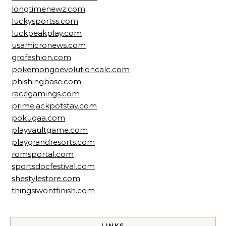
longtimenewz.com
luckysportss.com
luckpeakplay.com
usamicronews.com
grofashion.com
pokemongoevolutioncalc.com
phishingbase.com
racegamings.com
primejackpotstay.com
pokugaa.com
playvaultgame.com
playgrandresorts.com
romsportal.com
sportsdocfestival.com
shestylestore.com
thingsiwontfinish.com
LINKS