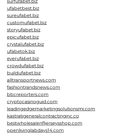
surfufabet.biz
ufabetbest.biz
sureufabet.biz
customufabet.biz
storyufabet.biz
epicufabet.biz
crystalufabet.biz
ufabetok.biz
everufabet.biz
crowdufabet.biz
buildufabet.biz
alltransportnews.com
fashiontrandsnews.com
bbcreporters.com
cryptocasinoguid.com
leadingedgemarketingsolutionsmi.com
kastratigeneralcontractinginc.co
bestwholesalenfljerseysshop.com
openlivinglabdays14.com