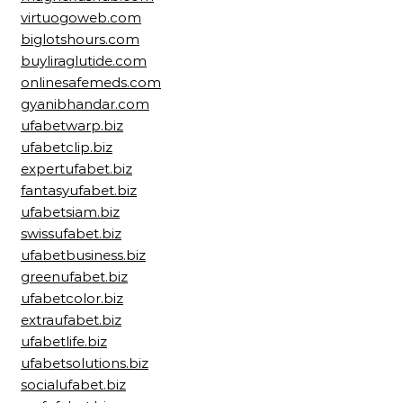
virtuogoweb.com
biglotshours.com
buyliraglutide.com
onlinesafemeds.com
gyanibhandar.com
ufabetwarp.biz
ufabetclip.biz
expertufabet.biz
fantasyufabet.biz
ufabetsiam.biz
swissufabet.biz
ufabetbusiness.biz
greenufabet.biz
ufabetcolor.biz
extraufabet.biz
ufabetlife.biz
ufabetsolutions.biz
socialufabet.biz