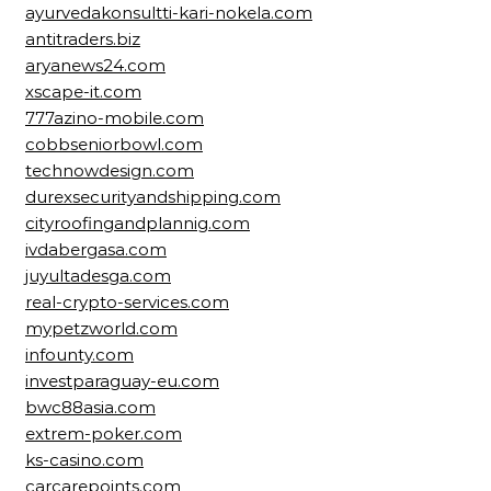
ayurvedakonsultti-kari-nokela.com
antitraders.biz
aryanews24.com
xscape-it.com
777azino-mobile.com
cobbseniorbowl.com
technowdesign.com
durexsecurityandshipping.com
cityroofingandplannig.com
ivdabergasa.com
juyultadesga.com
real-crypto-services.com
mypetzworld.com
infounty.com
investparaguay-eu.com
bwc88asia.com
extrem-poker.com
ks-casino.com
carcarepoints.com