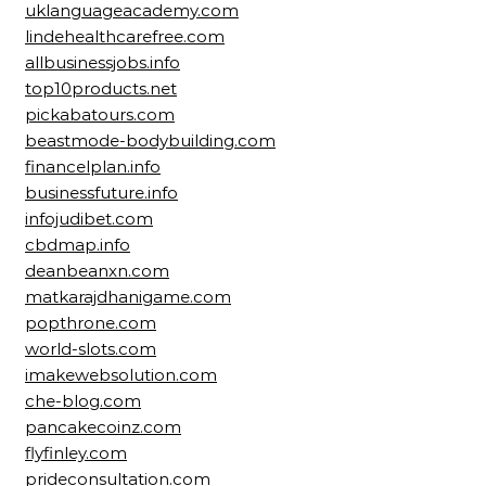
uklanguageacademy.com
lindehealthcarefree.com
allbusinessjobs.info
top10products.net
pickabatours.com
beastmode-bodybuilding.com
financelplan.info
businessfuture.info
infojudibet.com
cbdmap.info
deanbeanxn.com
matkarajdhanigame.com
popthrone.com
world-slots.com
imakewebsolution.com
che-blog.com
pancakecoinz.com
flyfinley.com
prideconsultation.com