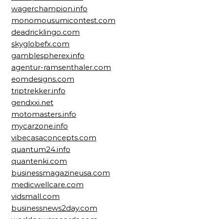
wagerchampion.info
monomousumicontest.com
deadricklingo.com
skyglobefx.com
gamblespherex.info
agentur-ramsenthaler.com
eomdesigns.com
triptrekker.info
gendxxi.net
motomasters.info
mycarzone.info
vibecasaconcepts.com
quantum24.info
quantenki.com
businessmagazineusa.com
medicwellcare.com
vidsmall.com
businessnews2day.com