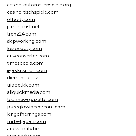
casino-automatenspiele.org
casino-tischspiele.com
otbody.com
jamestrust.net
trenz24.com
skipworking.com
loizbeauty.com
anyconverter.com
timespedia.com
jejakkrismon.com
diemthole.biz
ufabetkk.com
allquickmedia.com
technewsgazette.com
pureglowfacecream.com
kingofherrings.com
mrbetjapan.com
anewentity.biz
appkuala.com