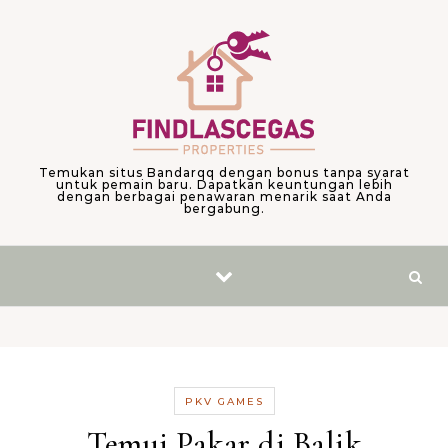
Skip to content
Temukan situs Bandarqq dengan bonus tanpa syarat
untuk pemain baru. Dapatkan keuntungan lebih
dengan berbagai penawaran menarik saat Anda
bergabung.
PKV GAMES
Temui Pakar di Balik