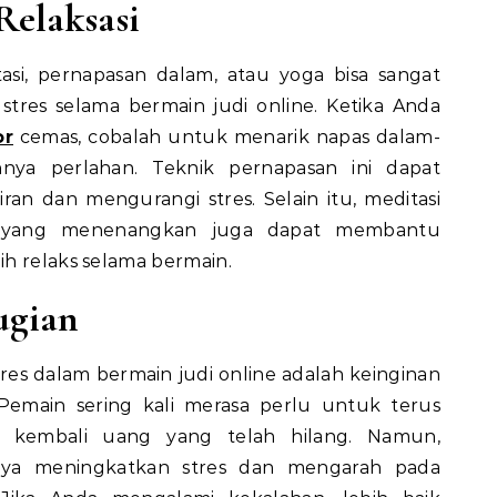
elaksasi
tasi, pernapasan dalam, atau yoga bisa sangat
res selama bermain judi online. Ketika Anda
or
cemas, cobalah untuk menarik napas dalam-
a perlahan. Teknik pernapasan ini dapat
n dan mengurangi stres. Selain itu, meditasi
 yang menenangkan juga dapat membantu
h relaks selama bermain.
ugian
es dalam bermain judi online adalah keinginan
Pemain sering kali merasa perlu untuk terus
 kembali uang yang telah hilang. Namun,
anya meningkatkan stres dan mengarah pada