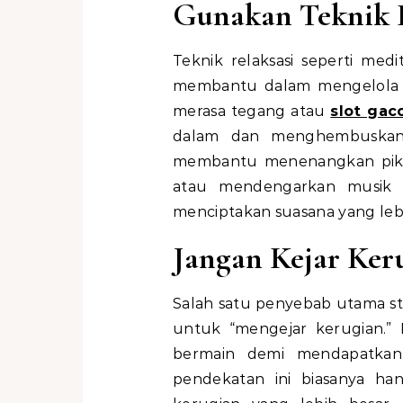
Gunakan Teknik R
Teknik relaksasi seperti medi
membantu dalam mengelola st
merasa tegang atau
slot gac
dalam dan menghembuskanny
membantu menenangkan pikira
atau mendengarkan musik
menciptakan suasana yang lebi
Jangan Kejar Ker
Salah satu penyebab utama str
untuk “mengejar kerugian.” 
bermain demi mendapatkan
pendekatan ini biasanya h