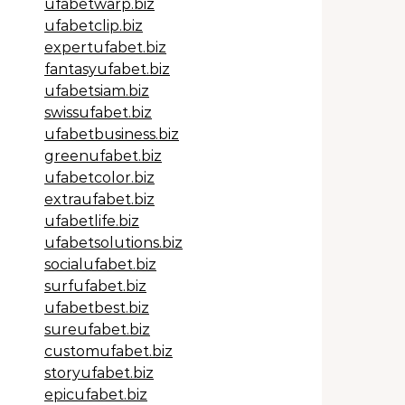
ufabetwarp.biz
ufabetclip.biz
expertufabet.biz
fantasyufabet.biz
ufabetsiam.biz
swissufabet.biz
ufabetbusiness.biz
greenufabet.biz
ufabetcolor.biz
extraufabet.biz
ufabetlife.biz
ufabetsolutions.biz
socialufabet.biz
surfufabet.biz
ufabetbest.biz
sureufabet.biz
customufabet.biz
storyufabet.biz
epicufabet.biz