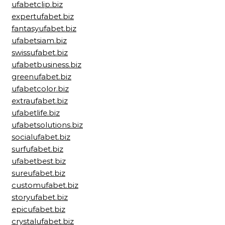
ufabetclip.biz
expertufabet.biz
fantasyufabet.biz
ufabetsiam.biz
swissufabet.biz
ufabetbusiness.biz
greenufabet.biz
ufabetcolor.biz
extraufabet.biz
ufabetlife.biz
ufabetsolutions.biz
socialufabet.biz
surfufabet.biz
ufabetbest.biz
sureufabet.biz
customufabet.biz
storyufabet.biz
epicufabet.biz
crystalufabet.biz