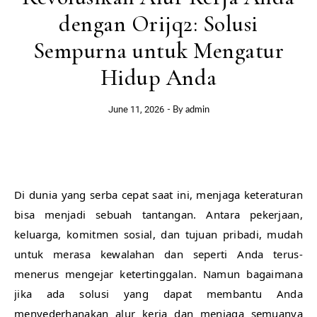
dengan Orijq2: Solusi
Sempurna untuk Mengatur
Hidup Anda
June 11, 2026
- By
admin
Di dunia yang serba cepat saat ini, menjaga keteraturan
bisa menjadi sebuah tantangan. Antara pekerjaan,
keluarga, komitmen sosial, dan tujuan pribadi, mudah
untuk merasa kewalahan dan seperti Anda terus-
menerus mengejar ketertinggalan. Namun bagaimana
jika ada solusi yang dapat membantu Anda
menyederhanakan alur kerja dan menjaga semuanya