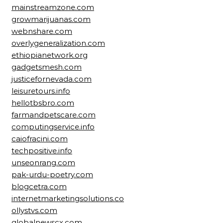
mainstreamzone.com
growmarijuanas.com
webnshare.com
overlygeneralization.com
ethiopianetwork.org
gadgetsmesh.com
justicefornevada.com
leisuretours.info
hellotbsbro.com
farmandpetscare.com
computingservice.info
caiofracini.com
techpositive.info
unseonrang.com
pak-urdu-poetry.com
blogcetra.com
internetmarketingsolutions.co
ollystvs.com
globalnewscx.com