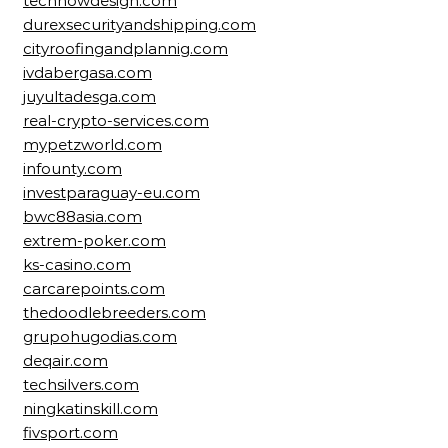
technowdesign.com
durexsecurityandshipping.com
cityroofingandplannig.com
ivdabergasa.com
juyultadesga.com
real-crypto-services.com
mypetzworld.com
infounty.com
investparaguay-eu.com
bwc88asia.com
extrem-poker.com
ks-casino.com
carcarepoints.com
thedoodlebreeders.com
grupohugodias.com
deqair.com
techsilvers.com
ningkatinskill.com
fivsport.com