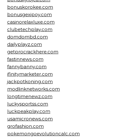
bonuskorokee.com
bonusgexipoy.com
casinorelaxluxe.com
clubetechplay.com
domdombd.com
dailyplayz.com
getprocrackhere.com
fastinnews.com
fannybanny.com
ifinitymarketer.com
jackpotkoning.com
modlinknetworks.com
longtimenewz.com
luckysportss.com
luckpeakplay.com
usamicronews.com
grofashion.com
pokemongoevolutioncalc.com