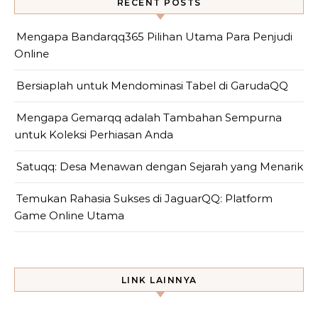
RECENT POSTS
Mengapa Bandarqq365 Pilihan Utama Para Penjudi
Online
Bersiaplah untuk Mendominasi Tabel di GarudaQQ
Mengapa Gemarqq adalah Tambahan Sempurna
untuk Koleksi Perhiasan Anda
Satuqq: Desa Menawan dengan Sejarah yang Menarik
Temukan Rahasia Sukses di JaguarQQ: Platform
Game Online Utama
LINK LAINNYA