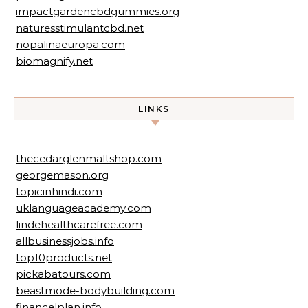
impactgardencbdgummies.org
naturesstimulantcbd.net
nopalinaeuropa.com
biomagnify.net
LINKS
thecedarglenmaltshop.com
georgemason.org
topicinhindi.com
uklanguageacademy.com
lindehealthcarefree.com
allbusinessjobs.info
top10products.net
pickabatours.com
beastmode-bodybuilding.com
financelplan.info