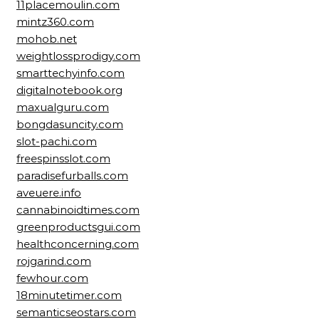
11placemoulin.com
mintz360.com
mohob.net
weightlossprodigy.com
smarttechyinfo.com
digitalnotebook.org
maxualguru.com
bongdasuncity.com
slot-pachi.com
freespinsslot.com
paradisefurballs.com
aveuere.info
cannabinoidtimes.com
greenproductsgui.com
healthconcerning.com
rojgarind.com
fewhour.com
18minutetimer.com
semanticseostars.com