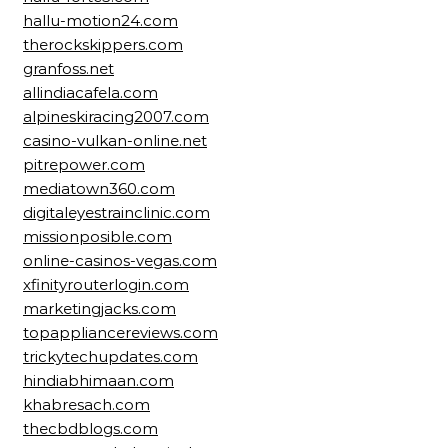
hallu-motion24.com
therockskippers.com
granfoss.net
allindiacafela.com
alpineskiracing2007.com
casino-vulkan-online.net
pitrepower.com
mediatown360.com
digitaleyestrainclinic.com
missionposible.com
online-casinos-vegas.com
xfinityrouterlogin.com
marketingjacks.com
topappliancereviews.com
trickytechupdates.com
hindiabhimaan.com
khabresach.com
thecbdblogs.com