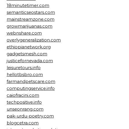
18minutetimer.com
semanticseostars.com
mainstreamzone.com
growmarijuanas.com
webnshare.com
overlygeneralization.com
ethiopianetwork.org
gadgetsmesh.com
justicefornevada.com
leisuretours.info
hellotbsbro.com
farmandpetscare.com
computingservice.info
caiofracini.com
techpositive.info
unseonrang.com
pak-urdu-poetry.com
blogcetra.com