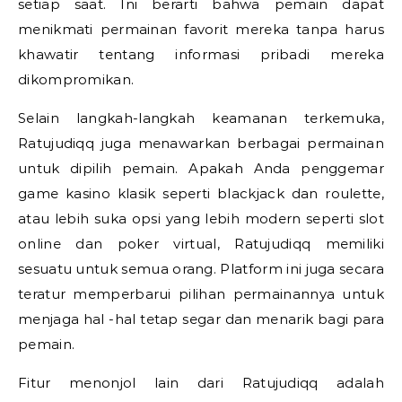
setiap saat. Ini berarti bahwa pemain dapat
menikmati permainan favorit mereka tanpa harus
khawatir tentang informasi pribadi mereka
dikompromikan.
Selain langkah-langkah keamanan terkemuka,
Ratujudiqq juga menawarkan berbagai permainan
untuk dipilih pemain. Apakah Anda penggemar
game kasino klasik seperti blackjack dan roulette,
atau lebih suka opsi yang lebih modern seperti slot
online dan poker virtual, Ratujudiqq memiliki
sesuatu untuk semua orang. Platform ini juga secara
teratur memperbarui pilihan permainannya untuk
menjaga hal -hal tetap segar dan menarik bagi para
pemain.
Fitur menonjol lain dari Ratujudiqq adalah