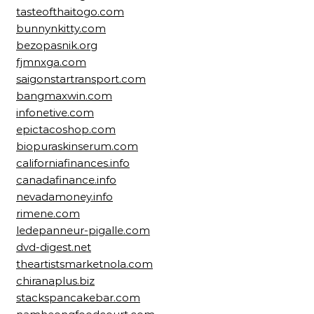
tasteofthaitogo.com
bunnynkitty.com
bezopasnik.org
fjmnxga.com
saigonstartransport.com
bangmaxwin.com
infonetive.com
epictacoshop.com
biopuraskinserum.com
californiafinances.info
canadafinance.info
nevadamoney.info
rimene.com
ledepanneur-pigalle.com
dvd-digest.net
theartistsmarketnola.com
chiranaplus.biz
stackspancakebar.com