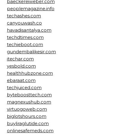
baeckereiweber.com
peoplemagazine.info
techashes.com
canyouwash.co
havadisantalya.com
techdtimes.com
techieboot.com
gundembalikesir.com
itechar.com
yesbold.com
healthhubzone.com
ebaraat.com
techjuiced.com
byteboosttech.com
magnexushub.com
virtuogoweb.com
biglotshours.com
buyliraglutide.com
onlinesafemeds.com