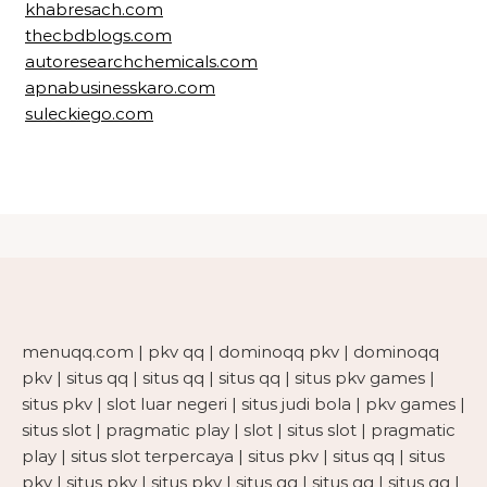
khabresach.com
thecbdblogs.com
autoresearchchemicals.com
apnabusinesskaro.com
suleckiego.com
menuqq.com
|
pkv qq
|
dominoqq pkv
|
dominoqq
pkv
|
situs qq
|
situs qq
|
situs qq
|
situs pkv games
|
situs pkv
|
slot luar negeri
|
situs judi bola
|
pkv games
|
situs slot
|
pragmatic play
|
slot
|
situs slot
|
pragmatic
play
|
situs slot terpercaya
|
situs pkv
|
situs qq
|
situs
pkv
|
situs pkv
|
situs pkv
|
situs qq
|
situs qq
|
situs qq
|