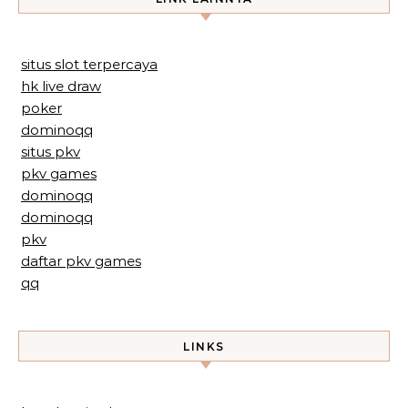
situs slot terpercaya
hk live draw
poker
dominoqq
situs pkv
pkv games
dominoqq
dominoqq
pkv
daftar pkv games
qq
LINKS