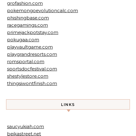
grofashion.com
pokemongoevolutioncalc.com
phishingbase.com
racegamings.com
primejackpotstay.com
pokugaa.com
playvaultgame.com
playgrandresorts.com
romsportal.com
sportsdocfestival.com
shestylestore.com
thingsiwontfinish.com
LINKS
saucyukiah.com
beikastreet.net