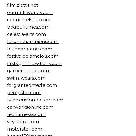
filmizlettir.net
ourmultiworlds.com
cooncreekclub.org
pegpufftimes.com
celestia-arts.com
forumchampions.com
bluebargames.com
festivaldelamalou.com
firstsigninnovations.com
garberdodge.com
swim-wears.com
forgrantedmedia.com
peolpstar.com
tylerscustomdesign.com
carworksonline.com
techtimesss.com
virylstore.com
motorstell.com