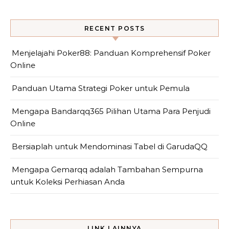
RECENT POSTS
Menjelajahi Poker88: Panduan Komprehensif Poker
Online
Panduan Utama Strategi Poker untuk Pemula
Mengapa Bandarqq365 Pilihan Utama Para Penjudi
Online
Bersiaplah untuk Mendominasi Tabel di GarudaQQ
Mengapa Gemarqq adalah Tambahan Sempurna
untuk Koleksi Perhiasan Anda
LINK LAINNYA