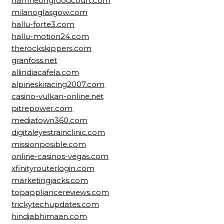
namheongfoodcourt.com
milanoglasgow.com
hallu-forte3.com
hallu-motion24.com
therockskippers.com
granfoss.net
allindiacafela.com
alpineskiracing2007.com
casino-vulkan-online.net
pitrepower.com
mediatown360.com
digitaleyestrainclinic.com
missionposible.com
online-casinos-vegas.com
xfinityrouterlogin.com
marketingjacks.com
topappliancereviews.com
trickytechupdates.com
hindiabhimaan.com