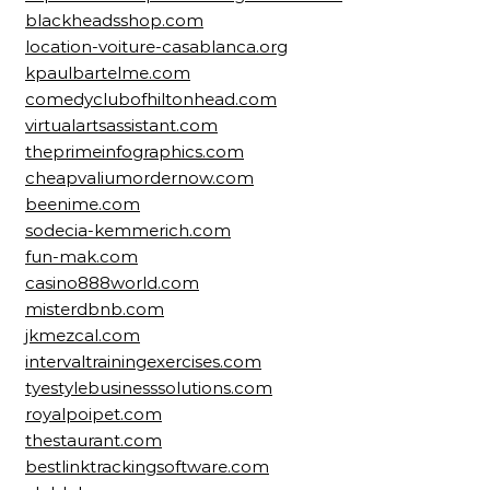
blackheadsshop.com
location-voiture-casablanca.org
kpaulbartelme.com
comedyclubofhiltonhead.com
virtualartsassistant.com
theprimeinfographics.com
cheapvaliumordernow.com
beenime.com
sodecia-kemmerich.com
fun-mak.com
casino888world.com
misterdbnb.com
jkmezcal.com
intervaltrainingexercises.com
tyestylebusinesssolutions.com
royalpoipet.com
thestaurant.com
bestlinktrackingsoftware.com