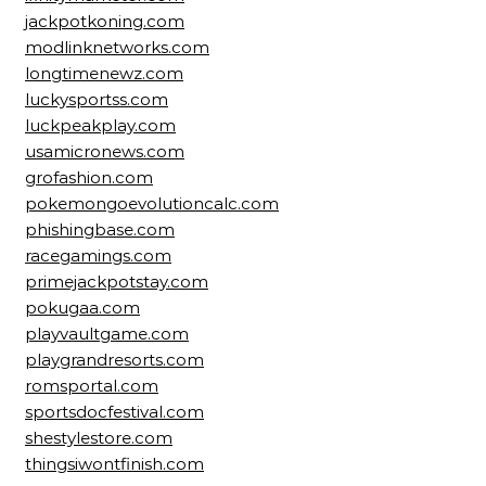
jackpotkoning.com
modlinknetworks.com
longtimenewz.com
luckysportss.com
luckpeakplay.com
usamicronews.com
grofashion.com
pokemongoevolutioncalc.com
phishingbase.com
racegamings.com
primejackpotstay.com
pokugaa.com
playvaultgame.com
playgrandresorts.com
romsportal.com
sportsdocfestival.com
shestylestore.com
thingsiwontfinish.com