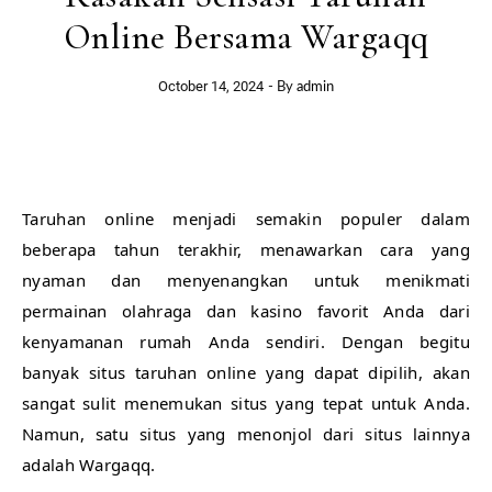
Online Bersama Wargaqq
October 14, 2024
- By
admin
Taruhan online menjadi semakin populer dalam
beberapa tahun terakhir, menawarkan cara yang
nyaman dan menyenangkan untuk menikmati
permainan olahraga dan kasino favorit Anda dari
kenyamanan rumah Anda sendiri. Dengan begitu
banyak situs taruhan online yang dapat dipilih, akan
sangat sulit menemukan situs yang tepat untuk Anda.
Namun, satu situs yang menonjol dari situs lainnya
adalah Wargaqq.