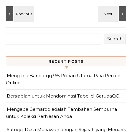
Search
RECENT POSTS
Mengapa Bandarqq365 Pilihan Utama Para Penjudi
Online
Bersiaplah untuk Mendominasi Tabel di GarudaQQ
Mengapa Gemarqq adalah Tambahan Sempurna
untuk Koleksi Perhiasan Anda
Satuqq: Desa Menawan dengan Sejarah yang Menarik