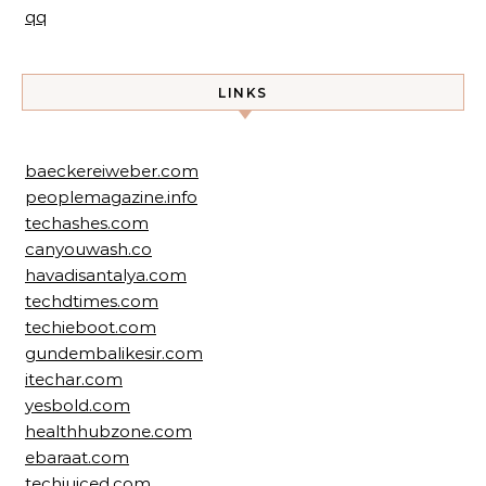
qq
LINKS
baeckereiweber.com
peoplemagazine.info
techashes.com
canyouwash.co
havadisantalya.com
techdtimes.com
techieboot.com
gundembalikesir.com
itechar.com
yesbold.com
healthhubzone.com
ebaraat.com
techjuiced.com