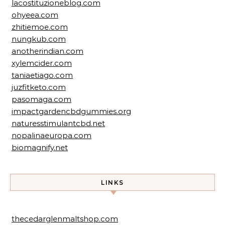
lacostituzioneblog.com
ohyeea.com
zhitiemoe.com
nungkub.com
anotherindian.com
xylemcider.com
taniaetiago.com
juzfitketo.com
pasomaga.com
impactgardencbdgummies.org
naturesstimulantcbd.net
nopalinaeuropa.com
biomagnify.net
LINKS
thecedarglenmaltshop.com