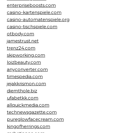
enterpriseboosts.com
casino-kartenspiele.com
casino-automatenspiele.org
casino-tischspiele.com
otbody.com
jamestrust.net
trenz24.com
skipworking.com
loizbeauty.com
anyconverter.com
timespedia.com
jejakkrismon.com
diemthole.biz
ufabetkk.com
allquickmedia.com
technewsgazette.com
pureglowfacecream.com
kingofherrings.com