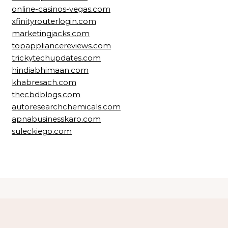
online-casinos-vegas.com
xfinityrouterlogin.com
marketingjacks.com
topappliancereviews.com
trickytechupdates.com
hindiabhimaan.com
khabresach.com
thecbdblogs.com
autoresearchchemicals.com
apnabusinesskaro.com
suleckiego.com