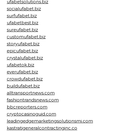
ufabetsolutions.biz
socialufabet.biz
surfufabet.biz
ufabetbest.biz
sureufabet.biz
customufabet.biz
storyufabet.biz
epicufabet.biz
crystalufabet.biz
ufabetok.biz
everufabet.biz
crowdufabet.biz
buildufabet.biz
alltransportnews.com
fashiontrandsnews.com
bbcreporters.com
cryptocasinoguid.com
leadingedgemarketingsolutionsmi.com
kastratigeneralcontractinginc.co