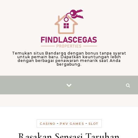
Skip to content
Temukan situs Bandarqq dengan bonus tanpa syarat
untuk pemain baru. Dapatkan keuntungan lebih
dengan berbagai penawaran menarik saat Anda
bergabung.
-
-
CASINO
PKV GAMES
SLOT
Rasakan Sensasi Taruhan