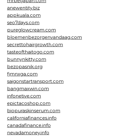
mrbetjapan.com
anewentity.biz
appkuala.com
seo7days.com
pureglowcream.com
bloemenbezorgenvandaag.com
secrettohairgrowth.com
tasteofthaitogo.com
bunnynkitty.com
bezopasnik.org
fjmnxga.com
saigonstartransport.com
bangmaxwin.com
infonetive.com
epictacoshop.com
biopuraskinserum.com
californiafinances.info
canadafinance.info
nevadamoney.info