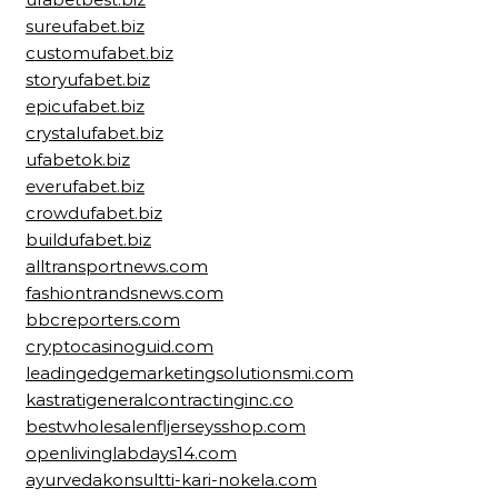
sureufabet.biz
customufabet.biz
storyufabet.biz
epicufabet.biz
crystalufabet.biz
ufabetok.biz
everufabet.biz
crowdufabet.biz
buildufabet.biz
alltransportnews.com
fashiontrandsnews.com
bbcreporters.com
cryptocasinoguid.com
leadingedgemarketingsolutionsmi.com
kastratigeneralcontractinginc.co
bestwholesalenfljerseysshop.com
openlivinglabdays14.com
ayurvedakonsultti-kari-nokela.com