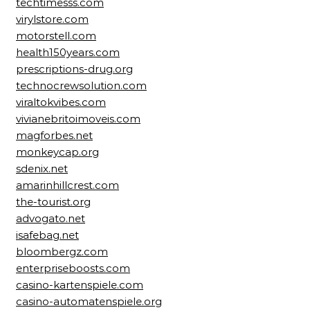
techtimesss.com
virylstore.com
motorstell.com
health150years.com
prescriptions-drug.org
technocrewsolution.com
viraltokvibes.com
vivianebritoimoveis.com
magforbes.net
monkeycap.org
sdenix.net
amarinhillcrest.com
the-tourist.org
advogato.net
isafebag.net
bloombergz.com
enterpriseboosts.com
casino-kartenspiele.com
casino-automatenspiele.org