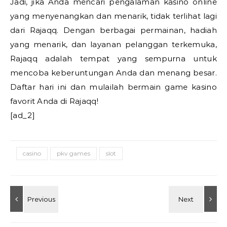
Jadi, jika Anda mencari pengalaman kasino online
yang menyenangkan dan menarik, tidak terlihat lagi
dari Rajaqq. Dengan berbagai permainan, hadiah
yang menarik, dan layanan pelanggan terkemuka,
Rajaqq adalah tempat yang sempurna untuk
mencoba keberuntungan Anda dan menang besar.
Daftar hari ini dan mulailah bermain game kasino
favorit Anda di Rajaqq!
[ad_2]
casino
pkv games
slot