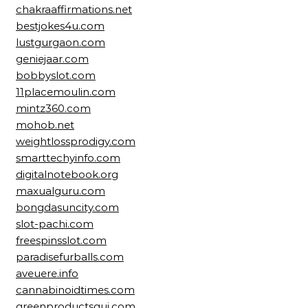
chakraaffirmations.net
bestjokes4u.com
lustgurgaon.com
geniejaar.com
bobbyslot.com
11placemoulin.com
mintz360.com
mohob.net
weightlossprodigy.com
smarttechyinfo.com
digitalnotebook.org
maxualguru.com
bongdasuncity.com
slot-pachi.com
freespinsslot.com
paradisefurballs.com
aveuere.info
cannabinoidtimes.com
greenproductsgui.com