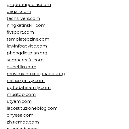
grupohugodias.com
deqair.com
techsilvers.com
ningkatinskill.com
fivsport.com
templatedzine.com
lawinfoadvice.com
phenqdietplan.org
sumnercafe.com
dunetflix.com
movimientoindignados.org
milfxxxpussy.com
uptodatefamily.com
musitop.com
utyam.com
lacostituzioneblog.com
ohyeea.com
zhitiemoe.com
nungkub.com