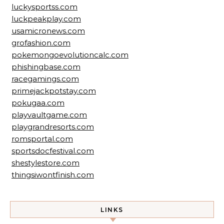
luckysportss.com
luckpeakplay.com
usamicronews.com
grofashion.com
pokemongoevolutioncalc.com
phishingbase.com
racegamings.com
primejackpotstay.com
pokugaa.com
playvaultgame.com
playgrandresorts.com
romsportal.com
sportsdocfestival.com
shestylestore.com
thingsiwontfinish.com
LINKS