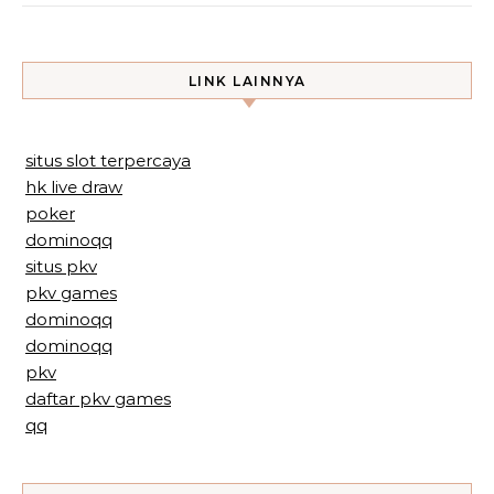
LINK LAINNYA
situs slot terpercaya
hk live draw
poker
dominoqq
situs pkv
pkv games
dominoqq
dominoqq
pkv
daftar pkv games
qq