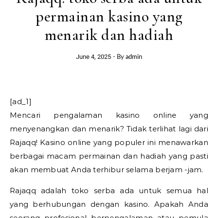
permainan kasino yang
menarik dan hadiah
June 4, 2025
- By
admin
[ad_1]
Mencari pengalaman kasino online yang
menyenangkan dan menarik? Tidak terlihat lagi dari
Rajaqq! Kasino online yang populer ini menawarkan
berbagai macam permainan dan hadiah yang pasti
akan membuat Anda terhibur selama berjam -jam.
Rajaqq adalah toko serba ada untuk semua hal
yang berhubungan dengan kasino. Apakah Anda
seorang profesional berpengalaman atau pemula