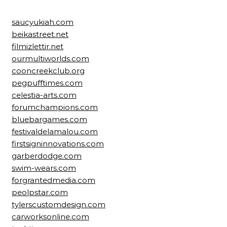
saucyukiah.com
beikastreet.net
filmizlettir.net
ourmultiworlds.com
cooncreekclub.org
pegpufftimes.com
celestia-arts.com
forumchampions.com
bluebargames.com
festivaldelamalou.com
firstsigninnovations.com
garberdodge.com
swim-wears.com
forgrantedmedia.com
peolpstar.com
tylerscustomdesign.com
carworksonline.com