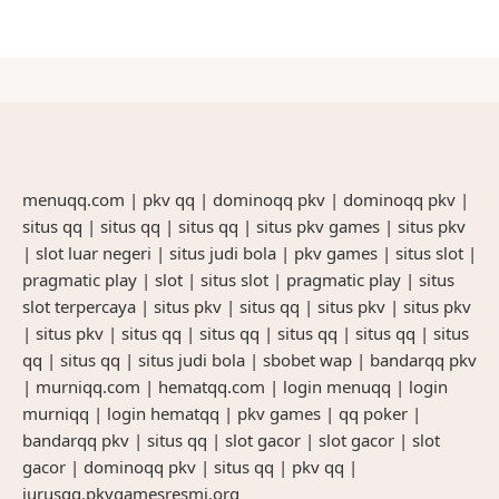
menuqq.com
|
pkv qq
|
dominoqq pkv
|
dominoqq pkv
|
situs qq
|
situs qq
|
situs qq
|
situs pkv games
|
situs pkv
|
slot luar negeri
|
situs judi bola
|
pkv games
|
situs slot
|
pragmatic play
|
slot
|
situs slot
|
pragmatic play
|
situs
slot terpercaya
|
situs pkv
|
situs qq
|
situs pkv
|
situs pkv
|
situs pkv
|
situs qq
|
situs qq
|
situs qq
|
situs qq
|
situs
qq
|
situs qq
|
situs judi bola
|
sbobet wap
|
bandarqq pkv
|
murniqq.com
|
hematqq.com
|
login menuqq
|
login
murniqq
|
login hematqq
|
pkv games
|
qq poker
|
bandarqq pkv
|
situs qq
|
slot gacor
|
slot gacor
|
slot
gacor
|
dominoqq pkv
|
situs qq
|
pkv qq
|
jurusqq.pkvgamesresmi.org