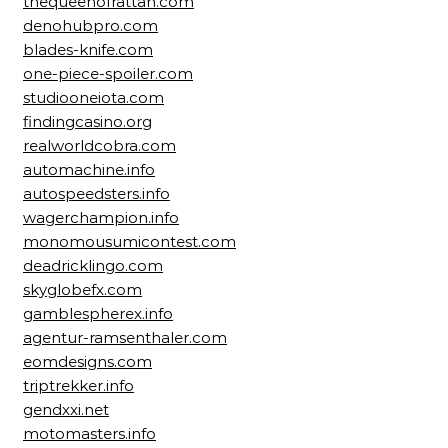
thequeenofrattan.com
denohubpro.com
blades-knife.com
one-piece-spoiler.com
studiooneiota.com
findingcasino.org
realworldcobra.com
automachine.info
autospeedsters.info
wagerchampion.info
monomousumicontest.com
deadricklingo.com
skyglobefx.com
gamblespherex.info
agentur-ramsenthaler.com
eomdesigns.com
triptrekker.info
gendxxi.net
motomasters.info