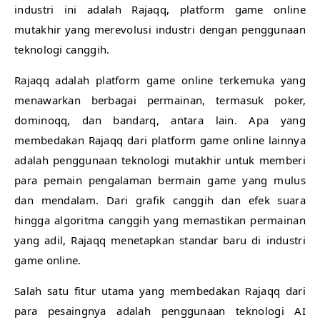
industri ini adalah Rajaqq, platform game online
mutakhir yang merevolusi industri dengan penggunaan
teknologi canggih.
Rajaqq adalah platform game online terkemuka yang
menawarkan berbagai permainan, termasuk poker,
dominoqq, dan bandarq, antara lain. Apa yang
membedakan Rajaqq dari platform game online lainnya
adalah penggunaan teknologi mutakhir untuk memberi
para pemain pengalaman bermain game yang mulus
dan mendalam. Dari grafik canggih dan efek suara
hingga algoritma canggih yang memastikan permainan
yang adil, Rajaqq menetapkan standar baru di industri
game online.
Salah satu fitur utama yang membedakan Rajaqq dari
para pesaingnya adalah penggunaan teknologi AI