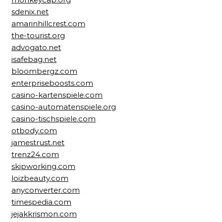
sdenix.net
amarinhillcrest.com
the-tourist.org
advogato.net
isafebag.net
bloombergz.com
enterpriseboosts.com
casino-kartenspiele.com
casino-automatenspiele.org
casino-tischspiele.com
otbody.com
jamestrust.net
trenz24.com
skipworking.com
loizbeauty.com
anyconverter.com
timespedia.com
jejakkrismon.com