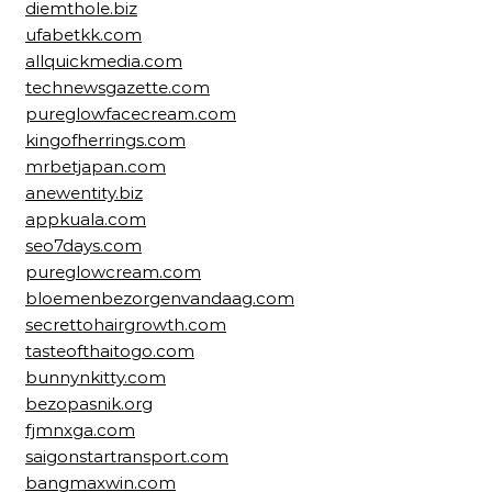
diemthole.biz
ufabetkk.com
allquickmedia.com
technewsgazette.com
pureglowfacecream.com
kingofherrings.com
mrbetjapan.com
anewentity.biz
appkuala.com
seo7days.com
pureglowcream.com
bloemenbezorgenvandaag.com
secrettohairgrowth.com
tasteofthaitogo.com
bunnynkitty.com
bezopasnik.org
fjmnxga.com
saigonstartransport.com
bangmaxwin.com