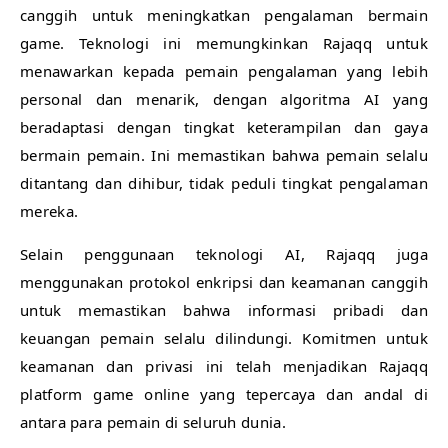
canggih untuk meningkatkan pengalaman bermain
game. Teknologi ini memungkinkan Rajaqq untuk
menawarkan kepada pemain pengalaman yang lebih
personal dan menarik, dengan algoritma AI yang
beradaptasi dengan tingkat keterampilan dan gaya
bermain pemain. Ini memastikan bahwa pemain selalu
ditantang dan dihibur, tidak peduli tingkat pengalaman
mereka.
Selain penggunaan teknologi AI, Rajaqq juga
menggunakan protokol enkripsi dan keamanan canggih
untuk memastikan bahwa informasi pribadi dan
keuangan pemain selalu dilindungi. Komitmen untuk
keamanan dan privasi ini telah menjadikan Rajaqq
platform game online yang tepercaya dan andal di
antara para pemain di seluruh dunia.