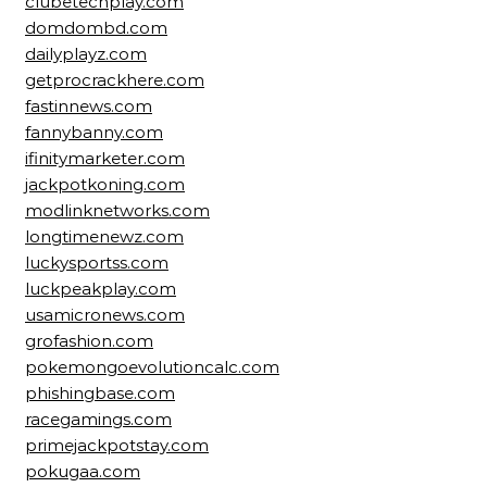
clubetechplay.com
domdombd.com
dailyplayz.com
getprocrackhere.com
fastinnews.com
fannybanny.com
ifinitymarketer.com
jackpotkoning.com
modlinknetworks.com
longtimenewz.com
luckysportss.com
luckpeakplay.com
usamicronews.com
grofashion.com
pokemongoevolutioncalc.com
phishingbase.com
racegamings.com
primejackpotstay.com
pokugaa.com