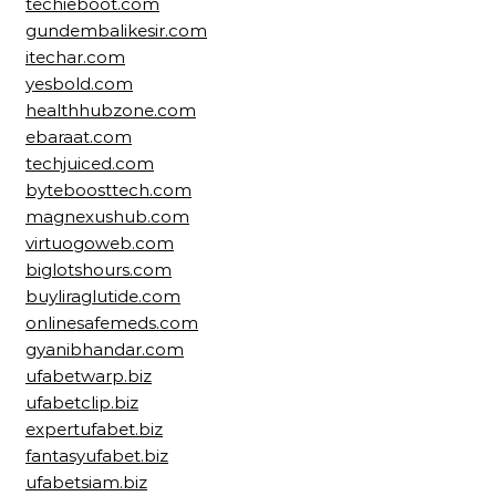
techieboot.com
gundembalikesir.com
itechar.com
yesbold.com
healthhubzone.com
ebaraat.com
techjuiced.com
byteboosttech.com
magnexushub.com
virtuogoweb.com
biglotshours.com
buyliraglutide.com
onlinesafemeds.com
gyanibhandar.com
ufabetwarp.biz
ufabetclip.biz
expertufabet.biz
fantasyufabet.biz
ufabetsiam.biz