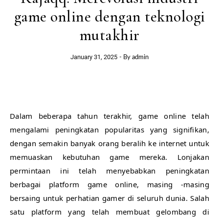
game online dengan teknologi
mutakhir
January 31, 2025
- By
admin
Dalam beberapa tahun terakhir, game online telah
mengalami peningkatan popularitas yang signifikan,
dengan semakin banyak orang beralih ke internet untuk
memuaskan kebutuhan game mereka. Lonjakan
permintaan ini telah menyebabkan peningkatan
berbagai platform game online, masing -masing
bersaing untuk perhatian gamer di seluruh dunia. Salah
satu platform yang telah membuat gelombang di