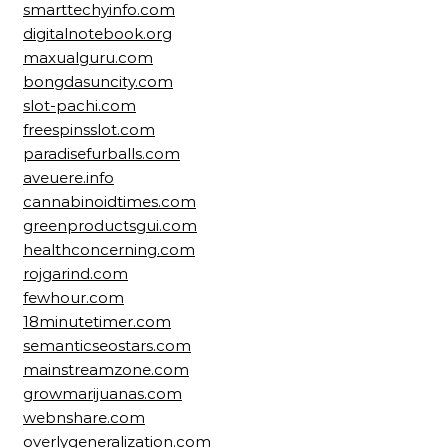
smarttechyinfo.com
digitalnotebook.org
maxualguru.com
bongdasuncity.com
slot-pachi.com
freespinsslot.com
paradisefurballs.com
aveuere.info
cannabinoidtimes.com
greenproductsgui.com
healthconcerning.com
rojgarind.com
fewhour.com
18minutetimer.com
semanticseostars.com
mainstreamzone.com
growmarijuanas.com
webnshare.com
overlygeneralization.com