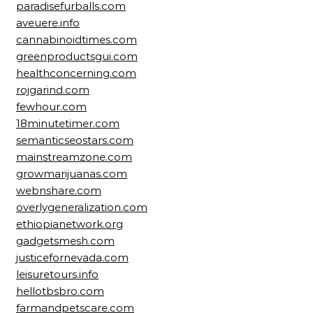
paradisefurballs.com
aveuere.info
cannabinoidtimes.com
greenproductsgui.com
healthconcerning.com
rojgarind.com
fewhour.com
18minutetimer.com
semanticseostars.com
mainstreamzone.com
growmarijuanas.com
webnshare.com
overlygeneralization.com
ethiopianetwork.org
gadgetsmesh.com
justicefornevada.com
leisuretours.info
hellotbsbro.com
farmandpetscare.com