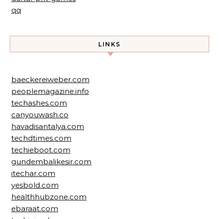
qq
LINKS
baeckereiweber.com
peoplemagazine.info
techashes.com
canyouwash.co
havadisantalya.com
techdtimes.com
techieboot.com
gundembalikesir.com
itechar.com
yesbold.com
healthhubzone.com
ebaraat.com