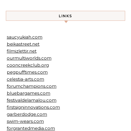
LINKS
saucyukiah.com
beikastreet.net
filmizlettir.net
ourmultiworlds.com
cooncreekclub.org
pegpufftimes.com
celestia-arts.com
forumchampions.com
bluebargames.com
festivaldelamalou.com
firstsigninnovations.com
garberdodge.com
swim-wears.com
forgrantedmedia.com