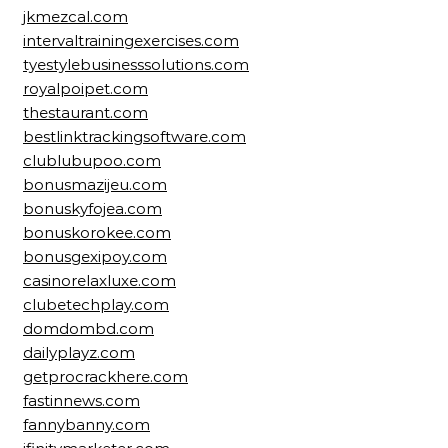
jkmezcal.com
intervaltrainingexercises.com
tyestylebusinesssolutions.com
royalpoipet.com
thestaurant.com
bestlinktrackingsoftware.com
clublubupoo.com
bonusmazijeu.com
bonuskyfojea.com
bonuskorokee.com
bonusgexipoy.com
casinorelaxluxe.com
clubetechplay.com
domdombd.com
dailyplayz.com
getprocrackhere.com
fastinnews.com
fannybanny.com