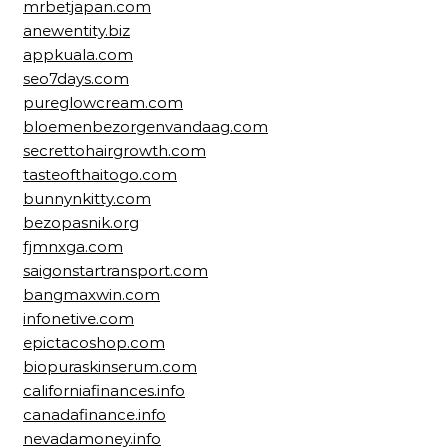
mrbetjapan.com
anewentity.biz
appkuala.com
seo7days.com
pureglowcream.com
bloemenbezorgenvandaag.com
secrettohairgrowth.com
tasteofthaitogo.com
bunnynkitty.com
bezopasnik.org
fjmnxga.com
saigonstartransport.com
bangmaxwin.com
infonetive.com
epictacoshop.com
biopuraskinserum.com
californiafinances.info
canadafinance.info
nevadamoney.info