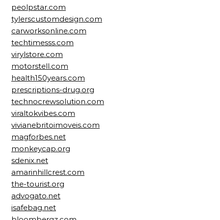
peolpstar.com
tylerscustomdesign.com
carworksonline.com
techtimesss.com
virylstore.com
motorstell.com
health150years.com
prescriptions-drug.org
technocrewsolution.com
viraltokvibes.com
vivianebritoimoveis.com
magforbes.net
monkeycap.org
sdenix.net
amarinhillcrest.com
the-tourist.org
advogato.net
isafebag.net
bloombergz.com