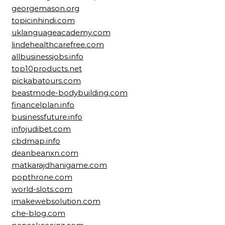
georgemason.org
topicinhindi.com
uklanguageacademy.com
lindehealthcarefree.com
allbusinessjobs.info
top10products.net
pickabatours.com
beastmode-bodybuilding.com
financelplan.info
businessfuture.info
infojudibet.com
cbdmap.info
deanbeanxn.com
matkarajdhanigame.com
popthrone.com
world-slots.com
imakewebsolution.com
che-blog.com