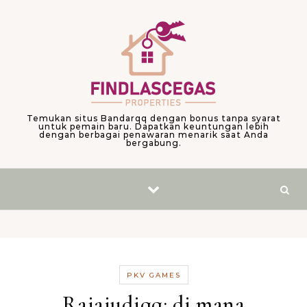
Skip to content
Temukan situs Bandarqq dengan bonus tanpa syarat
untuk pemain baru. Dapatkan keuntungan lebih
dengan berbagai penawaran menarik saat Anda
bergabung.
PKV GAMES
Rajajudiqq: di mana