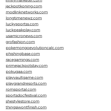
ifinitymarketer.com
jackpotkoning.com
modlinknetworks.com
longtimenewz.com
luckysportss.com
luckpeakplay.com
usamicronews.com
grofashion.com
pokemongoevolutioncalc.com
phishingbase.com
racegamings.com
primejackpotstay.com
pokugaa.com
playvaultgame.com
playgrandresorts.com
romsportal.com
sportsdocfestival.com
shestylestore.com
thingsiwontfinish.com