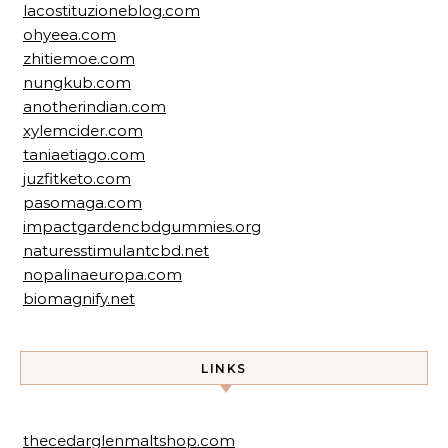
lacostituzioneblog.com
ohyeea.com
zhitiemoe.com
nungkub.com
anotherindian.com
xylemcider.com
taniaetiago.com
juzfitketo.com
pasomaga.com
impactgardencbdgummies.org
naturesstimulantcbd.net
nopalinaeuropa.com
biomagnify.net
LINKS
thecedarglenmaltshop.com