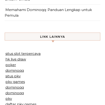
Memahami Dominoqq: Panduan Lengkap untuk
Pemula
LINK LAINNYA
situs slot terpercaya
hk live draw
poker
dominoqq
situs pkv
pkv games
dominoqq
dominoqq
pkv
daftar pkv games