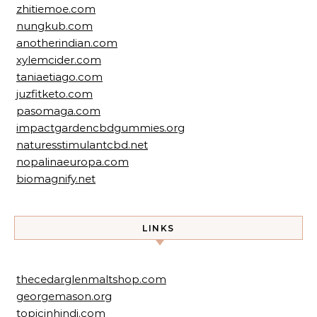
zhitiemoe.com
nungkub.com
anotherindian.com
xylemcider.com
taniaetiago.com
juzfitketo.com
pasomaga.com
impactgardencbdgummies.org
naturesstimulantcbd.net
nopalinaeuropa.com
biomagnify.net
LINKS
thecedarglenmaltshop.com
georgemason.org
topicinhindi.com