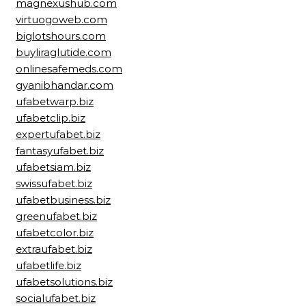
magnexushub.com
virtuogoweb.com
biglotshours.com
buyliraglutide.com
onlinesafemeds.com
gyanibhandar.com
ufabetwarp.biz
ufabetclip.biz
expertufabet.biz
fantasyufabet.biz
ufabetsiam.biz
swissufabet.biz
ufabetbusiness.biz
greenufabet.biz
ufabetcolor.biz
extraufabet.biz
ufabetlife.biz
ufabetsolutions.biz
socialufabet.biz