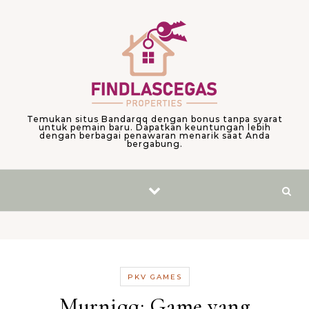
Skip to content
Temukan situs Bandarqq dengan bonus tanpa syarat
untuk pemain baru. Dapatkan keuntungan lebih
dengan berbagai penawaran menarik saat Anda
bergabung.
PKV GAMES
Murniqq: Game yang