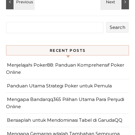
Search
RECENT POSTS
Menjelajahi Poker88: Panduan Komprehensif Poker
Online
Panduan Utama Strategi Poker untuk Pemula
Mengapa Bandarqq365 Pilihan Utama Para Penjudi
Online
Bersiaplah untuk Mendominasi Tabel di GarudaQQ
Mengapa Gemarqq adalah Tambahan Sempurna