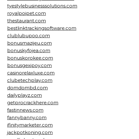
tyestylebusinesssolutions.com
royalpoipet.com
thestaurant.com
bestlinktrackingsoftware.com
clublubupoo.com
bonusmazijeu.com
bonuskyfojea.com
bonuskorokee.com
bonusgexipoy.com
casinorelaxluxe.com
clubetechplay.com
domdombd.com
dailyplayz.com
getprocrackhere.com
fastinnews.com
fannybanny.com
ifinitymarketer.com
jackpotkoning.com