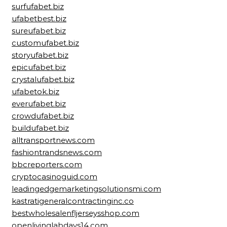
surfufabet.biz
ufabetbest.biz
sureufabet.biz
customufabet.biz
storyufabet.biz
epicufabet.biz
crystalufabet.biz
ufabetok.biz
everufabet.biz
crowdufabet.biz
buildufabet.biz
alltransportnews.com
fashiontrandsnews.com
bbcreporters.com
cryptocasinoguid.com
leadingedgemarketingsolutionsmi.com
kastratigeneralcontractinginc.co
bestwholesalenfljerseysshop.com
openlivinglabdays14.com