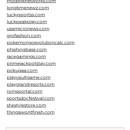
modlinknetworks.com
longtimenewz.com
luckysportss.com
luckpeakplay.com
usamicronews.com
grofashion.com
pokemongoevolutioncalc.com
phishingbase.com
racegamings.com
primejackpotstay.com
pokugaa.com
playvaultgame.com
playgrandresorts.com
romsportal.com
sportsdocfestival.com
shestylestore.com
thingsiwontfinish.com