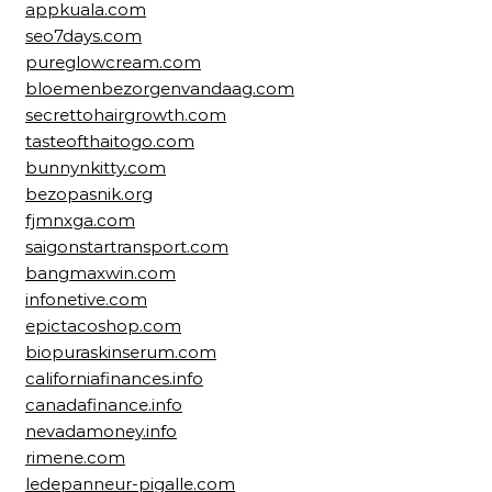
appkuala.com
seo7days.com
pureglowcream.com
bloemenbezorgenvandaag.com
secrettohairgrowth.com
tasteofthaitogo.com
bunnynkitty.com
bezopasnik.org
fjmnxga.com
saigonstartransport.com
bangmaxwin.com
infonetive.com
epictacoshop.com
biopuraskinserum.com
californiafinances.info
canadafinance.info
nevadamoney.info
rimene.com
ledepanneur-pigalle.com