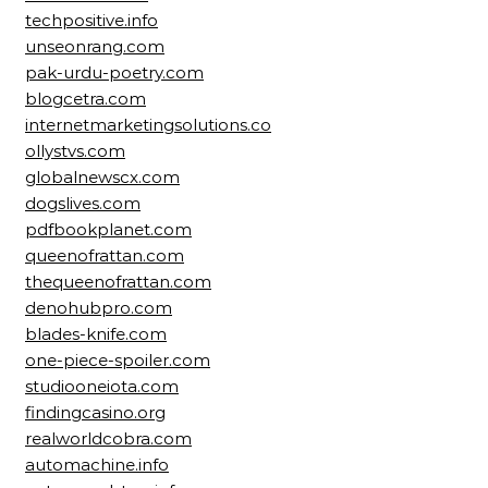
techpositive.info
unseonrang.com
pak-urdu-poetry.com
blogcetra.com
internetmarketingsolutions.co
ollystvs.com
globalnewscx.com
dogslives.com
pdfbookplanet.com
queenofrattan.com
thequeenofrattan.com
denohubpro.com
blades-knife.com
one-piece-spoiler.com
studiooneiota.com
findingcasino.org
realworldcobra.com
automachine.info