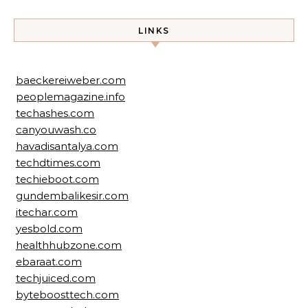
LINKS
baeckereiweber.com
peoplemagazine.info
techashes.com
canyouwash.co
havadisantalya.com
techdtimes.com
techieboot.com
gundembalikesir.com
itechar.com
yesbold.com
healthhubzone.com
ebaraat.com
techjuiced.com
byteboosttech.com