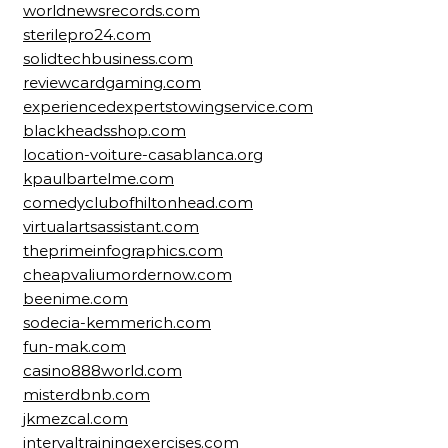
worldnewsrecords.com
sterilepro24.com
solidtechbusiness.com
reviewcardgaming.com
experiencedexpertstowingservice.com
blackheadsshop.com
location-voiture-casablanca.org
kpaulbartelme.com
comedyclubofhiltonhead.com
virtualartsassistant.com
theprimeinfographics.com
cheapvaliumordernow.com
beenime.com
sodecia-kemmerich.com
fun-mak.com
casino888world.com
misterdbnb.com
jkmezcal.com
intervaltrainingexercises.com