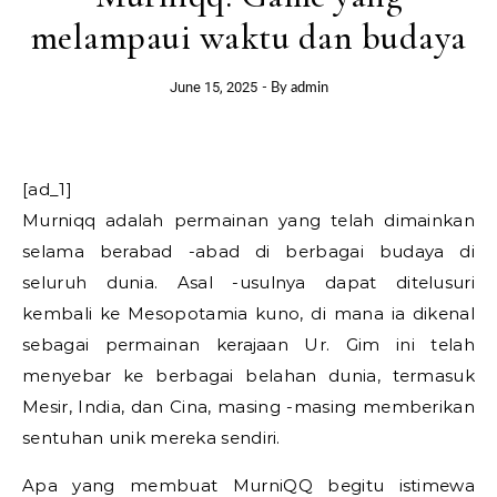
melampaui waktu dan budaya
June 15, 2025
- By
admin
[ad_1]
Murniqq adalah permainan yang telah dimainkan
selama berabad -abad di berbagai budaya di
seluruh dunia. Asal -usulnya dapat ditelusuri
kembali ke Mesopotamia kuno, di mana ia dikenal
sebagai permainan kerajaan Ur. Gim ini telah
menyebar ke berbagai belahan dunia, termasuk
Mesir, India, dan Cina, masing -masing memberikan
sentuhan unik mereka sendiri.
Apa yang membuat MurniQQ begitu istimewa