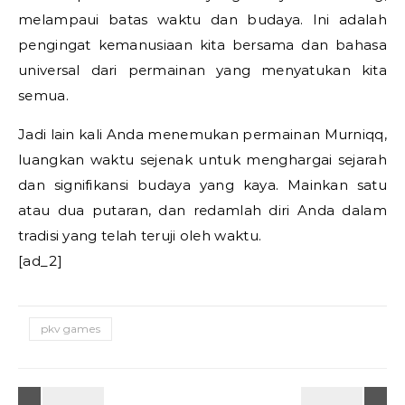
melampaui batas waktu dan budaya. Ini adalah
pengingat kemanusiaan kita bersama dan bahasa
universal dari permainan yang menyatukan kita
semua.
Jadi lain kali Anda menemukan permainan Murniqq,
luangkan waktu sejenak untuk menghargai sejarah
dan signifikansi budaya yang kaya. Mainkan satu
atau dua putaran, dan redamlah diri Anda dalam
tradisi yang telah teruji oleh waktu.
[ad_2]
pkv games