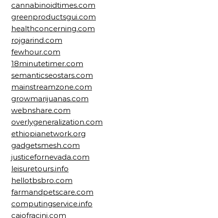
cannabinoidtimes.com
greenproductsgui.com
healthconcerning.com
rojgarind.com
fewhour.com
18minutetimer.com
semanticseostars.com
mainstreamzone.com
growmarijuanas.com
webnshare.com
overlygeneralization.com
ethiopianetwork.org
gadgetsmesh.com
justicefornevada.com
leisuretours.info
hellotbsbro.com
farmandpetscare.com
computingservice.info
caiofracini.com