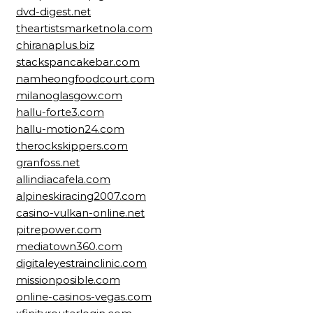
dvd-digest.net
theartistsmarketnola.com
chiranaplus.biz
stackspancakebar.com
namheongfoodcourt.com
milanoglasgow.com
hallu-forte3.com
hallu-motion24.com
therockskippers.com
granfoss.net
allindiacafela.com
alpineskiracing2007.com
casino-vulkan-online.net
pitrepower.com
mediatown360.com
digitaleyestrainclinic.com
missionposible.com
online-casinos-vegas.com