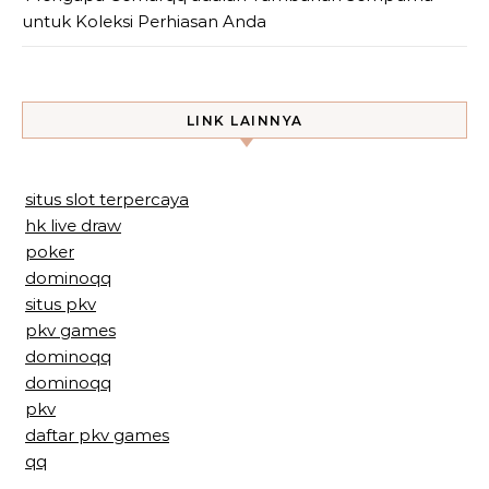
untuk Koleksi Perhiasan Anda
LINK LAINNYA
situs slot terpercaya
hk live draw
poker
dominoqq
situs pkv
pkv games
dominoqq
dominoqq
pkv
daftar pkv games
qq