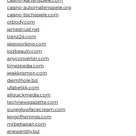
casino-kartenspiele.com
casino-automatenspiele.org
casino-tischspiele.com
otbody.com
jamestrust.net
trenz24.com
skipworking.com
loizbeauty.com
anyconverter.com
timespedia.com
jejakkrismon.com
diemthole.biz
ufabetkk.com
allquickmedia.com
technewsgazette.com
pureglowfacecream.com
kingofherrings.com
mrbetjapan.com
anewentity.biz