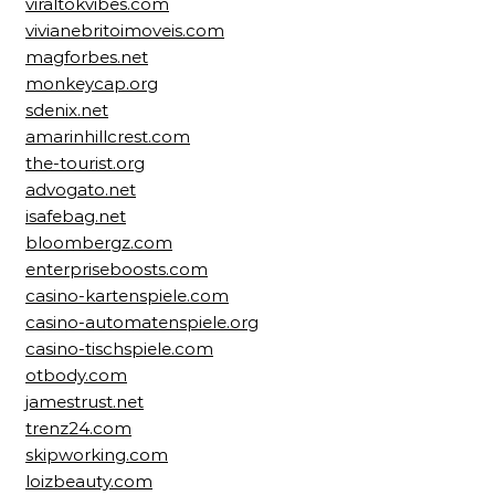
viraltokvibes.com
vivianebritoimoveis.com
magforbes.net
monkeycap.org
sdenix.net
amarinhillcrest.com
the-tourist.org
advogato.net
isafebag.net
bloombergz.com
enterpriseboosts.com
casino-kartenspiele.com
casino-automatenspiele.org
casino-tischspiele.com
otbody.com
jamestrust.net
trenz24.com
skipworking.com
loizbeauty.com