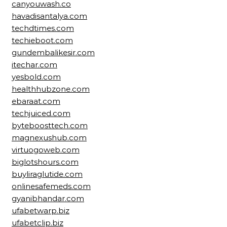
canyouwash.co
havadisantalya.com
techdtimes.com
techieboot.com
gundembalikesir.com
itechar.com
yesbold.com
healthhubzone.com
ebaraat.com
techjuiced.com
byteboosttech.com
magnexushub.com
virtuogoweb.com
biglotshours.com
buyliraglutide.com
onlinesafemeds.com
gyanibhandar.com
ufabetwarp.biz
ufabetclip.biz