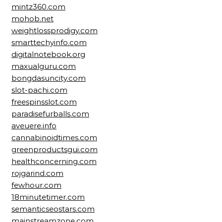
mintz360.com
mohob.net
weightlossprodigy.com
smarttechyinfo.com
digitalnotebook.org
maxualguru.com
bongdasuncity.com
slot-pachi.com
freespinsslot.com
paradisefurballs.com
aveuere.info
cannabinoidtimes.com
greenproductsgui.com
healthconcerning.com
rojgarind.com
fewhour.com
18minutetimer.com
semanticseostars.com
mainstreamzone.com