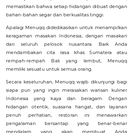
memastikan bahwa setiap hidangan dibuat dengan
bahan-bahan segar dan berkualitas tinggi.
Apalagi Menuqq didedikasikan untuk menampilkan
keragaman masakan Indonesia, dengan masakan
dari seluruh pelosok nusantara. Baik Anda
mendambakan cita rasa khas Sumatera atau
rempah-rempah Bali yang lembut, Menuqq
memiliki sesuatu untuk semua orang.
Secara keseluruhan, Menuqq wajib dikunjungi bagi
siapa pun yang ingin merasakan warisan kuliner
Indonesia yang kaya dan beragam. Dengan
hidangan otentik, suasana hangat, dan layanan
penuh perhatian, restoran ini menawarkan
pengalaman bersantap yang benar-benar
mendalam yang akan membuat Anda