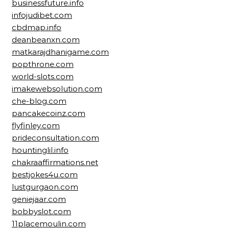
businessfuture.info
infojudibet.com
cbdmap.info
deanbeanxn.com
matkarajdhanigame.com
popthrone.com
world-slots.com
imakewebsolution.com
che-blog.com
pancakecoinz.com
flyfinley.com
prideconsultation.com
hountinglil.info
chakraaffirmations.net
bestjokes4u.com
lustgurgaon.com
geniejaar.com
bobbyslot.com
11placemoulin.com