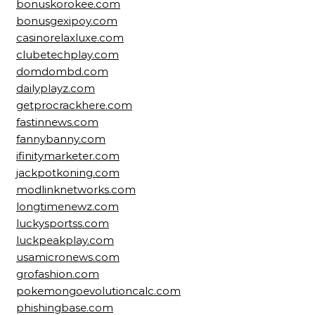
bonuskorokee.com
bonusgexipoy.com
casinorelaxluxe.com
clubetechplay.com
domdombd.com
dailyplayz.com
getprocrackhere.com
fastinnews.com
fannybanny.com
ifinitymarketer.com
jackpotkoning.com
modlinknetworks.com
longtimenewz.com
luckysportss.com
luckpeakplay.com
usamicronews.com
grofashion.com
pokemongoevolutioncalc.com
phishingbase.com