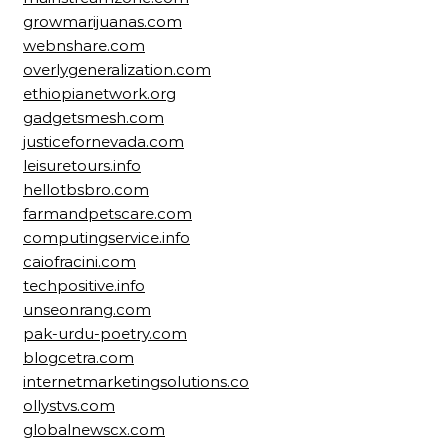
growmarijuanas.com
webnshare.com
overlygeneralization.com
ethiopianetwork.org
gadgetsmesh.com
justicefornevada.com
leisuretours.info
hellotbsbro.com
farmandpetscare.com
computingservice.info
caiofracini.com
techpositive.info
unseonrang.com
pak-urdu-poetry.com
blogcetra.com
internetmarketingsolutions.co
ollystvs.com
globalnewscx.com