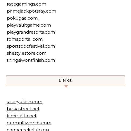
racegamings.com
primejackpotstay.com
pokugaa.com
playvaultgame.com
playgrandresorts.com
romsportal.com
sportsdocfestival.com
shestylestore.com
thingsiwontfinish.com
LINKS
saucyukiah.com
beikastreet.net
filmizlettir.net
ourmultiworlds.com
cooncreekclub.org