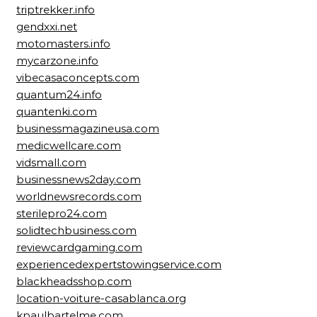
triptrekker.info
gendxxi.net
motomasters.info
mycarzone.info
vibecasaconcepts.com
quantum24.info
quantenki.com
businessmagazineusa.com
medicwellcare.com
vidsmall.com
businessnews2day.com
worldnewsrecords.com
sterilepro24.com
solidtechbusiness.com
reviewcardgaming.com
experiencedexpertstowingservice.com
blackheadsshop.com
location-voiture-casablanca.org
kpaulbartelme.com