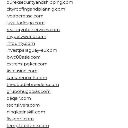
durexsecurityandshipping.com
cityroofingandplannig.com
ivdabergasa.com
juyultadesga.com
real-crypto-services.com
mypetzworld.com
infounty.com
investparaguay-eu.com
bwc88asia.com
extrem-poker.com
ks-casino.com
carcarepoints.com
thedoodlebreeders.com
grupohugodias.com
deqair.com
techsilvers.com
ningkatinskill.com
fivsport.com
templatedzine.com