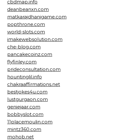
cbdmap.info
deanbeanxn.com
matkarajdhanigame.com
popthrone.com
world-slots.com
imakewebsolution.com
che-blog.com
pancakecoinz.com
flyfinley.com
prideconsultation.com
hountinglil.info
chakraaffirmations.net
bestjokes4u.com
lustgurgaon.com
geniejaar.com
bobbyslot.com
11placemoulin.com
mintz360.com
mohob.net