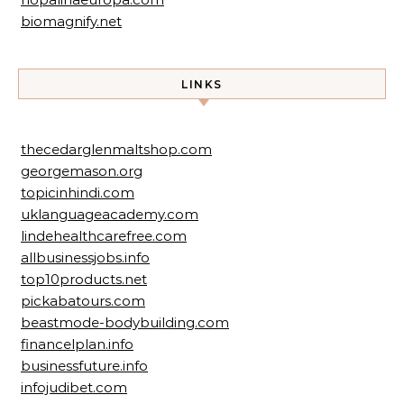
biomagnify.net
LINKS
thecedarglenmaltshop.com
georgemason.org
topicinhindi.com
uklanguageacademy.com
lindehealthcarefree.com
allbusinessjobs.info
top10products.net
pickabatours.com
beastmode-bodybuilding.com
financelplan.info
businessfuture.info
infojudibet.com