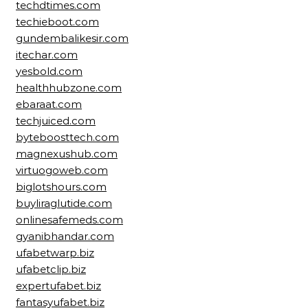
techdtimes.com
techieboot.com
gundembalikesir.com
itechar.com
yesbold.com
healthhubzone.com
ebaraat.com
techjuiced.com
byteboosttech.com
magnexushub.com
virtuogoweb.com
biglotshours.com
buyliraglutide.com
onlinesafemeds.com
gyanibhandar.com
ufabetwarp.biz
ufabetclip.biz
expertufabet.biz
fantasyufabet.biz