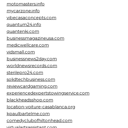
motomasters.info
mycarzone.info
vibecasaconcepts.com
quantum24.info
quantenki.com
businessmagazineusa.com
medicwellcare.com
vidsmall.com
businessnews2day.com
worldnewsrecords.com
sterilepro24.com
solidtechbusiness.com
reviewcardgaming.com
experiencedexpertstowingservice.com
blackheadsshop.com
location-voiture-casablanca.org
kpaulbartelme.com
comedyclubofhiltonhead.com
virtualartsassistant.com