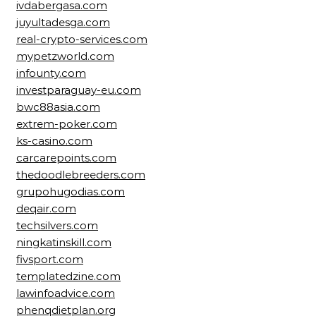
ivdabergasa.com
juyultadesga.com
real-crypto-services.com
mypetzworld.com
infounty.com
investparaguay-eu.com
bwc88asia.com
extrem-poker.com
ks-casino.com
carcarepoints.com
thedoodlebreeders.com
grupohugodias.com
deqair.com
techsilvers.com
ningkatinskill.com
fivsport.com
templatedzine.com
lawinfoadvice.com
phenqdietplan.org