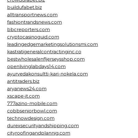
buildufabet.biz
alltransportnews.com
fashiontrandsnews.com
bbcreporters.com
cryptocasinoguid.com
leadingedgemarketingsolutionsmi.com
kastratigeneralcontractinginc.co
bestwholesalenfljerseysshop.com
openlivinglabdays14.com
ayurvedakonsultti-kari-nokela.com
antitraders.biz
aryanews24.com
xscape-it.com
777azino-mobile.com
cobbseniorbowl.com
technowdesign.com
durexsecurityandshipping.com
cityroofingandplannig.com