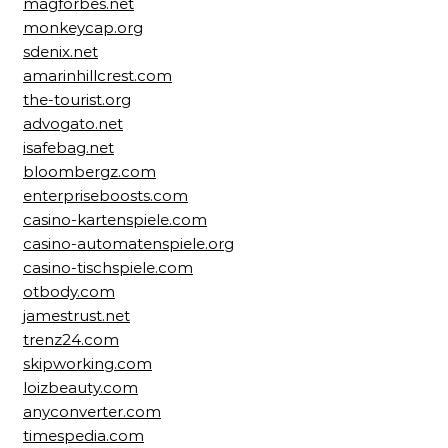
magforbes.net
monkeycap.org
sdenix.net
amarinhillcrest.com
the-tourist.org
advogato.net
isafebag.net
bloombergz.com
enterpriseboosts.com
casino-kartenspiele.com
casino-automatenspiele.org
casino-tischspiele.com
otbody.com
jamestrust.net
trenz24.com
skipworking.com
loizbeauty.com
anyconverter.com
timespedia.com