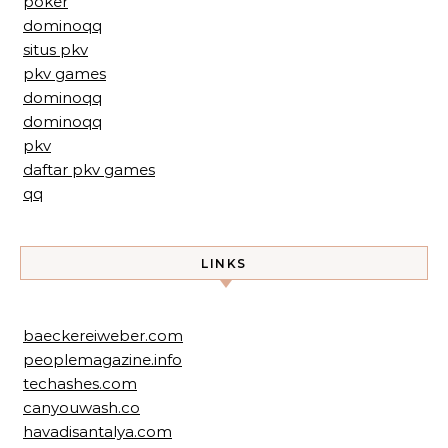
poker
dominoqq
situs pkv
pkv games
dominoqq
dominoqq
pkv
daftar pkv games
qq
LINKS
baeckereiweber.com
peoplemagazine.info
techashes.com
canyouwash.co
havadisantalya.com