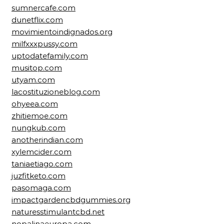
sumnercafe.com
dunetflix.com
movimientoindignados.org
milfxxxpussy.com
uptodatefamily.com
musitop.com
utyam.com
lacostituzioneblog.com
ohyeea.com
zhitiemoe.com
nungkub.com
anotherindian.com
xylemcider.com
taniaetiago.com
juzfitketo.com
pasomaga.com
impactgardencbdgummies.org
naturesstimulantcbd.net
nopalinaeuropa.com