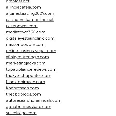
granfoss.net
allindiacafela.com
alpineskiracing2007.com
casino-vulkan-online.net
pitrepower.com
mediatown360.com
digitaleyestrainclinic.com
missionposible.com
online-casinos-vegas.com
xfinityrouterlogin.com
marketingjacks.com
topappliancereviews.com
trickytechupdates.com
hindiabhimaan.com
khabresach.com
thecbdblogs.com
autoresearchchemicals.com
apnabusinesskaro.com
suleckiego.com