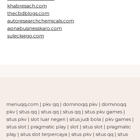
khabresach.com
thecbdblogs.com
autoresearchchemicals.com
apnabusinesskaro.com
suleckiego.com
menuqq.com
|
pkv qq
|
dominoqq pkv
|
dominoqq
pkv
|
situs qq
|
situs qq
|
situs qq
|
situs pkv games
|
situs pkv
|
slot luar negeri
|
situs judi bola
|
pkv games
|
situs slot
|
pragmatic play
|
slot
|
situs slot
|
pragmatic
play
|
situs slot terpercaya
|
situs pkv
|
situs qq
|
situs