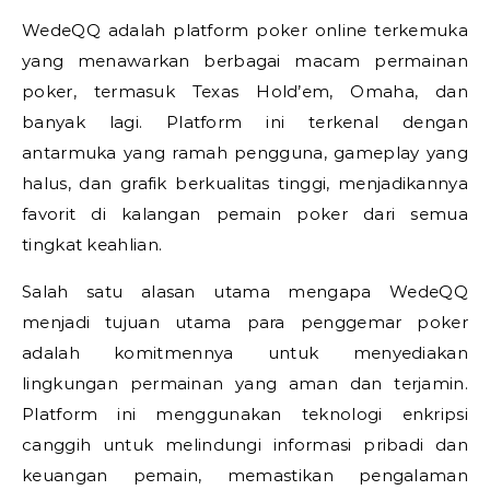
WedeQQ adalah platform poker online terkemuka
yang menawarkan berbagai macam permainan
poker, termasuk Texas Hold’em, Omaha, dan
banyak lagi. Platform ini terkenal dengan
antarmuka yang ramah pengguna, gameplay yang
halus, dan grafik berkualitas tinggi, menjadikannya
favorit di kalangan pemain poker dari semua
tingkat keahlian.
Salah satu alasan utama mengapa WedeQQ
menjadi tujuan utama para penggemar poker
adalah komitmennya untuk menyediakan
lingkungan permainan yang aman dan terjamin.
Platform ini menggunakan teknologi enkripsi
canggih untuk melindungi informasi pribadi dan
keuangan pemain, memastikan pengalaman