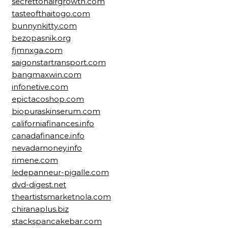
secrettohairgrowth.com
tasteofthaitogo.com
bunnynkitty.com
bezopasnik.org
fjmnxga.com
saigonstartransport.com
bangmaxwin.com
infonetive.com
epictacoshop.com
biopuraskinserum.com
californiafinances.info
canadafinance.info
nevadamoney.info
rimene.com
ledepanneur-pigalle.com
dvd-digest.net
theartistsmarketnola.com
chiranaplus.biz
stackspancakebar.com