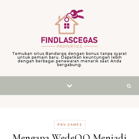
Skip to content
Temukan situs Bandarqq dengan bonus tanpa syarat
untuk pemain baru. Dapatkan keuntungan lebih
dengan berbagai penawaran menarik saat Anda
bergabung.
PKV GAMES
Mengapa WedeQQ Menjadi