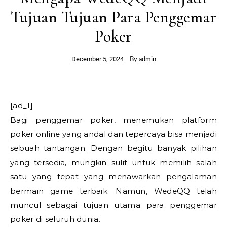
Tujuan Tujuan Para Penggemar
Poker
December 5, 2024
- By
admin
[ad_1]
Bagi penggemar poker, menemukan platform
poker online yang andal dan tepercaya bisa menjadi
sebuah tantangan. Dengan begitu banyak pilihan
yang tersedia, mungkin sulit untuk memilih salah
satu yang tepat yang menawarkan pengalaman
bermain game terbaik. Namun, WedeQQ telah
muncul sebagai tujuan utama para penggemar
poker di seluruh dunia.