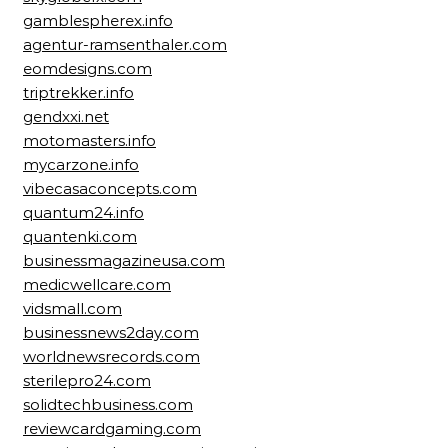
gamblespherex.info
agentur-ramsenthaler.com
eomdesigns.com
triptrekker.info
gendxxi.net
motomasters.info
mycarzone.info
vibecasaconcepts.com
quantum24.info
quantenki.com
businessmagazineusa.com
medicwellcare.com
vidsmall.com
businessnews2day.com
worldnewsrecords.com
sterilepro24.com
solidtechbusiness.com
reviewcardgaming.com