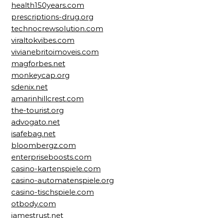
health150years.com
prescriptions-drug.org
technocrewsolution.com
viraltokvibes.com
vivianebritoimoveis.com
magforbes.net
monkeycap.org
sdenix.net
amarinhillcrest.com
the-tourist.org
advogato.net
isafebag.net
bloombergz.com
enterpriseboosts.com
casino-kartenspiele.com
casino-automatenspiele.org
casino-tischspiele.com
otbody.com
jamestrust.net