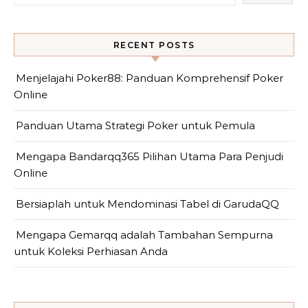
RECENT POSTS
Menjelajahi Poker88: Panduan Komprehensif Poker
Online
Panduan Utama Strategi Poker untuk Pemula
Mengapa Bandarqq365 Pilihan Utama Para Penjudi
Online
Bersiaplah untuk Mendominasi Tabel di GarudaQQ
Mengapa Gemarqq adalah Tambahan Sempurna
untuk Koleksi Perhiasan Anda