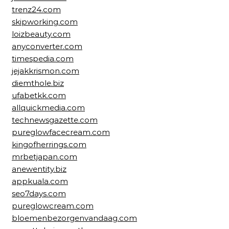
trenz24.com
skipworking.com
loizbeauty.com
anyconverter.com
timespedia.com
jejakkrismon.com
diemthole.biz
ufabetkk.com
allquickmedia.com
technewsgazette.com
pureglowfacecream.com
kingofherrings.com
mrbetjapan.com
anewentity.biz
appkuala.com
seo7days.com
pureglowcream.com
bloemenbezorgenvandaag.com