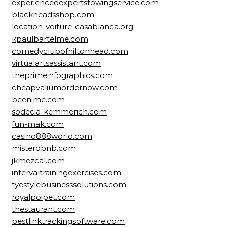
experiencedexpertstowingservice.com
blackheadsshop.com
location-voiture-casablanca.org
kpaulbartelme.com
comedyclubofhiltonhead.com
virtualartsassistant.com
theprimeinfographics.com
cheapvaliumordernow.com
beenime.com
sodecia-kemmerich.com
fun-mak.com
casino888world.com
misterdbnb.com
jkmezcal.com
intervaltrainingexercises.com
tyestylebusinesssolutions.com
royalpoipet.com
thestaurant.com
bestlinktrackingsoftware.com