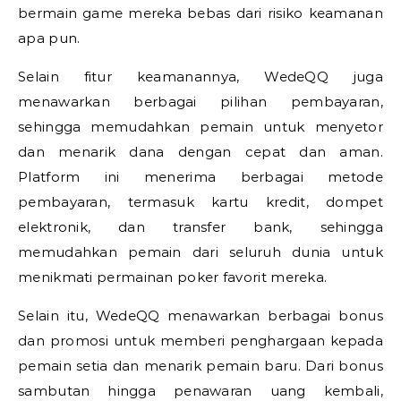
bermain game mereka bebas dari risiko keamanan
apa pun.
Selain fitur keamanannya, WedeQQ juga
menawarkan berbagai pilihan pembayaran,
sehingga memudahkan pemain untuk menyetor
dan menarik dana dengan cepat dan aman.
Platform ini menerima berbagai metode
pembayaran, termasuk kartu kredit, dompet
elektronik, dan transfer bank, sehingga
memudahkan pemain dari seluruh dunia untuk
menikmati permainan poker favorit mereka.
Selain itu, WedeQQ menawarkan berbagai bonus
dan promosi untuk memberi penghargaan kepada
pemain setia dan menarik pemain baru. Dari bonus
sambutan hingga penawaran uang kembali,