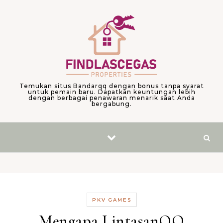
Skip to content
Temukan situs Bandarqq dengan bonus tanpa syarat
untuk pemain baru. Dapatkan keuntungan lebih
dengan berbagai penawaran menarik saat Anda
bergabung.
PKV GAMES
Mengapa LintasanQQ