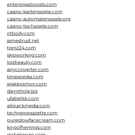
enterpriseboosts.com
casino-kartenspiele.com
casino-automatenspiele.org
casino-tischspiele.com
otbody.com
jamestrust.net
trenz24.com
skipworking.com
loizbeauty.com
anyconverter.com
timespedia.com
jejakkrismon.com
diemthole.biz
ufabetkk.com
allquickmedia.com
technewsgazette.com
pureglowfacecream.com
kingofherrings.com
mrbetjapan.com