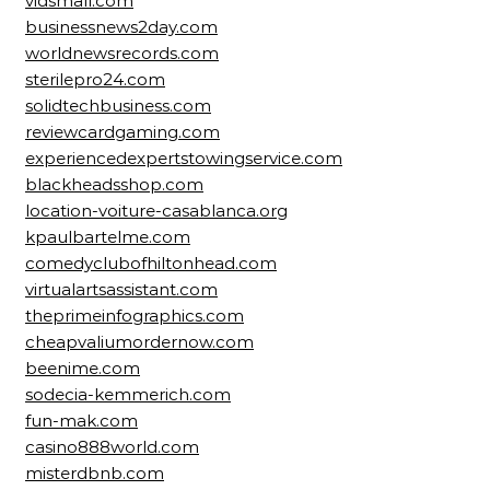
vidsmall.com
businessnews2day.com
worldnewsrecords.com
sterilepro24.com
solidtechbusiness.com
reviewcardgaming.com
experiencedexpertstowingservice.com
blackheadsshop.com
location-voiture-casablanca.org
kpaulbartelme.com
comedyclubofhiltonhead.com
virtualartsassistant.com
theprimeinfographics.com
cheapvaliumordernow.com
beenime.com
sodecia-kemmerich.com
fun-mak.com
casino888world.com
misterdbnb.com