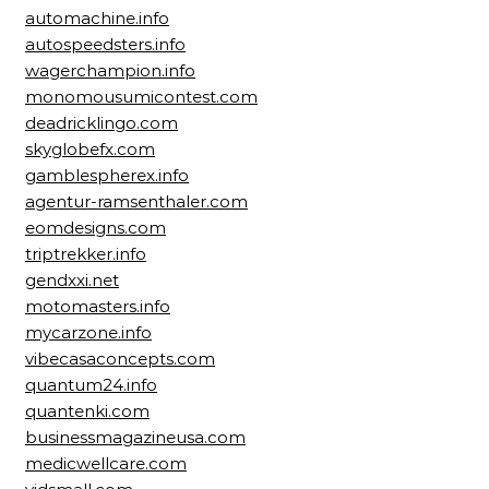
automachine.info
autospeedsters.info
wagerchampion.info
monomousumicontest.com
deadricklingo.com
skyglobefx.com
gamblespherex.info
agentur-ramsenthaler.com
eomdesigns.com
triptrekker.info
gendxxi.net
motomasters.info
mycarzone.info
vibecasaconcepts.com
quantum24.info
quantenki.com
businessmagazineusa.com
medicwellcare.com