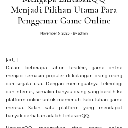
Menjadi Pilihan Utama Para
Penggemar Game Online
November 6, 2025
- By
admin
[ad_1]
Dalam beberapa tahun terakhir, game online
menjadi semakin populer di kalangan orang-orang
dari segala usia. Dengan meningkatnya teknologi
dan internet, semakin banyak orang yang beralih ke
platform online untuk memenuhi kebutuhan game
mereka. Salah satu platform yang mendapat
banyak perhatian adalah LintasanQQ.
LintasanQQ merupakan situs game online