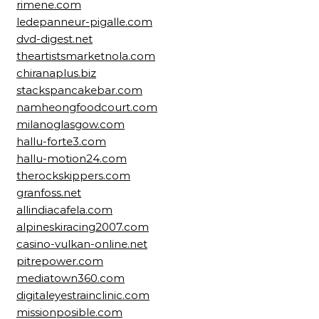
rimene.com
ledepanneur-pigalle.com
dvd-digest.net
theartistsmarketnola.com
chiranaplus.biz
stackspancakebar.com
namheongfoodcourt.com
milanoglasgow.com
hallu-forte3.com
hallu-motion24.com
therockskippers.com
granfoss.net
allindiacafela.com
alpineskiracing2007.com
casino-vulkan-online.net
pitrepower.com
mediatown360.com
digitaleyestrainclinic.com
missionposible.com