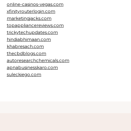
online-casinos-vegas.com
xfinityrouterlogin.com
marketingjacks.com
topappliancereviews.com
trickytechupdates.com
hindiabhimaan.com
khabresach.com
thecbdblogs.com
autoresearchchemicals.com
apnabusinesskaro.com
suleckiego.com