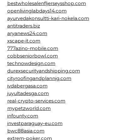
bestwholesalenfljerseysshop.com
openlivinglabdays14.com
ayurvedakonsultti-kari-nokela.com
antitraders.biz
aryanews24.com
xscape-it.com
777azino-mobile.com
cobbseniorbowl.com
technowdesign.com
durexsecurityandshipping.com
cityroofingandplannig.com
ivdabergasa.com
juyultadesga.com
real-crypto-services.com
mypetzworld.com
infounty.com
investparaguay-eu.com
bwc88asia.com
extrem-poker.com