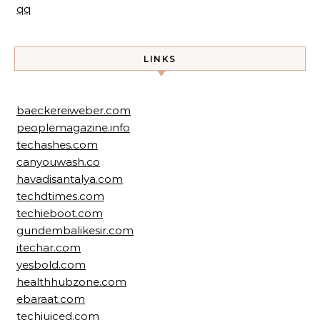
qq
LINKS
baeckereiweber.com
peoplemagazine.info
techashes.com
canyouwash.co
havadisantalya.com
techdtimes.com
techieboot.com
gundembalikesir.com
itechar.com
yesbold.com
healthhubzone.com
ebaraat.com
techjuiced.com