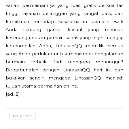
variasi permainannya yang luas, grafis berkualitas
tinggi, layanan pelanggan yang sangat baik, dan
komitmen terhadap keselamatan pemain. Baik
Anda seorang gamer kasual yang mencari
kesenangan atau pemain serius yang ingin menguji
keterampilan Anda, LintasanQQ memiliki semua
yang Anda perlukan untuk menikmati pengalaman
bermain terbaik. Jadi mengapa menunggu?
Bergabunglah dengan LintasanQQ hari ini dan
buktikan sendiri mengapa LintasanQQ menjadi
tujuan utama permainan online.
[ad_2]
pkv games