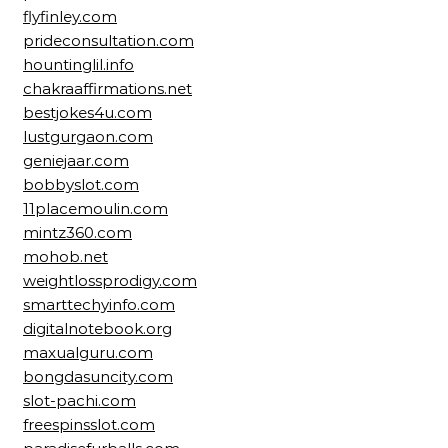
flyfinley.com
prideconsultation.com
hountinglil.info
chakraaffirmations.net
bestjokes4u.com
lustgurgaon.com
geniejaar.com
bobbyslot.com
11placemoulin.com
mintz360.com
mohob.net
weightlossprodigy.com
smarttechyinfo.com
digitalnotebook.org
maxualguru.com
bongdasuncity.com
slot-pachi.com
freespinsslot.com