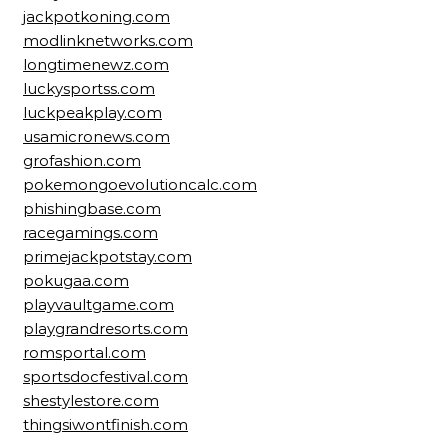
jackpotkoning.com
modlinknetworks.com
longtimenewz.com
luckysportss.com
luckpeakplay.com
usamicronews.com
grofashion.com
pokemongoevolutioncalc.com
phishingbase.com
racegamings.com
primejackpotstay.com
pokugaa.com
playvaultgame.com
playgrandresorts.com
romsportal.com
sportsdocfestival.com
shestylestore.com
thingsiwontfinish.com