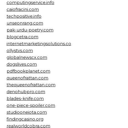
computingservice.info
caiofracini.com
techpositive.info
unseonrang.com
pak-urdu-poetry.com
blogcetra.com
internetmarketingsolutions.co
ollystvs.com
globalnewscx.com
dogslives.com
pdfbookplanet.com
queenofrattan.com
thequeenofrattan.com
denohubpro.com
blades-knife.com
one-piece-spoiler.com
studiooneiota.com
findingcasino.org
realworldcobra.com