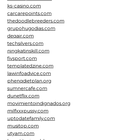
ks-casino.com
carcarepoints.com
thedoodlebreeders.com
grupohugodias.com
deqair.com
techsilvers.com
ningkatinskill.com
fivsport.com
templatedzine.com
lawinfoadvice.com
phenqdietplan.org
sumnercafe.com
dunetflix.com
movimientoindignados.org
milfxxxpussy.com
uptodatefamily.com
musitop.com
utyam.com