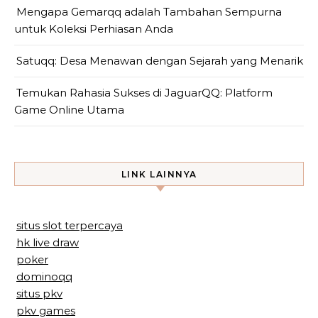
Mengapa Gemarqq adalah Tambahan Sempurna
untuk Koleksi Perhiasan Anda
Satuqq: Desa Menawan dengan Sejarah yang Menarik
Temukan Rahasia Sukses di JaguarQQ: Platform
Game Online Utama
LINK LAINNYA
situs slot terpercaya
hk live draw
poker
dominoqq
situs pkv
pkv games