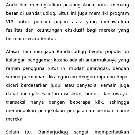
Anda dan meningkatkan peluang Anda untuk menang
besar di Bandarjudiqq. Situs ini juga memiliki program
VIP untuk pemain papan atas, yang menawarkan
fasilitas dan keuntungan eksklusif bagi mereka yang
bermain secara teratur.
Alasan lain mengapa Bandarjudiqq begitu populer di
kalangan penggemar kasino adalah antarmukanya yang
ramah pengguna. Situs ini mudah dinavigasi, dengan
semua permainan dikategorikan dengan rapi dan dapat
dicari berdasarkan judul atau penyedia. Pemain juga
dapat mengakses informasi akun, bonus, dan riwayat
transaksi hanya dengan beberapa klik, sehingga
memudahkan pengelolaan pengalaman bermain game
mereka.
Selain itu, Bandarjudiqq sangat memperhatikan