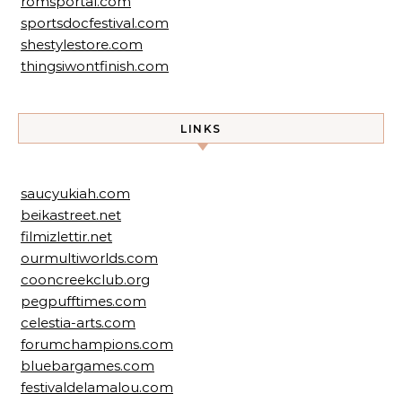
romsportal.com
sportsdocfestival.com
shestylestore.com
thingsiwontfinish.com
LINKS
saucyukiah.com
beikastreet.net
filmizlettir.net
ourmultiworlds.com
cooncreekclub.org
pegpufftimes.com
celestia-arts.com
forumchampions.com
bluebargames.com
festivaldelamalou.com