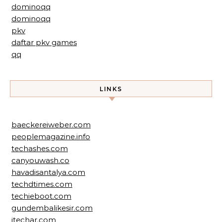
dominoqq
dominoqq
pkv
daftar pkv games
qq
LINKS
baeckereiweber.com
peoplemagazine.info
techashes.com
canyouwash.co
havadisantalya.com
techdtimes.com
techieboot.com
gundembalikesir.com
itechar.com