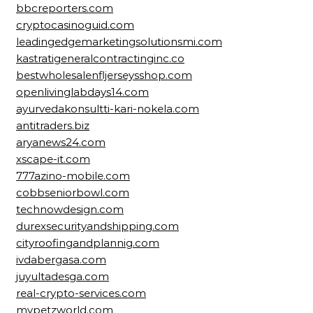
bbcreporters.com
cryptocasinoguid.com
leadingedgemarketingsolutionsmi.com
kastratigeneralcontractinginc.co
bestwholesalenfljerseysshop.com
openlivinglabdays14.com
ayurvedakonsultti-kari-nokela.com
antitraders.biz
aryanews24.com
xscape-it.com
777azino-mobile.com
cobbseniorbowl.com
technowdesign.com
durexsecurityandshipping.com
cityroofingandplannig.com
ivdabergasa.com
juyultadesga.com
real-crypto-services.com
mypetzworld.com