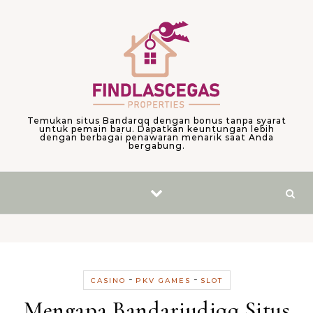
Skip to content
Temukan situs Bandarqq dengan bonus tanpa syarat
untuk pemain baru. Dapatkan keuntungan lebih
dengan berbagai penawaran menarik saat Anda
bergabung.
-
-
CASINO
PKV GAMES
SLOT
Mengapa Bandarjudiqq Situs