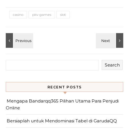
casino
pkv games
slot
Search
RECENT POSTS
Mengapa Bandarqq365 Pilihan Utama Para Penjudi
Online
Bersiaplah untuk Mendominasi Tabel di GarudaQQ