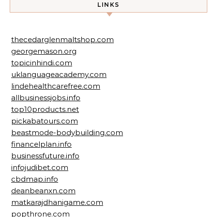
LINKS
thecedarglenmaltshop.com
georgemason.org
topicinhindi.com
uklanguageacademy.com
lindehealthcarefree.com
allbusinessjobs.info
top10products.net
pickabatours.com
beastmode-bodybuilding.com
financelplan.info
businessfuture.info
infojudibet.com
cbdmap.info
deanbeanxn.com
matkarajdhanigame.com
popthrone.com