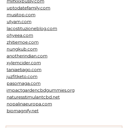
milfxxxpussy.com
uptodatefamily.com
musitop.com
utyam.com
lacostituzioneblog.com
ohyeea.com
zhitiemoe.com
nungkub.com
anotherindian.com
xylemcider.com
taniaetiago.com
juzfitketo.com
pasomaga.com
impactgardencbdgummies.org
naturesstimulantcbd.net
nopalinaeuropa.com
biomagnify.net