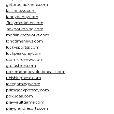
getprocrackhere.com
fastinnews.com
fannybanny.com
ifinitymarketer.com
jackpotkoning.com
modlinknetworks.com
longtimenewz.com
luckysportss.com
luckpeakplay.com
usamicronews.com
grofashion.com
pokemongoevolutioncalc.com
phishingbase.com
racegamings.com
primejackpotstay.com
pokugaa.com
playvaultgame.com
playgrandresorts.com