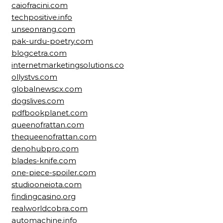
caiofracini.com
techpositive.info
unseonrang.com
pak-urdu-poetry.com
blogcetra.com
internetmarketingsolutions.co
ollystvs.com
globalnewscx.com
dogslives.com
pdfbookplanet.com
queenofrattan.com
thequeenofrattan.com
denohubpro.com
blades-knife.com
one-piece-spoiler.com
studiooneiota.com
findingcasino.org
realworldcobra.com
automachine.info