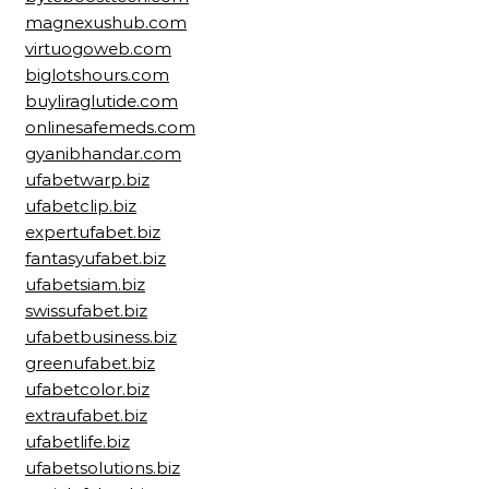
magnexushub.com
virtuogoweb.com
biglotshours.com
buyliraglutide.com
onlinesafemeds.com
gyanibhandar.com
ufabetwarp.biz
ufabetclip.biz
expertufabet.biz
fantasyufabet.biz
ufabetsiam.biz
swissufabet.biz
ufabetbusiness.biz
greenufabet.biz
ufabetcolor.biz
extraufabet.biz
ufabetlife.biz
ufabetsolutions.biz