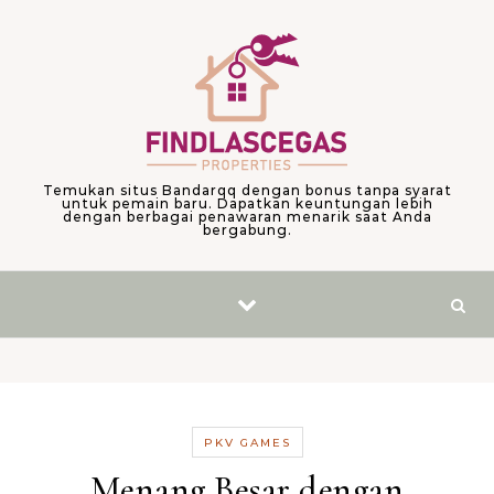
Skip to content
Temukan situs Bandarqq dengan bonus tanpa syarat
untuk pemain baru. Dapatkan keuntungan lebih
dengan berbagai penawaran menarik saat Anda
bergabung.
PKV GAMES
Menang Besar dengan