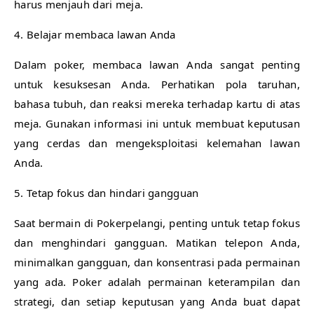
harus menjauh dari meja.
4. Belajar membaca lawan Anda
Dalam poker, membaca lawan Anda sangat penting
untuk kesuksesan Anda. Perhatikan pola taruhan,
bahasa tubuh, dan reaksi mereka terhadap kartu di atas
meja. Gunakan informasi ini untuk membuat keputusan
yang cerdas dan mengeksploitasi kelemahan lawan
Anda.
5. Tetap fokus dan hindari gangguan
Saat bermain di Pokerpelangi, penting untuk tetap fokus
dan menghindari gangguan. Matikan telepon Anda,
minimalkan gangguan, dan konsentrasi pada permainan
yang ada. Poker adalah permainan keterampilan dan
strategi, dan setiap keputusan yang Anda buat dapat