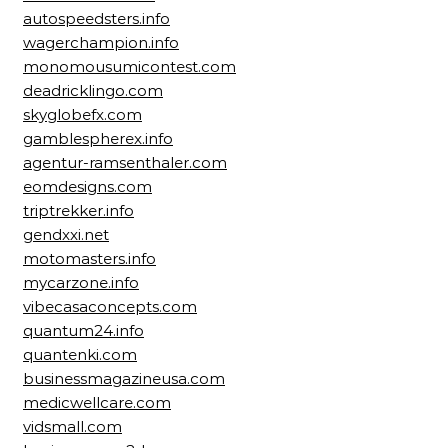
autospeedsters.info
wagerchampion.info
monomousumicontest.com
deadricklingo.com
skyglobefx.com
gamblespherex.info
agentur-ramsenthaler.com
eomdesigns.com
triptrekker.info
gendxxi.net
motomasters.info
mycarzone.info
vibecasaconcepts.com
quantum24.info
quantenki.com
businessmagazineusa.com
medicwellcare.com
vidsmall.com