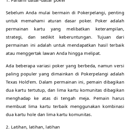
1. Pahami dasar-dasar poker
Sebelum Anda mulai bermain di Pokerpelangi, penting
untuk memahami aturan dasar poker. Poker adalah
permainan kartu yang melibatkan keterampilan,
strategi, dan sedikit keberuntungan. Tujuan dari
permainan ini adalah untuk mendapatkan hasil terbaik
atau menggertak lawan Anda hingga melipat.
Ada beberapa variasi poker yang berbeda, namun versi
paling populer yang dimainkan di Pokerpelangi adalah
Texas Hold’em. Dalam permainan ini, pemain dibagikan
dua kartu tertutup, dan lima kartu komunitas dibagikan
menghadap ke atas di tengah meja. Pemain harus
membuat lima kartu terbaik menggunakan kombinasi
dua kartu hole dan lima kartu komunitas.
2. Latihan, latihan, latihan