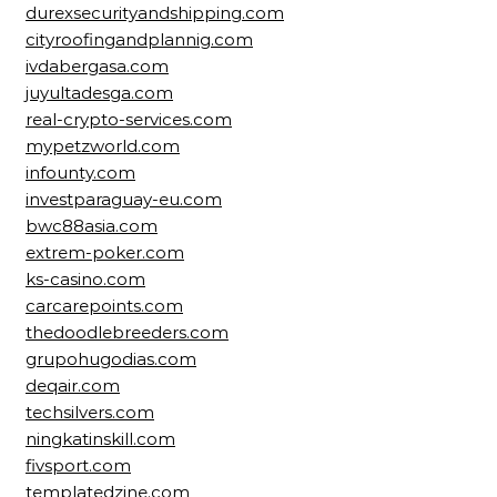
durexsecurityandshipping.com
cityroofingandplannig.com
ivdabergasa.com
juyultadesga.com
real-crypto-services.com
mypetzworld.com
infounty.com
investparaguay-eu.com
bwc88asia.com
extrem-poker.com
ks-casino.com
carcarepoints.com
thedoodlebreeders.com
grupohugodias.com
deqair.com
techsilvers.com
ningkatinskill.com
fivsport.com
templatedzine.com