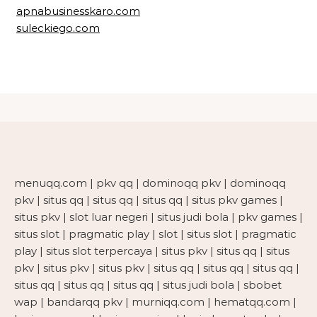
apnabusinesskaro.com
suleckiego.com
menuqq.com
|
pkv qq
|
dominoqq pkv
|
dominoqq
pkv
|
situs qq
|
situs qq
|
situs qq
|
situs pkv games
|
situs pkv
|
slot luar negeri
|
situs judi bola
|
pkv games
|
situs slot
|
pragmatic play
|
slot
|
situs slot
|
pragmatic
play
|
situs slot terpercaya
|
situs pkv
|
situs qq
|
situs
pkv
|
situs pkv
|
situs pkv
|
situs qq
|
situs qq
|
situs qq
|
situs qq
|
situs qq
|
situs qq
|
situs judi bola
|
sbobet
wap
|
bandarqq pkv
|
murniqq.com
|
hematqq.com
|