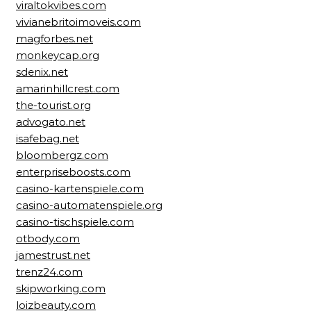
viraltokvibes.com
vivianebritoimoveis.com
magforbes.net
monkeycap.org
sdenix.net
amarinhillcrest.com
the-tourist.org
advogato.net
isafebag.net
bloombergz.com
enterpriseboosts.com
casino-kartenspiele.com
casino-automatenspiele.org
casino-tischspiele.com
otbody.com
jamestrust.net
trenz24.com
skipworking.com
loizbeauty.com