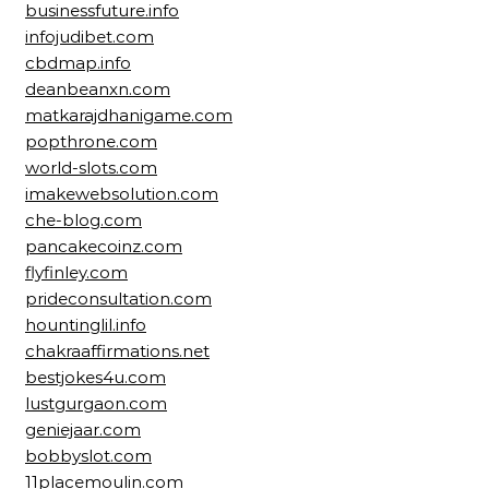
businessfuture.info
infojudibet.com
cbdmap.info
deanbeanxn.com
matkarajdhanigame.com
popthrone.com
world-slots.com
imakewebsolution.com
che-blog.com
pancakecoinz.com
flyfinley.com
prideconsultation.com
hountinglil.info
chakraaffirmations.net
bestjokes4u.com
lustgurgaon.com
geniejaar.com
bobbyslot.com
11placemoulin.com