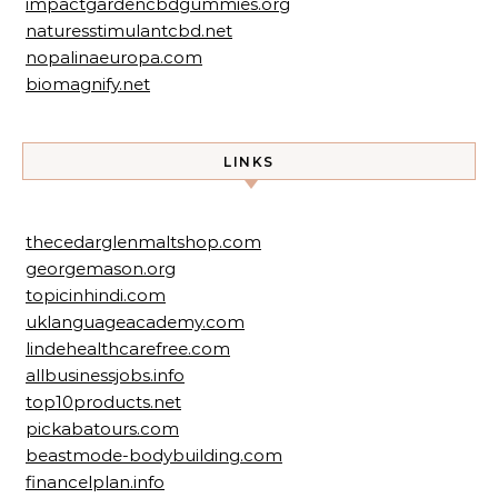
impactgardencbdgummies.org
naturesstimulantcbd.net
nopalinaeuropa.com
biomagnify.net
LINKS
thecedarglenmaltshop.com
georgemason.org
topicinhindi.com
uklanguageacademy.com
lindehealthcarefree.com
allbusinessjobs.info
top10products.net
pickabatours.com
beastmode-bodybuilding.com
financelplan.info