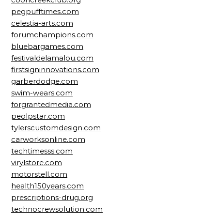
pegpufftimes.com
celestia-arts.com
forumchampions.com
bluebargames.com
festivaldelamalou.com
firstsigninnovations.com
garberdodge.com
swim-wears.com
forgrantedmedia.com
peolpstar.com
tylerscustomdesign.com
carworksonline.com
techtimesss.com
virylstore.com
motorstell.com
health150years.com
prescriptions-drug.org
technocrewsolution.com