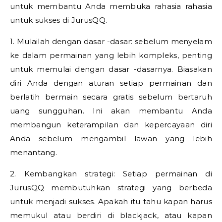
untuk membantu Anda membuka rahasia rahasia
untuk sukses di JurusQQ.
1. Mulailah dengan dasar -dasar: sebelum menyelam
ke dalam permainan yang lebih kompleks, penting
untuk memulai dengan dasar -dasarnya. Biasakan
diri Anda dengan aturan setiap permainan dan
berlatih bermain secara gratis sebelum bertaruh
uang sungguhan. Ini akan membantu Anda
membangun keterampilan dan kepercayaan diri
Anda sebelum mengambil lawan yang lebih
menantang.
2. Kembangkan strategi: Setiap permainan di
JurusQQ membutuhkan strategi yang berbeda
untuk menjadi sukses. Apakah itu tahu kapan harus
memukul atau berdiri di blackjack, atau kapan