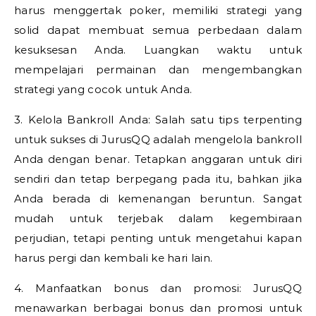
harus menggertak poker, memiliki strategi yang
solid dapat membuat semua perbedaan dalam
kesuksesan Anda. Luangkan waktu untuk
mempelajari permainan dan mengembangkan
strategi yang cocok untuk Anda.
3. Kelola Bankroll Anda: Salah satu tips terpenting
untuk sukses di JurusQQ adalah mengelola bankroll
Anda dengan benar. Tetapkan anggaran untuk diri
sendiri dan tetap berpegang pada itu, bahkan jika
Anda berada di kemenangan beruntun. Sangat
mudah untuk terjebak dalam kegembiraan
perjudian, tetapi penting untuk mengetahui kapan
harus pergi dan kembali ke hari lain.
4. Manfaatkan bonus dan promosi: JurusQQ
menawarkan berbagai bonus dan promosi untuk