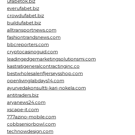
ufabetok.biz
everufabet.biz
crowdufabet.biz
buildufabet.biz
alltransportnews.com
fashiontrandsnews.com
bbcreporters.com
cryptocasinoguid.com
leadingedgemarketingsolutionsmi.com
kastratigeneralcontractinginc.co
bestwholesalenfljerseysshop.com
openlivinglabdays14.com
ayurvedakonsultti-kari-nokela.com
antitraders.biz
aryanews24.com
xscape-it.com
777azino-mobile.com
cobbseniorbowl.com
technowdesign.com