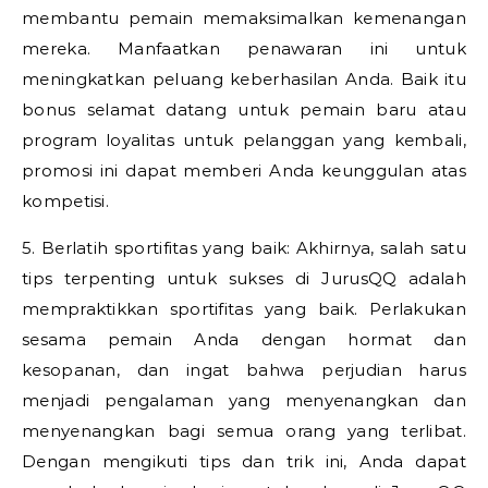
membantu pemain memaksimalkan kemenangan
mereka. Manfaatkan penawaran ini untuk
meningkatkan peluang keberhasilan Anda. Baik itu
bonus selamat datang untuk pemain baru atau
program loyalitas untuk pelanggan yang kembali,
promosi ini dapat memberi Anda keunggulan atas
kompetisi.
5. Berlatih sportifitas yang baik: Akhirnya, salah satu
tips terpenting untuk sukses di JurusQQ adalah
mempraktikkan sportifitas yang baik. Perlakukan
sesama pemain Anda dengan hormat dan
kesopanan, dan ingat bahwa perjudian harus
menjadi pengalaman yang menyenangkan dan
menyenangkan bagi semua orang yang terlibat.
Dengan mengikuti tips dan trik ini, Anda dapat