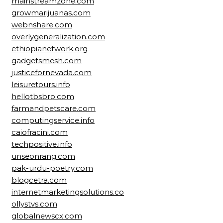
mainstreamzone.com
growmarijuanas.com
webnshare.com
overlygeneralization.com
ethiopianetwork.org
gadgetsmesh.com
justicefornevada.com
leisuretours.info
hellotbsbro.com
farmandpetscare.com
computingservice.info
caiofracini.com
techpositive.info
unseonrang.com
pak-urdu-poetry.com
blogcetra.com
internetmarketingsolutions.co
ollystvs.com
globalnewscx.com