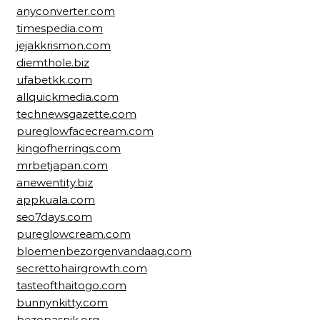
anyconverter.com
timespedia.com
jejakkrismon.com
diemthole.biz
ufabetkk.com
allquickmedia.com
technewsgazette.com
pureglowfacecream.com
kingofherrings.com
mrbetjapan.com
anewentity.biz
appkuala.com
seo7days.com
pureglowcream.com
bloemenbezorgenvandaag.com
secrettohairgrowth.com
tasteofthaitogo.com
bunnynkitty.com
bezopasnik.org