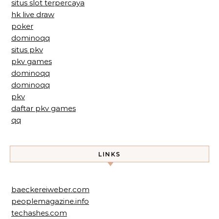
situs slot terpercaya
hk live draw
poker
dominoqq
situs pkv
pkv games
dominoqq
dominoqq
pkv
daftar pkv games
qq
LINKS
baeckereiweber.com
peoplemagazine.info
techashes.com