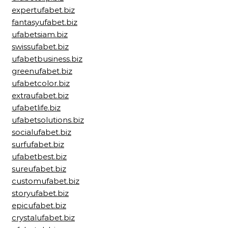
expertufabet.biz
fantasyufabet.biz
ufabetsiam.biz
swissufabet.biz
ufabetbusiness.biz
greenufabet.biz
ufabetcolor.biz
extraufabet.biz
ufabetlife.biz
ufabetsolutions.biz
socialufabet.biz
surfufabet.biz
ufabetbest.biz
sureufabet.biz
customufabet.biz
storyufabet.biz
epicufabet.biz
crystalufabet.biz