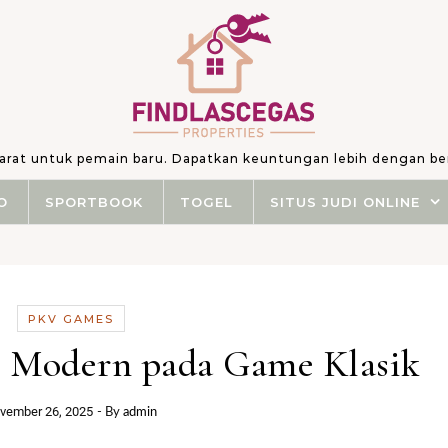
arat untuk pemain baru. Dapatkan keuntungan lebih dengan be
O
SPORTBOOK
TOGEL
SITUS JUDI ONLINE
PKV GAMES
n Modern pada Game Klasik
vember 26, 2025
- By
admin