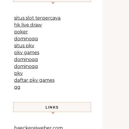
situs slot terpercaya
hk live draw
poker
dominoqq
situs pkv
pkv games
dominoqq
dominoqq
pkv
daftar pkv games
qq
LINKS
baeckereiweber.com