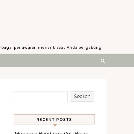
rbagai penawaran menarik saat Anda bergabung.
Search
RECENT POSTS
Mengapa Bandarqq365 Pilihan