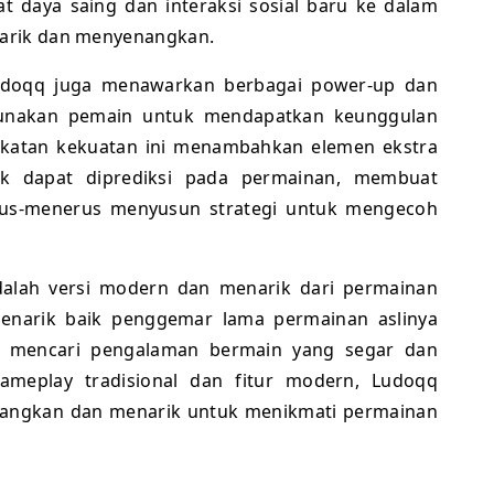
t daya saing dan interaksi sosial baru ke dalam
narik dan menyenangkan.
 Ludoqq juga menawarkan berbagai power-up dan
unakan pemain untuk mendapatkan keunggulan
gkatan kekuatan ini menambahkan elemen ekstra
k dapat diprediksi pada permainan, membuat
rus-menerus menyusun strategi untuk mengecoh
dalah versi modern dan menarik dari permainan
menarik baik penggemar lama permainan aslinya
 mencari pengalaman bermain yang segar dan
ameplay tradisional dan fitur modern, Ludoqq
angkan dan menarik untuk menikmati permainan