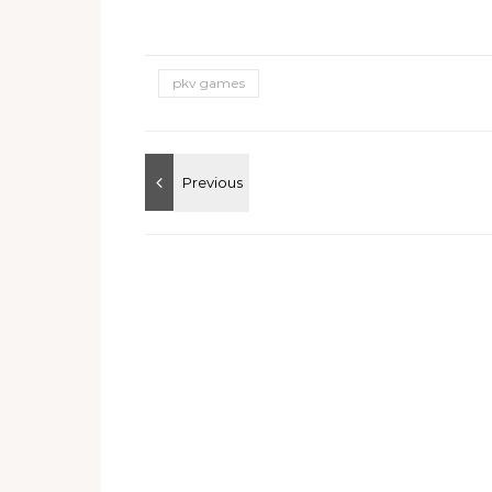
pkv games